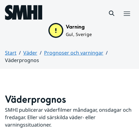
Hoppa till sidans innehåll
Meny
Varning
Gul, Sverige
Start
Väder
Prognoser och varningar
Väderprognos
Huvudinnehåll
Väderprognos
SMHI publicerar väderfilmer måndagar, onsdagar och 
fredagar. Eller vid särskilda väder- eller 
varningssituationer.