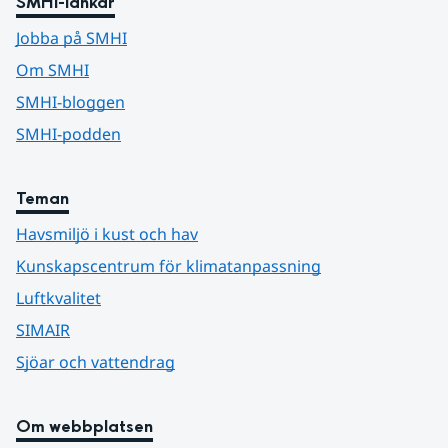
SMHI-länkar
Jobba på SMHI
Om SMHI
SMHI-bloggen
SMHI-podden
Teman
Havsmiljö i kust och hav
Kunskapscentrum för klimatanpassning
Luftkvalitet
SIMAIR
Sjöar och vattendrag
Om webbplatsen