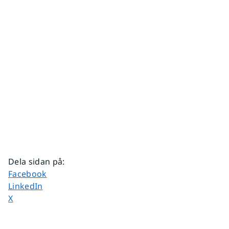
Dela sidan på
:
Dela sidan på
Facebook
Dela sidan på
LinkedIn
Dela sidan på
X