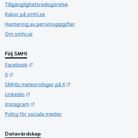
Tillgänglighetsredogörelse
Kakor på smhi.se
Hantering av personuppgifter
Om smhi.se
Följ SMHI
Länk till annan webbplats.
Facebook
Länk till annan webbplats.
X
Länk till annan webbplats.
SMHIs meteorologer på X
Länk till annan webbplats.
Linkedin
Länk till annan webbplats.
Instagram
Policy för sociala medier
Datavärdskap