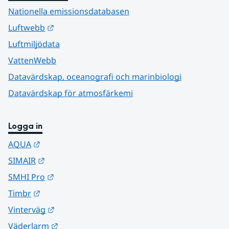
Nationella emissionsdatabasen
Länk till annan webbplats.
Luftwebb
Luftmiljödata
VattenWebb
Datavärdskap, oceanografi och marinbiologi
Datavärdskap för atmosfärkemi
Logga in
Länk till annan webbplats.
AQUA
Länk till annan webbplats.
SIMAIR
Länk till annan webbplats.
SMHI Pro
Länk till annan webbplats.
Timbr
Länk till annan webbplats.
Vinterväg
Länk till annan webbplats.
Väderlarm