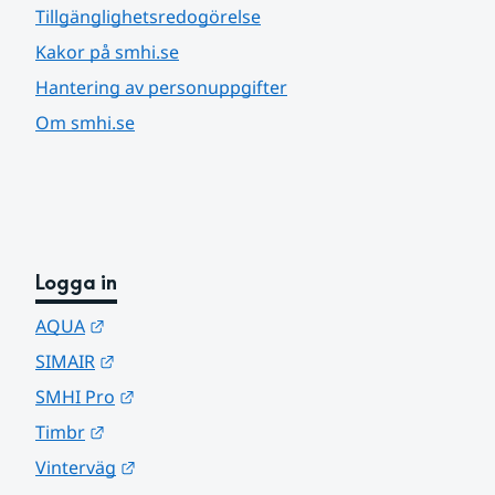
Tillgänglighetsredogörelse
Kakor på smhi.se
Hantering av personuppgifter
Om smhi.se
Logga in
Länk till annan webbplats.
AQUA
Länk till annan webbplats.
SIMAIR
Länk till annan webbplats.
SMHI Pro
Länk till annan webbplats.
Timbr
Länk till annan webbplats.
Vinterväg