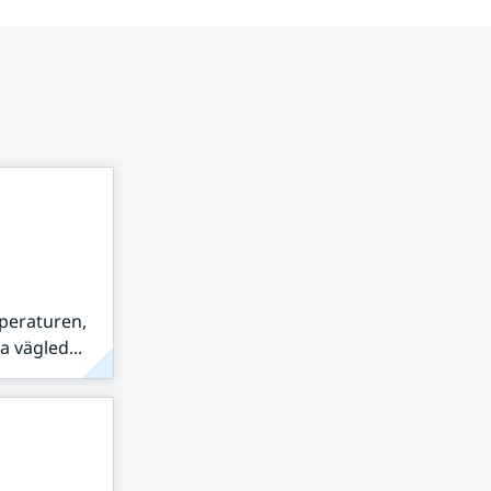
peraturen,
 vägled...