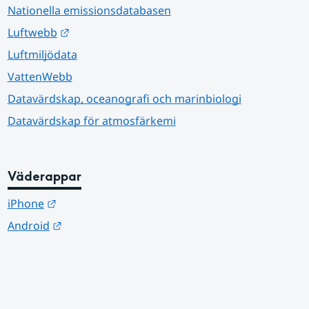
Nationella emissionsdatabasen
Länk till annan webbplats.
Luftwebb
Luftmiljödata
VattenWebb
Datavärdskap, oceanografi och marinbiologi
Datavärdskap för atmosfärkemi
Väderappar
Länk till annan webbplats.
iPhone
Länk till annan webbplats.
Android