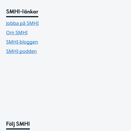
SMHI-länkar
Jobba på SMHI
Om SMHI
SMHI-bloggen
SMHI-podden
Följ SMHI