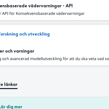
ensbaserade vädervarningar - API
r API för Konsekvensbaserade vädervarningar
Forskning och utveckling
er och varningar
 och avancerad modellutveckling för att du ska veta vad s
e länkar
Lär dig mer