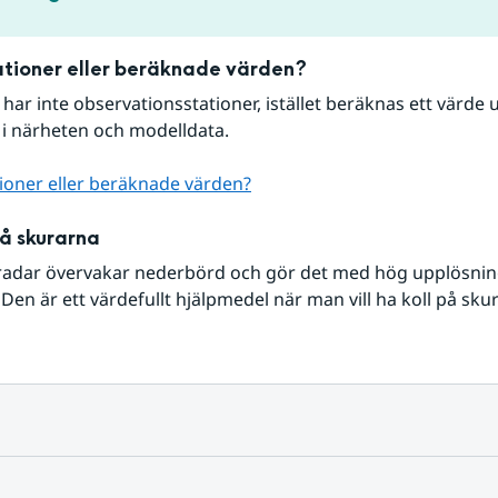
tioner eller beräknade värden?
r har inte observationsstationer, istället beräknas ett värde u
 i närheten och modelldata.
ioner eller beräknade värden?
på skurarna
radar övervakar nederbörd och gör det med hög upplösning 
Den är ett värdefullt hjälpmedel när man vill ha koll på sku