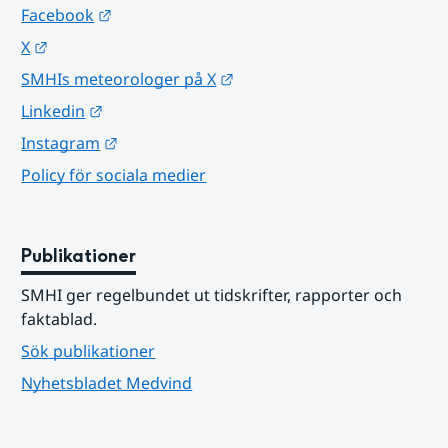
Länk till annan webbplats.
Facebook
Länk till annan webbplats.
X
Länk till annan webbplats.
SMHIs meteorologer på X
Länk till annan webbplats.
Linkedin
Länk till annan webbplats.
Instagram
Policy för sociala medier
Publikationer
SMHI ger regelbundet ut tidskrifter, rapporter och 
faktablad.
Sök publikationer
Nyhetsbladet Medvind