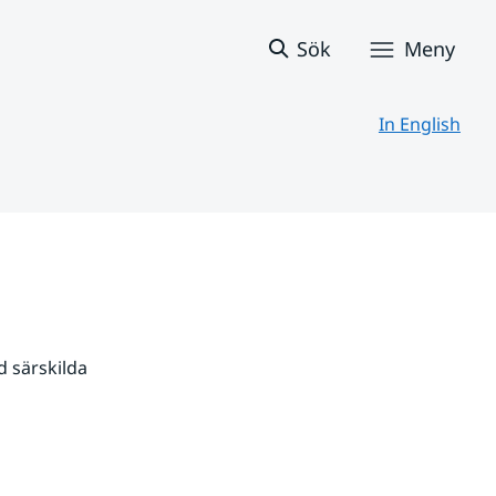
Sök
Meny
In English
 särskilda 