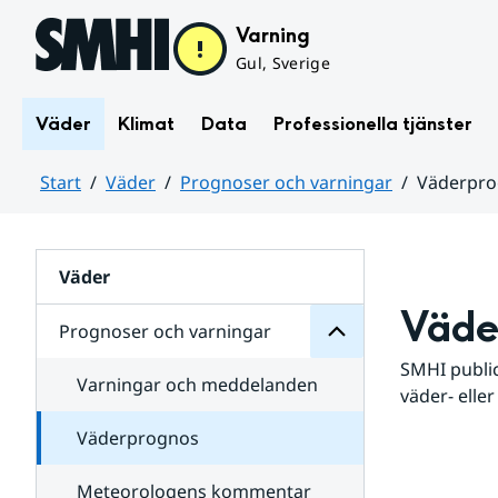
Hoppa till sidans innehåll
Varning
Gul, Sverige
Väder
Klimat
Data
Professionella tjänster
Start
Väder
Prognoser och varningar
Väderpr
varningar
och
Huvudinnehåll
Prognoser
för
Undersidor
Väder
Väde
Prognoser och varningar
SMHI public
Varningar och meddelanden
väder- eller
Väderprognos
Meteorologens kommentar