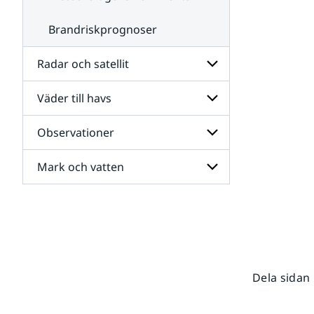
Brandriskprognoser
Radar och satellit
Väder till havs
Undersidor
för
Radar
Observationer
Undersidor
och
för
satellit
Väder
Mark och vatten
Undersidor
till
för
havs
Observationer
Undersidor
för
Mark
och
vatten
Dela sidan