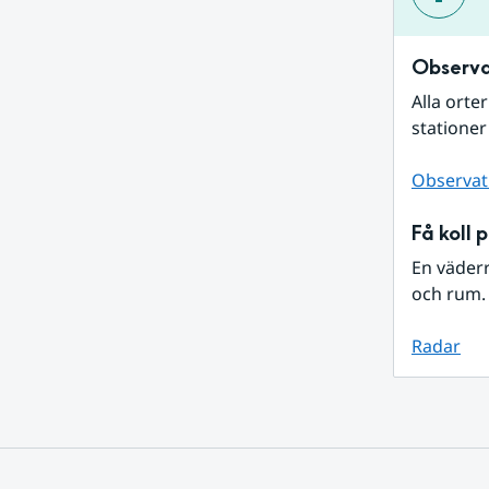
Observa
Alla orte
stationer
Observat
Få koll 
En väder
och rum. 
Radar