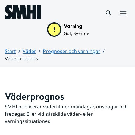
Hoppa till sidans innehåll
Meny
Varning
Gul, Sverige
Start
Väder
Prognoser och varningar
Väderprognos
Huvudinnehåll
Väderprognos
SMHI publicerar väderfilmer måndagar, onsdagar och 
fredagar. Eller vid särskilda väder- eller 
varningssituationer.