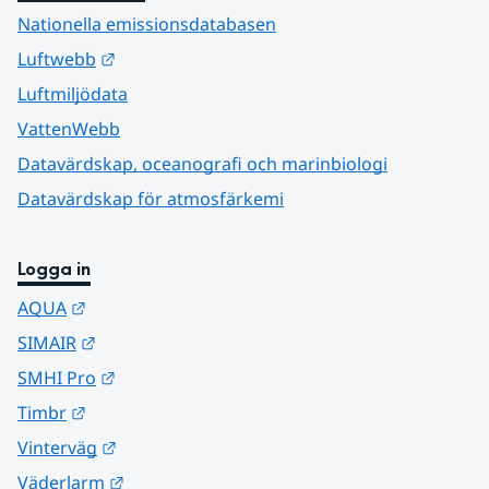
Nationella emissionsdatabasen
Länk till annan webbplats.
Luftwebb
Luftmiljödata
VattenWebb
Datavärdskap, oceanografi och marinbiologi
Datavärdskap för atmosfärkemi
Logga in
Länk till annan webbplats.
AQUA
Länk till annan webbplats.
SIMAIR
Länk till annan webbplats.
SMHI Pro
Länk till annan webbplats.
Timbr
Länk till annan webbplats.
Vinterväg
Länk till annan webbplats.
Väderlarm