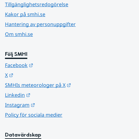
Tillgänglighetsredogörelse
Kakor på smhi.se
Hantering av personuppgifter
Om smhi.se
Följ SMHI
Länk till annan webbplats.
Facebook
Länk till annan webbplats.
X
Länk till annan webbplats.
SMHIs meteorologer på X
Länk till annan webbplats.
Linkedin
Länk till annan webbplats.
Instagram
Policy för sociala medier
Datavärdskap