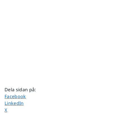
Dela sidan på
:
Dela sidan på
Facebook
Dela sidan på
LinkedIn
Dela sidan på
X