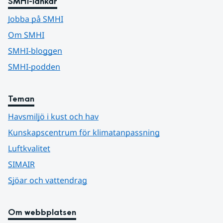
SMHI-länkar
Jobba på SMHI
Om SMHI
SMHI-bloggen
SMHI-podden
Teman
Havsmiljö i kust och hav
Kunskapscentrum för klimatanpassning
Luftkvalitet
SIMAIR
Sjöar och vattendrag
Om webbplatsen