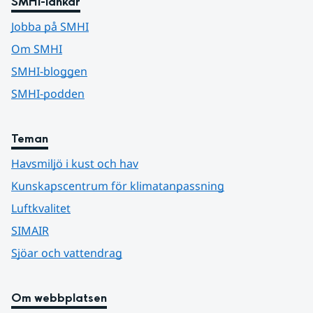
SMHI-länkar
Jobba på SMHI
Om SMHI
SMHI-bloggen
SMHI-podden
Teman
Havsmiljö i kust och hav
Kunskapscentrum för klimatanpassning
Luftkvalitet
SIMAIR
Sjöar och vattendrag
Om webbplatsen