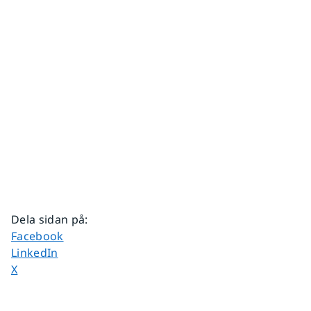
Dela sidan på
:
Dela sidan på
Facebook
Dela sidan på
LinkedIn
Dela sidan på
X