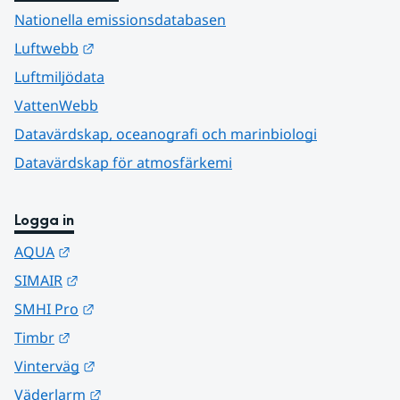
Nationella emissionsdatabasen
Länk till annan webbplats.
Luftwebb
Luftmiljödata
VattenWebb
Datavärdskap, oceanografi och marinbiologi
Datavärdskap för atmosfärkemi
Logga in
Länk till annan webbplats.
AQUA
Länk till annan webbplats.
SIMAIR
Länk till annan webbplats.
SMHI Pro
Länk till annan webbplats.
Timbr
Länk till annan webbplats.
Vinterväg
Länk till annan webbplats.
Väderlarm