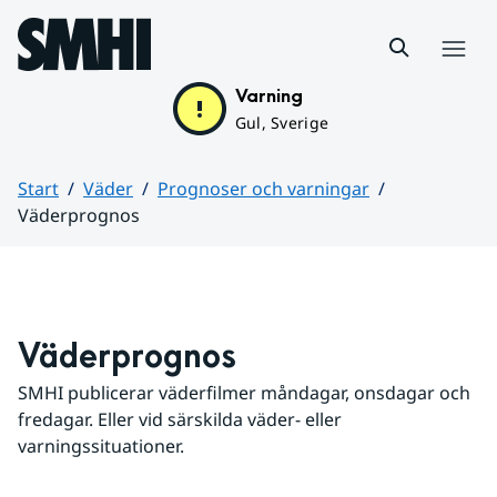
Hoppa till sidans innehåll
Meny
Varning
Gul, Sverige
Start
Väder
Prognoser och varningar
Väderprognos
Huvudinnehåll
Väderprognos
SMHI publicerar väderfilmer måndagar, onsdagar och 
fredagar. Eller vid särskilda väder- eller 
varningssituationer.