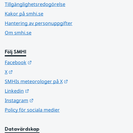
Tillgänglighetsredogörelse
Kakor på smhi.se
Hantering av personuppgifter
Om smhi.se
Följ SMHI
Länk till annan webbplats.
Facebook
Länk till annan webbplats.
X
Länk till annan webbplats.
SMHIs meteorologer på X
Länk till annan webbplats.
Linkedin
Länk till annan webbplats.
Instagram
Policy för sociala medier
Datavärdskap