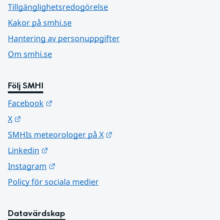
Tillgänglighetsredogörelse
Kakor på smhi.se
Hantering av personuppgifter
Om smhi.se
Följ SMHI
Länk till annan webbplats.
Facebook
Länk till annan webbplats.
X
Länk till annan webbplats.
SMHIs meteorologer på X
Länk till annan webbplats.
Linkedin
Länk till annan webbplats.
Instagram
Policy för sociala medier
Datavärdskap