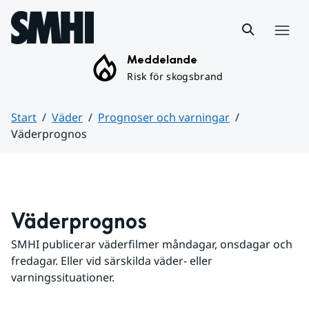
Hoppa till sidans innehåll
Meny
Meddelande
Risk för skogsbrand
Start
Väder
Prognoser och varningar
Väderprognos
Huvudinnehåll
Väderprognos
SMHI publicerar väderfilmer måndagar, onsdagar och 
fredagar. Eller vid särskilda väder- eller 
varningssituationer.