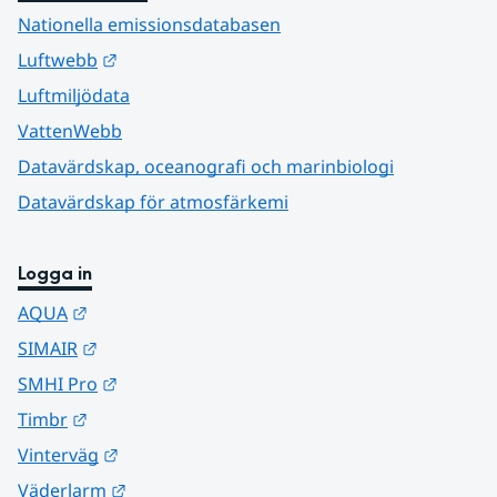
Nationella emissionsdatabasen
Länk till annan webbplats.
Luftwebb
Luftmiljödata
VattenWebb
Datavärdskap, oceanografi och marinbiologi
Datavärdskap för atmosfärkemi
Logga in
Länk till annan webbplats.
AQUA
Länk till annan webbplats.
SIMAIR
Länk till annan webbplats.
SMHI Pro
Länk till annan webbplats.
Timbr
Länk till annan webbplats.
Vinterväg
Länk till annan webbplats.
Väderlarm