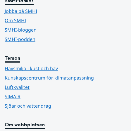
SMHI-länkar
Jobba på SMHI
Om SMHI
SMHI-bloggen
SMHI-podden
Teman
Havsmiljö i kust och hav
Kunskapscentrum för klimatanpassning
Luftkvalitet
SIMAIR
Sjöar och vattendrag
Om webbplatsen