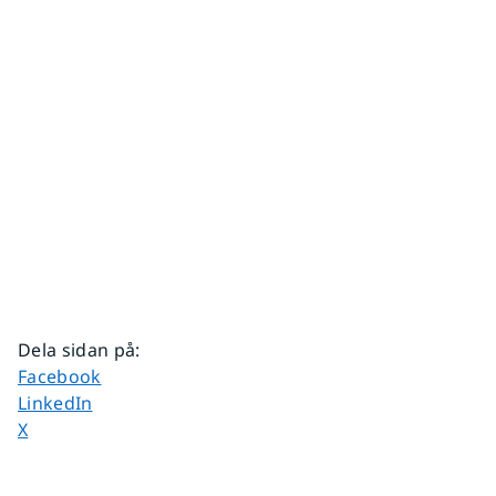
Dela sidan på
:
Dela sidan på
Facebook
Dela sidan på
LinkedIn
Dela sidan på
X