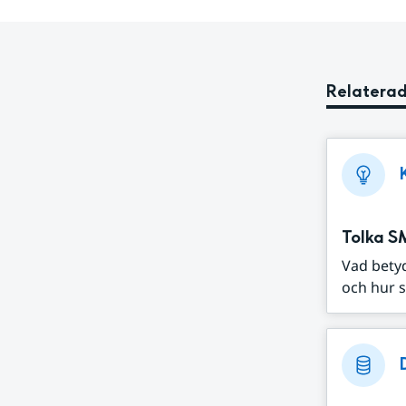
Relaterad
Tolka S
Vad bety
och hur s