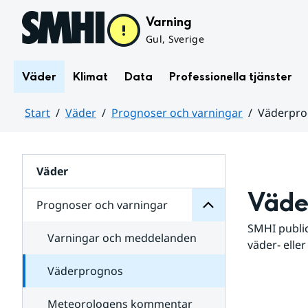
Hoppa till sidans innehåll
Varning
Gul, Sverige
Väder
Klimat
Data
Professionella tjänster
Start
Väder
Prognoser och varningar
Väderpr
varningar
och
Huvudinnehåll
Prognoser
för
Undersidor
Väder
Väde
Prognoser och varningar
SMHI public
Varningar och meddelanden
väder- eller
Väderprognos
Meteorologens kommentar