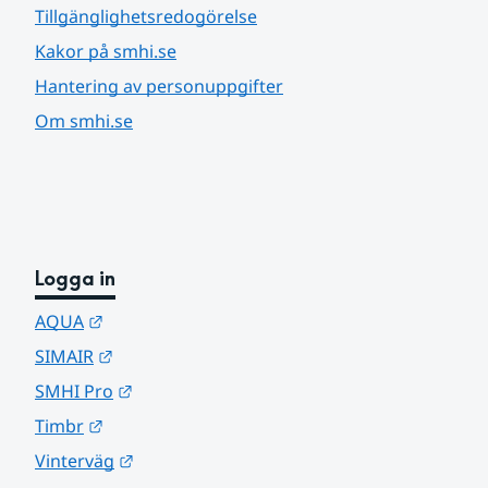
Tillgänglighetsredogörelse
Kakor på smhi.se
Hantering av personuppgifter
Om smhi.se
Logga in
Länk till annan webbplats.
AQUA
Länk till annan webbplats.
SIMAIR
Länk till annan webbplats.
SMHI Pro
Länk till annan webbplats.
Timbr
Länk till annan webbplats.
Vinterväg