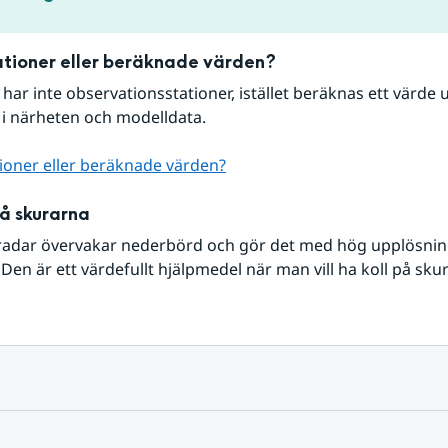
tioner eller beräknade värden?
r har inte observationsstationer, istället beräknas ett värde u
 i närheten och modelldata.
ioner eller beräknade värden?
på skurarna
radar övervakar nederbörd och gör det med hög upplösning 
Den är ett värdefullt hjälpmedel när man vill ha koll på sku