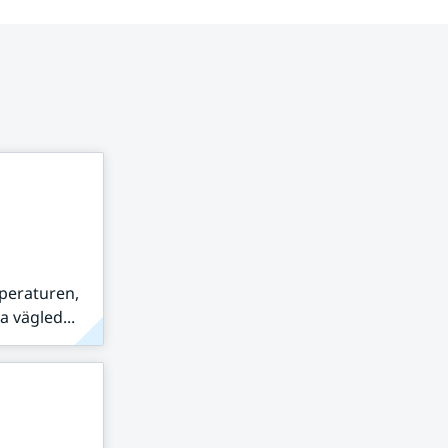
peraturen,
 vägled...