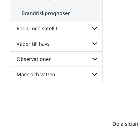
Brandriskprognoser
Radar och satellit
Väder till havs
Undersidor
för
Radar
Observationer
Undersidor
och
för
satellit
Väder
Mark och vatten
Undersidor
till
för
havs
Observationer
Undersidor
för
Mark
och
vatten
Dela sidan