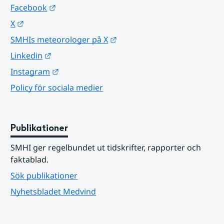
Länk till annan webbplats.
Facebook
Länk till annan webbplats.
X
Länk till annan webbplats.
SMHIs meteorologer på X
Länk till annan webbplats.
Linkedin
Länk till annan webbplats.
Instagram
Policy för sociala medier
Publikationer
SMHI ger regelbundet ut tidskrifter, rapporter och 
faktablad.
Sök publikationer
Nyhetsbladet Medvind