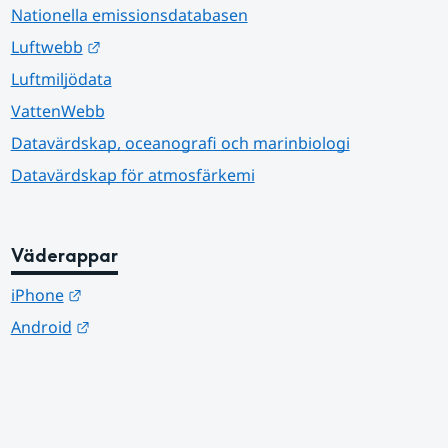
Nationella emissionsdatabasen
Länk till annan webbplats.
Luftwebb
Luftmiljödata
VattenWebb
Datavärdskap, oceanografi och marinbiologi
Datavärdskap för atmosfärkemi
Väderappar
Länk till annan webbplats.
iPhone
Länk till annan webbplats.
Android