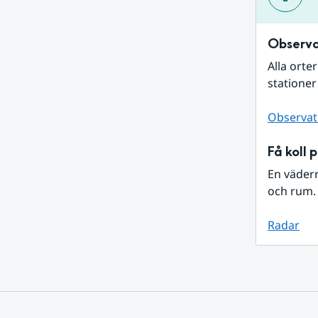
Observa
Alla orte
stationer
Observat
Få koll 
En väder
och rum. 
Radar