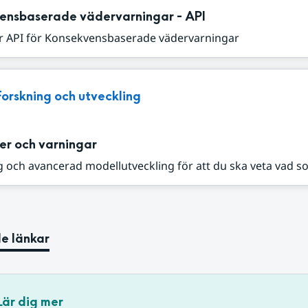
ensbaserade vädervarningar - API
r API för Konsekvensbaserade vädervarningar
Forskning och utveckling
er och varningar
 och avancerad modellutveckling för att du ska veta vad s
e länkar
Lär dig mer