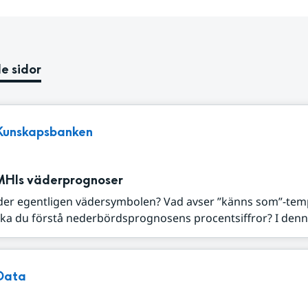
e sidor
Kunskapsbanken
MHIs väderprognoser
der egentligen vädersymbolen? Vad avser ”känns som”-tem
ka du förstå nederbördsprognosens procentsiffror? I denna
Data