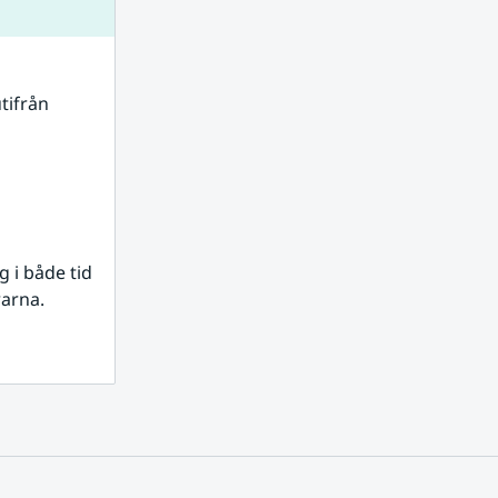
tifrån 
i både tid 
rarna.