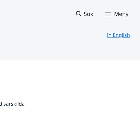
Sök
Meny
In English
 särskilda 