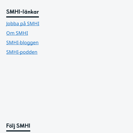
SMHI-länkar
Jobba på SMHI
Om SMHI
SMHI-bloggen
SMHI-podden
Följ SMHI