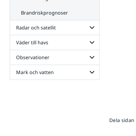
Brandriskprognoser
Radar och satellit
Väder till havs
Undersidor
för
Radar
Observationer
Undersidor
och
för
satellit
Väder
Mark och vatten
Undersidor
till
för
havs
Observationer
Undersidor
för
Mark
och
vatten
Dela sidan