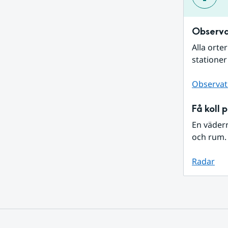
Observa
Alla orte
stationer
Observat
Få koll 
En väder
och rum. 
Radar