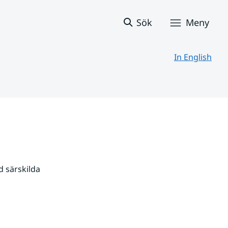
Sök
Meny
In English
 särskilda 