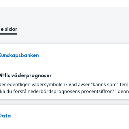
e sidor
Kunskapsbanken
MHIs väderprognoser
der egentligen vädersymbolen? Vad avser ”känns som”-tem
ka du förstå nederbördsprognosens procentsiffror? I denna
Data