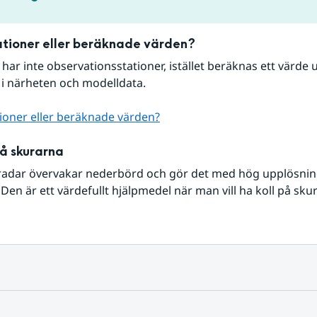
tioner eller beräknade värden?
r har inte observationsstationer, istället beräknas ett värde u
 i närheten och modelldata.
ioner eller beräknade värden?
på skurarna
radar övervakar nederbörd och gör det med hög upplösning 
Den är ett värdefullt hjälpmedel när man vill ha koll på sku