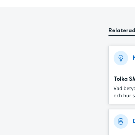
Relaterad
Tolka S
Vad bety
och hur s