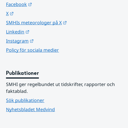
Länk till annan webbplats.
Facebook
Länk till annan webbplats.
X
Länk till annan webbplats.
SMHIs meteorologer på X
Länk till annan webbplats.
Linkedin
Länk till annan webbplats.
Instagram
Policy för sociala medier
Publikationer
SMHI ger regelbundet ut tidskrifter, rapporter och 
faktablad.
Sök publikationer
Nyhetsbladet Medvind