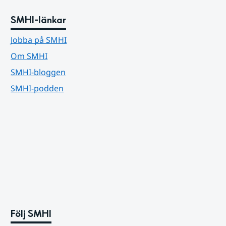
SMHI-länkar
Jobba på SMHI
Om SMHI
SMHI-bloggen
SMHI-podden
Följ SMHI