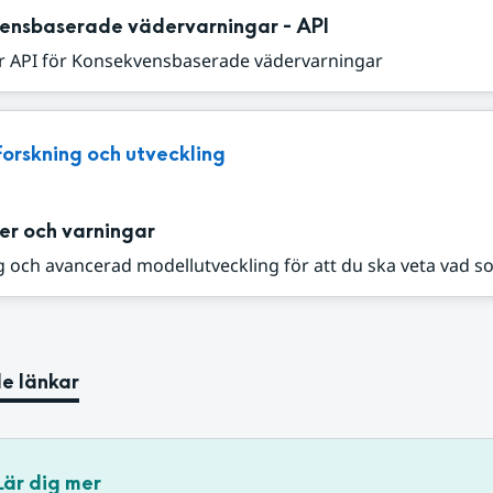
ensbaserade vädervarningar - API
r API för Konsekvensbaserade vädervarningar
Forskning och utveckling
er och varningar
 och avancerad modellutveckling för att du ska veta vad s
e länkar
Lär dig mer