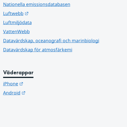
Nationella emissionsdatabasen
Länk till annan webbplats.
Luftwebb
Luftmiljödata
VattenWebb
Datavärdskap, oceanografi och marinbiologi
Datavärdskap för atmosfärkemi
Väderappar
Länk till annan webbplats.
iPhone
Länk till annan webbplats.
Android