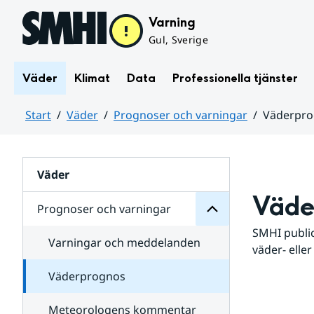
Hoppa till sidans innehåll
Varning
Gul, Sverige
Väder
Klimat
Data
Professionella tjänster
Start
Väder
Prognoser och varningar
Väderpr
varningar
och
Huvudinnehåll
Prognoser
för
Undersidor
Väder
Väde
Prognoser och varningar
SMHI public
Varningar och meddelanden
väder- eller
Väderprognos
Meteorologens kommentar