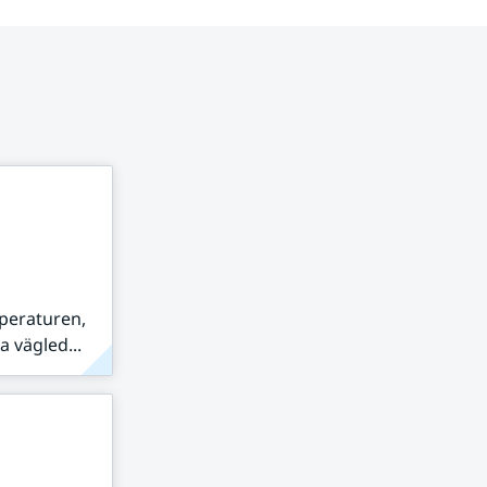
peraturen,
 vägled...