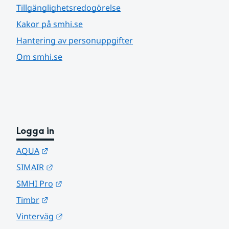
Tillgänglighetsredogörelse
Kakor på smhi.se
Hantering av personuppgifter
Om smhi.se
Logga in
Länk till annan webbplats.
AQUA
Länk till annan webbplats.
SIMAIR
Länk till annan webbplats.
SMHI Pro
Länk till annan webbplats.
Timbr
Länk till annan webbplats.
Vinterväg