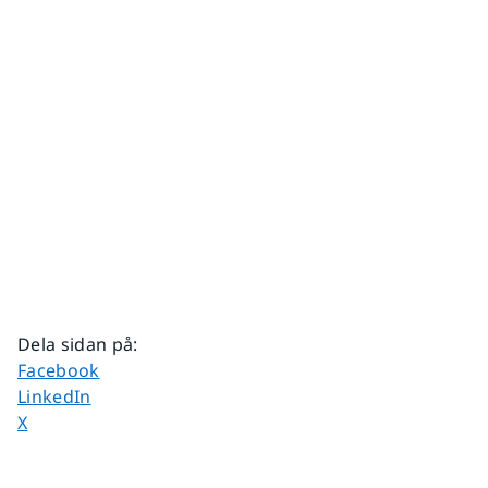
Dela sidan på
:
Dela sidan på
Facebook
Dela sidan på
LinkedIn
Dela sidan på
X