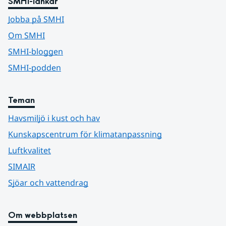
SMHI-länkar
Jobba på SMHI
Om SMHI
SMHI-bloggen
SMHI-podden
Teman
Havsmiljö i kust och hav
Kunskapscentrum för klimatanpassning
Luftkvalitet
SIMAIR
Sjöar och vattendrag
Om webbplatsen