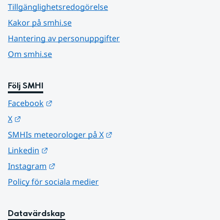
Tillgänglighetsredogörelse
Kakor på smhi.se
Hantering av personuppgifter
Om smhi.se
Följ SMHI
Länk till annan webbplats.
Facebook
Länk till annan webbplats.
X
Länk till annan webbplats.
SMHIs meteorologer på X
Länk till annan webbplats.
Linkedin
Länk till annan webbplats.
Instagram
Policy för sociala medier
Datavärdskap