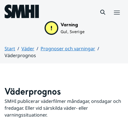
Hoppa till sidans innehåll
Meny
Varning
Gul, Sverige
Start
Väder
Prognoser och varningar
Väderprognos
Huvudinnehåll
Väderprognos
SMHI publicerar väderfilmer måndagar, onsdagar och 
fredagar. Eller vid särskilda väder- eller 
varningssituationer.