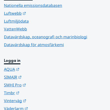
Nationella emissionsdatabasen
Länk till annan webbplats.
Luftwebb
Luftmiljödata
VattenWebb
Datavärdskap, oceanografi och marinbiologi
Datavärdskap för atmosfärkemi
Logga in
Länk till annan webbplats.
AQUA
Länk till annan webbplats.
SIMAIR
Länk till annan webbplats.
SMHI Pro
Länk till annan webbplats.
Timbr
Länk till annan webbplats.
Vinterväg
Länk till annan webbplats.
Väderlarm