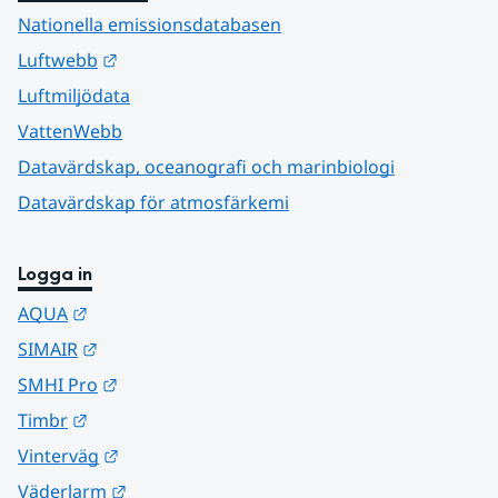
Nationella emissionsdatabasen
Länk till annan webbplats.
Luftwebb
Luftmiljödata
VattenWebb
Datavärdskap, oceanografi och marinbiologi
Datavärdskap för atmosfärkemi
Logga in
Länk till annan webbplats.
AQUA
Länk till annan webbplats.
SIMAIR
Länk till annan webbplats.
SMHI Pro
Länk till annan webbplats.
Timbr
Länk till annan webbplats.
Vinterväg
Länk till annan webbplats.
Väderlarm