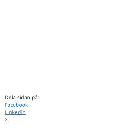
Dela sidan på
:
Dela sidan på
Facebook
Dela sidan på
LinkedIn
Dela sidan på
X