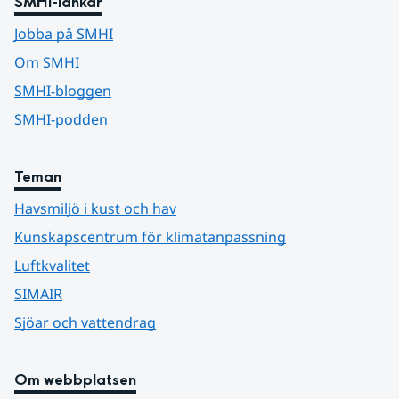
SMHI-länkar
Jobba på SMHI
Om SMHI
SMHI-bloggen
SMHI-podden
Teman
Havsmiljö i kust och hav
Kunskapscentrum för klimatanpassning
Luftkvalitet
SIMAIR
Sjöar och vattendrag
Om webbplatsen