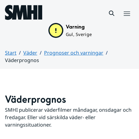
Hoppa till sidans innehåll
Meny
Varning
Gul, Sverige
Start
Väder
Prognoser och varningar
Väderprognos
Huvudinnehåll
Väderprognos
SMHI publicerar väderfilmer måndagar, onsdagar och 
fredagar. Eller vid särskilda väder- eller 
varningssituationer.