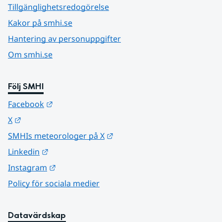
Tillgänglighetsredogörelse
Kakor på smhi.se
Hantering av personuppgifter
Om smhi.se
Följ SMHI
Länk till annan webbplats.
Facebook
Länk till annan webbplats.
X
Länk till annan webbplats.
SMHIs meteorologer på X
Länk till annan webbplats.
Linkedin
Länk till annan webbplats.
Instagram
Policy för sociala medier
Datavärdskap