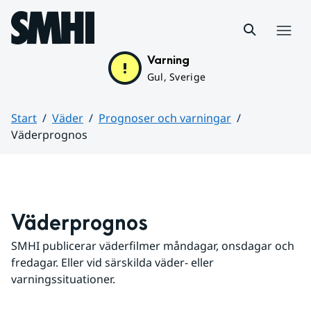
Hoppa till sidans innehåll
Meny
Varning
Gul, Sverige
Start
Väder
Prognoser och varningar
Väderprognos
Huvudinnehåll
Väderprognos
SMHI publicerar väderfilmer måndagar, onsdagar och 
fredagar. Eller vid särskilda väder- eller 
varningssituationer.