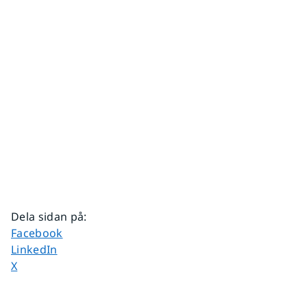
Dela sidan på
:
Dela sidan på
Facebook
Dela sidan på
LinkedIn
Dela sidan på
X