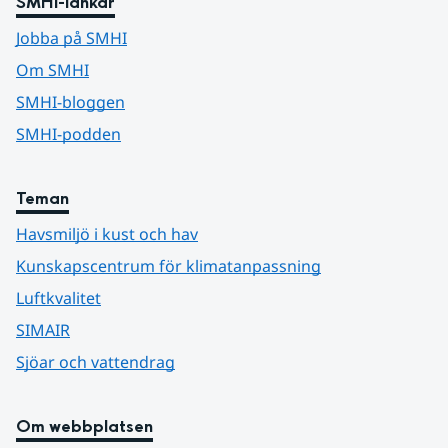
SMHI-länkar
Jobba på SMHI
Om SMHI
SMHI-bloggen
SMHI-podden
Teman
Havsmiljö i kust och hav
Kunskapscentrum för klimatanpassning
Luftkvalitet
SIMAIR
Sjöar och vattendrag
Om webbplatsen