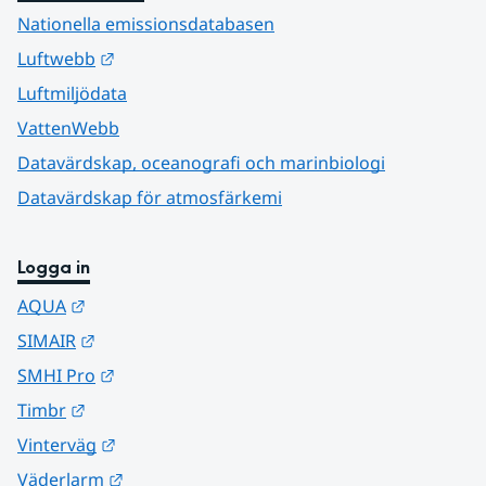
Nationella emissionsdatabasen
Länk till annan webbplats.
Luftwebb
Luftmiljödata
VattenWebb
Datavärdskap, oceanografi och marinbiologi
Datavärdskap för atmosfärkemi
Logga in
Länk till annan webbplats.
AQUA
Länk till annan webbplats.
SIMAIR
Länk till annan webbplats.
SMHI Pro
Länk till annan webbplats.
Timbr
Länk till annan webbplats.
Vinterväg
Länk till annan webbplats.
Väderlarm