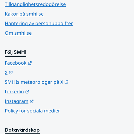
Tillgänglighetsredogörelse
Kakor på smhi.se
Hantering av personuppgifter
Om smhi.se
Följ SMHI
Länk till annan webbplats.
Facebook
Länk till annan webbplats.
X
Länk till annan webbplats.
SMHIs meteorologer på X
Länk till annan webbplats.
Linkedin
Länk till annan webbplats.
Instagram
Policy för sociala medier
Datavärdskap