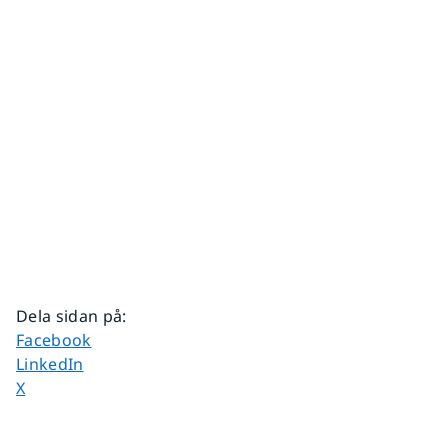
Dela sidan på
:
Dela sidan på
Facebook
Dela sidan på
LinkedIn
Dela sidan på
X