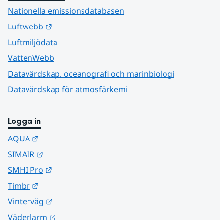
Nationella emissionsdatabasen
Länk till annan webbplats.
Luftwebb
Luftmiljödata
VattenWebb
Datavärdskap, oceanografi och marinbiologi
Datavärdskap för atmosfärkemi
Logga in
Länk till annan webbplats.
AQUA
Länk till annan webbplats.
SIMAIR
Länk till annan webbplats.
SMHI Pro
Länk till annan webbplats.
Timbr
Länk till annan webbplats.
Vinterväg
Länk till annan webbplats.
Väderlarm