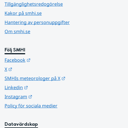
Tillgänglighetsredogörelse
Kakor på smhi.se
Hantering av personuppgifter
Om smhi.se
Följ SMHI
Länk till annan webbplats.
Facebook
Länk till annan webbplats.
X
Länk till annan webbplats.
SMHIs meteorologer på X
Länk till annan webbplats.
Linkedin
Länk till annan webbplats.
Instagram
Policy för sociala medier
Datavärdskap