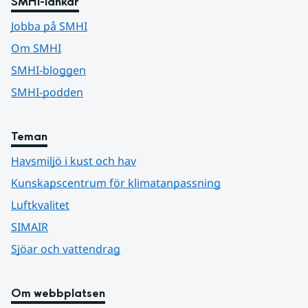
SMHI-länkar
Jobba på SMHI
Om SMHI
SMHI-bloggen
SMHI-podden
Teman
Havsmiljö i kust och hav
Kunskapscentrum för klimatanpassning
Luftkvalitet
SIMAIR
Sjöar och vattendrag
Om webbplatsen