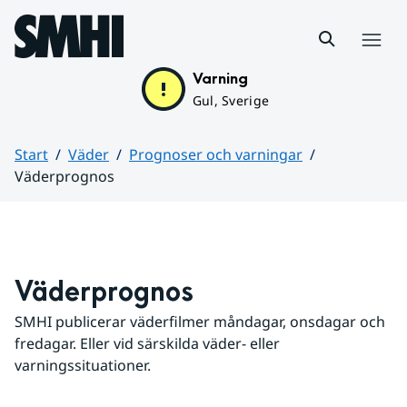
Hoppa till sidans innehåll
Meny
Varning
Gul, Sverige
Start
Väder
Prognoser och varningar
Väderprognos
Huvudinnehåll
Väderprognos
SMHI publicerar väderfilmer måndagar, onsdagar och 
fredagar. Eller vid särskilda väder- eller 
varningssituationer.