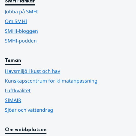
SMHI-länkar
Jobba på SMHI
Om SMHI
SMHI-bloggen
SMHI-podden
Teman
Havsmiljö i kust och hav
Kunskapscentrum för klimatanpassning
Luftkvalitet
SIMAIR
Sjöar och vattendrag
Om webbplatsen