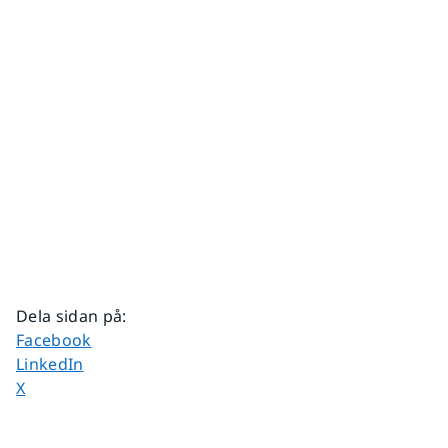
Dela sidan på
:
Dela sidan på
Facebook
Dela sidan på
LinkedIn
Dela sidan på
X