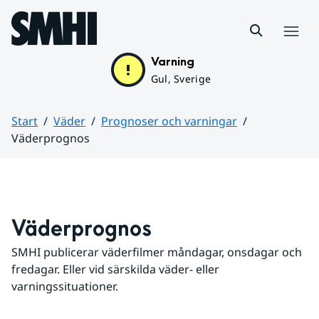
Hoppa till sidans innehåll
Meny
Varning
Gul, Sverige
Start
Väder
Prognoser och varningar
Väderprognos
Huvudinnehåll
Väderprognos
SMHI publicerar väderfilmer måndagar, onsdagar och 
fredagar. Eller vid särskilda väder- eller 
varningssituationer.