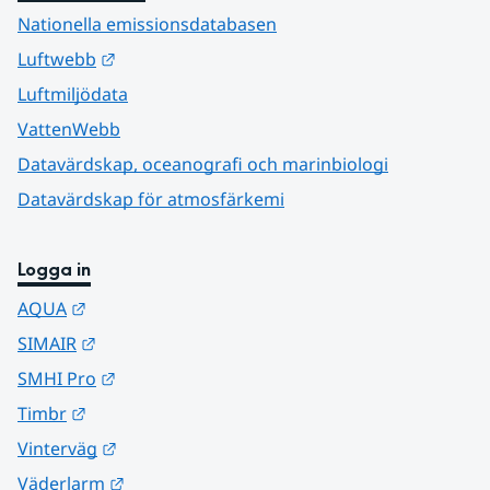
Nationella emissionsdatabasen
Länk till annan webbplats.
Luftwebb
Luftmiljödata
VattenWebb
Datavärdskap, oceanografi och marinbiologi
Datavärdskap för atmosfärkemi
Logga in
Länk till annan webbplats.
AQUA
Länk till annan webbplats.
SIMAIR
Länk till annan webbplats.
SMHI Pro
Länk till annan webbplats.
Timbr
Länk till annan webbplats.
Vinterväg
Länk till annan webbplats.
Väderlarm