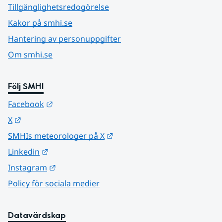
Tillgänglighetsredogörelse
Kakor på smhi.se
Hantering av personuppgifter
Om smhi.se
Följ SMHI
Länk till annan webbplats.
Facebook
Länk till annan webbplats.
X
Länk till annan webbplats.
SMHIs meteorologer på X
Länk till annan webbplats.
Linkedin
Länk till annan webbplats.
Instagram
Policy för sociala medier
Datavärdskap