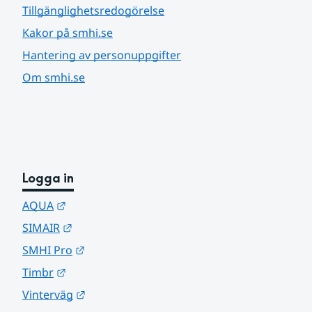
Tillgänglighetsredogörelse
Kakor på smhi.se
Hantering av personuppgifter
Om smhi.se
Logga in
Länk till annan webbplats.
AQUA
Länk till annan webbplats.
SIMAIR
Länk till annan webbplats.
SMHI Pro
Länk till annan webbplats.
Timbr
Länk till annan webbplats.
Vinterväg