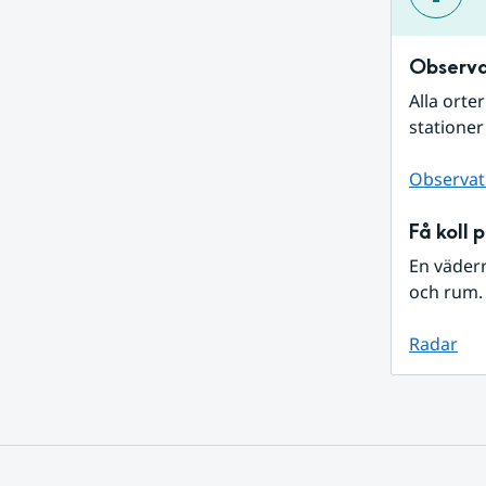
Observa
Alla orte
stationer
Observat
Få koll 
En väder
och rum. 
Radar