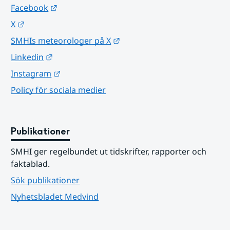
Länk till annan webbplats.
Facebook
Länk till annan webbplats.
X
Länk till annan webbplats.
SMHIs meteorologer på X
Länk till annan webbplats.
Linkedin
Länk till annan webbplats.
Instagram
Policy för sociala medier
Publikationer
SMHI ger regelbundet ut tidskrifter, rapporter och 
faktablad.
Sök publikationer
Nyhetsbladet Medvind