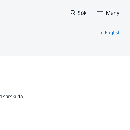
Sök
Meny
In English
 särskilda 