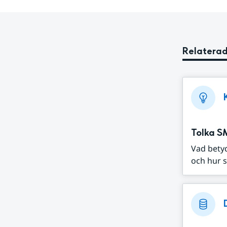
Relaterad
Tolka S
Vad bety
och hur s