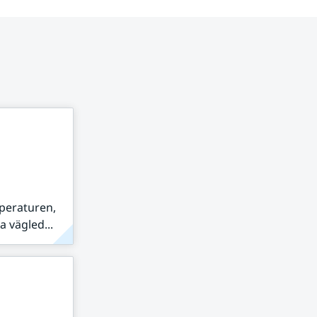
peraturen,
 vägled...