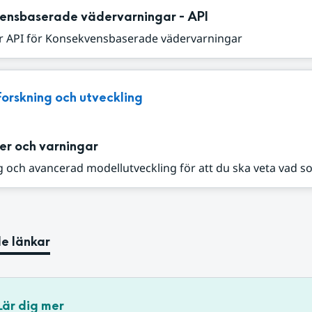
ensbaserade vädervarningar - API
r API för Konsekvensbaserade vädervarningar
Forskning och utveckling
er och varningar
 och avancerad modellutveckling för att du ska veta vad s
e länkar
Lär dig mer