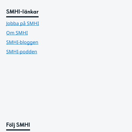
SMHI-länkar
Jobba på SMHI
Om SMHI
SMHI-bloggen
SMHI-podden
Följ SMHI