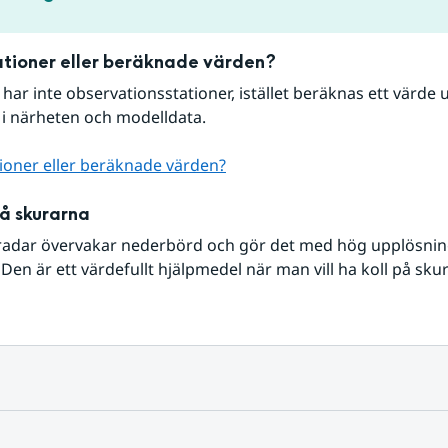
tioner eller beräknade värden?
r har inte observationsstationer, istället beräknas ett värde u
 i närheten och modelldata.
ioner eller beräknade värden?
på skurarna
radar övervakar nederbörd och gör det med hög upplösning 
Den är ett värdefullt hjälpmedel när man vill ha koll på sku