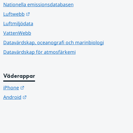
Nationella emissionsdatabasen
Länk till annan webbplats.
Luftwebb
Luftmiljödata
VattenWebb
Datavärdskap, oceanografi och marinbiologi
Datavärdskap för atmosfärkemi
Väderappar
Länk till annan webbplats.
iPhone
Länk till annan webbplats.
Android