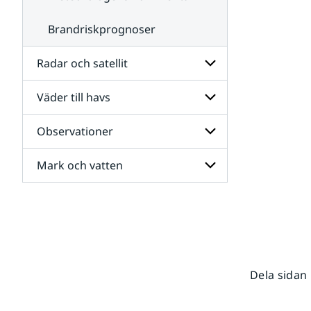
Brandriskprognoser
Radar och satellit
Väder till havs
Undersidor
för
Radar
Observationer
Undersidor
och
för
satellit
Väder
Mark och vatten
Undersidor
till
för
havs
Observationer
Undersidor
för
Mark
och
vatten
Dela sidan