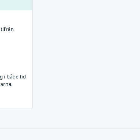
tifrån 
i både tid 
rarna.