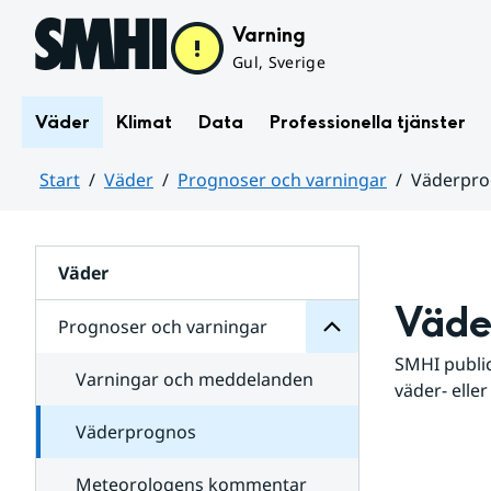
Hoppa till sidans innehåll
Varning
Gul, Sverige
Väder
Klimat
Data
Professionella tjänster
Start
Väder
Prognoser och varningar
Väderpr
varningar
och
Huvudinnehåll
Prognoser
för
Undersidor
Väder
Väde
Prognoser och varningar
SMHI public
Varningar och meddelanden
väder- eller
Väderprognos
Meteorologens kommentar