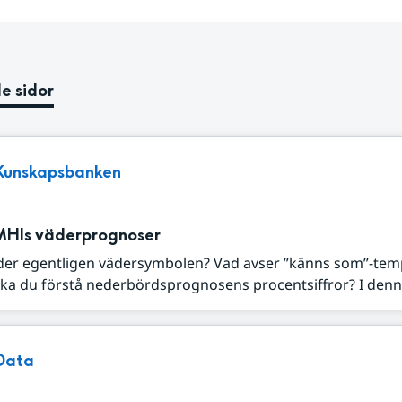
e sidor
Kunskapsbanken
MHIs väderprognoser
der egentligen vädersymbolen? Vad avser ”känns som”-tem
ka du förstå nederbördsprognosens procentsiffror? I denna
Data