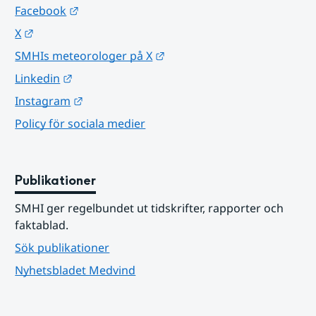
Länk till annan webbplats.
Facebook
Länk till annan webbplats.
X
Länk till annan webbplats.
SMHIs meteorologer på X
Länk till annan webbplats.
Linkedin
Länk till annan webbplats.
Instagram
Policy för sociala medier
Publikationer
SMHI ger regelbundet ut tidskrifter, rapporter och 
faktablad.
Sök publikationer
Nyhetsbladet Medvind