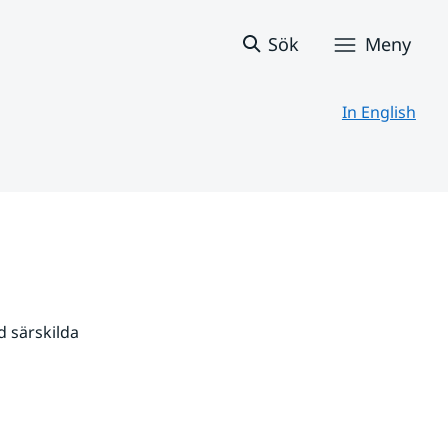
Sök
Meny
In English
 särskilda 