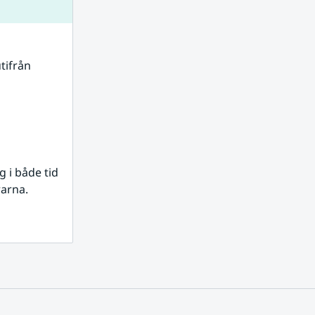
tifrån 
i både tid 
rarna.