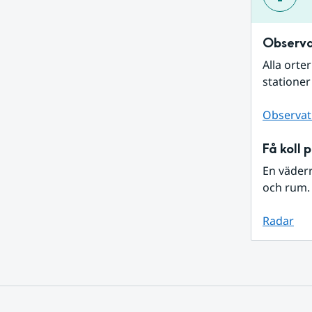
Observa
Alla orte
stationer
Observat
Få koll 
En väder
och rum. 
Radar