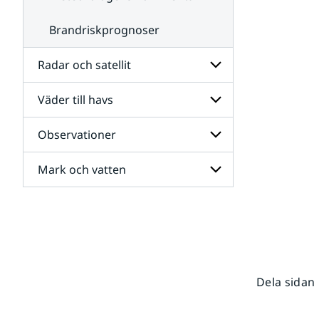
Brandriskprognoser
Radar och satellit
Väder till havs
Undersidor
för
Radar
Observationer
Undersidor
och
för
satellit
Väder
Mark och vatten
Undersidor
till
för
havs
Observationer
Undersidor
för
Mark
och
vatten
Dela sidan