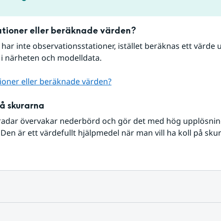
tioner eller beräknade värden?
r har inte observationsstationer, istället beräknas ett värde u
 i närheten och modelldata.
ioner eller beräknade värden?
på skurarna
radar övervakar nederbörd och gör det med hög upplösning 
Den är ett värdefullt hjälpmedel när man vill ha koll på sku