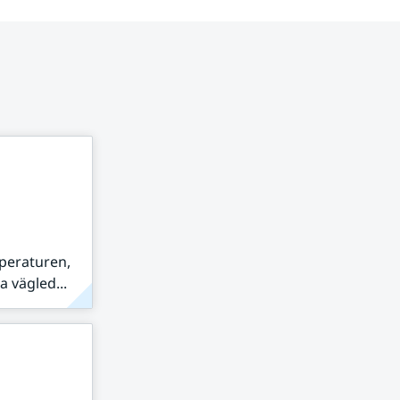
peraturen,
 vägled...