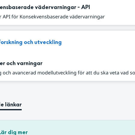
ensbaserade vädervarningar - API
r API för Konsekvensbaserade vädervarningar
Forskning och utveckling
er och varningar
 och avancerad modellutveckling för att du ska veta vad s
e länkar
Lär dig mer