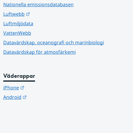
Nationella emissionsdatabasen
Länk till annan webbplats.
Luftwebb
Luftmiljödata
VattenWebb
Datavärdskap, oceanografi och marinbiologi
Datavärdskap för atmosfärkemi
Väderappar
Länk till annan webbplats.
iPhone
Länk till annan webbplats.
Android