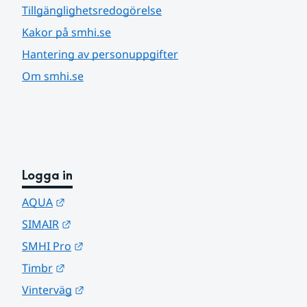
Tillgänglighetsredogörelse
Kakor på smhi.se
Hantering av personuppgifter
Om smhi.se
Logga in
Länk till annan webbplats.
AQUA
Länk till annan webbplats.
SIMAIR
Länk till annan webbplats.
SMHI Pro
Länk till annan webbplats.
Timbr
Länk till annan webbplats.
Vinterväg