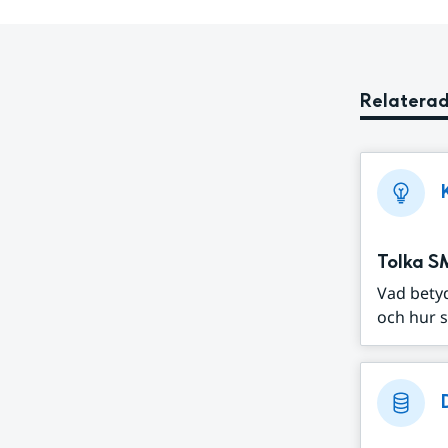
Relaterad
Tolka S
Vad bety
och hur s