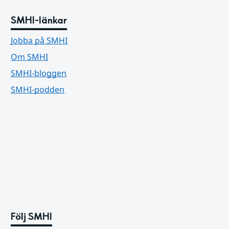
SMHI-länkar
Jobba på SMHI
Om SMHI
SMHI-bloggen
SMHI-podden
Följ SMHI