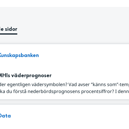
e sidor
Kunskapsbanken
MHIs väderprognoser
der egentligen vädersymbolen? Vad avser ”känns som”-tem
ka du förstå nederbördsprognosens procentsiffror? I denna
Data