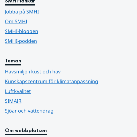
SMHI-länkar
Jobba på SMHI
Om SMHI
SMHI-bloggen
SMHI-podden
Teman
Havsmiljö i kust och hav
Kunskapscentrum för klimatanpassning
Luftkvalitet
SIMAIR
Sjöar och vattendrag
Om webbplatsen