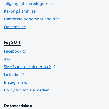
Tillgänglighetsredogörelse
Kakor på smhi.se
Hantering av personuppgifter
Om smhi.se
Följ SMHI
Länk till annan webbplats.
Facebook
Länk till annan webbplats.
X
Länk till annan webbplats.
SMHIs meteorologer på X
Länk till annan webbplats.
Linkedin
Länk till annan webbplats.
Instagram
Policy för sociala medier
Datavärdskap