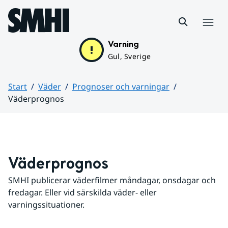
Hoppa till sidans innehåll
Meny
Varning
Gul, Sverige
Start
Väder
Prognoser och varningar
Väderprognos
Huvudinnehåll
Väderprognos
SMHI publicerar väderfilmer måndagar, onsdagar och 
fredagar. Eller vid särskilda väder- eller 
varningssituationer.