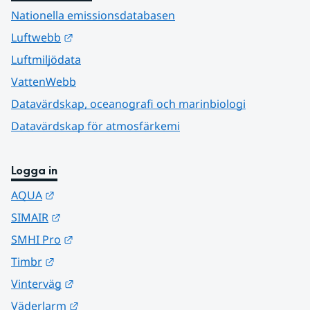
Nationella emissionsdatabasen
Länk till annan webbplats.
Luftwebb
Luftmiljödata
VattenWebb
Datavärdskap, oceanografi och marinbiologi
Datavärdskap för atmosfärkemi
Logga in
Länk till annan webbplats.
AQUA
Länk till annan webbplats.
SIMAIR
Länk till annan webbplats.
SMHI Pro
Länk till annan webbplats.
Timbr
Länk till annan webbplats.
Vinterväg
Länk till annan webbplats.
Väderlarm