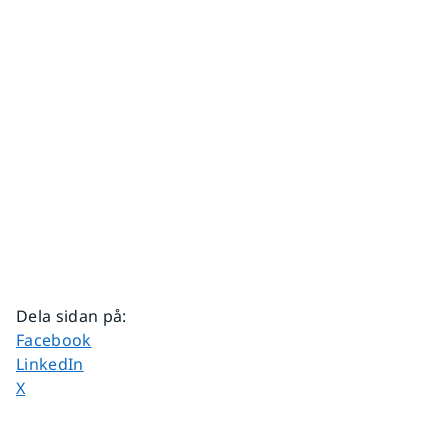
Dela sidan på
:
Dela sidan på
Facebook
Dela sidan på
LinkedIn
Dela sidan på
X