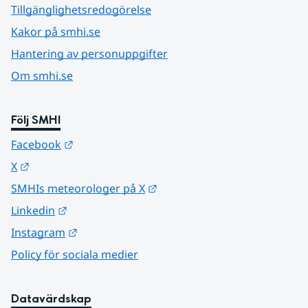
Tillgänglighetsredogörelse
Kakor på smhi.se
Hantering av personuppgifter
Om smhi.se
Följ SMHI
Länk till annan webbplats.
Facebook
Länk till annan webbplats.
X
Länk till annan webbplats.
SMHIs meteorologer på X
Länk till annan webbplats.
Linkedin
Länk till annan webbplats.
Instagram
Policy för sociala medier
Datavärdskap