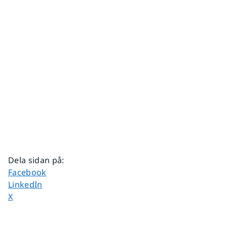
Dela sidan på
:
Dela sidan på
Facebook
Dela sidan på
LinkedIn
Dela sidan på
X