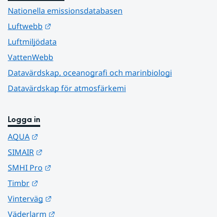
Nationella emissionsdatabasen
Länk till annan webbplats.
Luftwebb
Luftmiljödata
VattenWebb
Datavärdskap, oceanografi och marinbiologi
Datavärdskap för atmosfärkemi
Logga in
Länk till annan webbplats.
AQUA
Länk till annan webbplats.
SIMAIR
Länk till annan webbplats.
SMHI Pro
Länk till annan webbplats.
Timbr
Länk till annan webbplats.
Vinterväg
Länk till annan webbplats.
Väderlarm