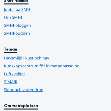
SMHI-länkar
Jobba på SMHI
Om SMHI
SMHI-bloggen
SMHI-podden
Teman
Havsmiljö i kust och hav
Kunskapscentrum för klimatanpassning
Luftkvalitet
SIMAIR
Sjöar och vattendrag
Om webbplatsen