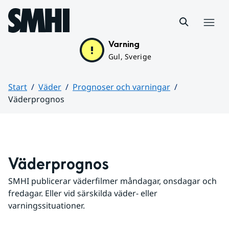
Hoppa till sidans innehåll
Meny
Varning
Gul, Sverige
Start
Väder
Prognoser och varningar
Väderprognos
Huvudinnehåll
Väderprognos
SMHI publicerar väderfilmer måndagar, onsdagar och 
fredagar. Eller vid särskilda väder- eller 
varningssituationer.