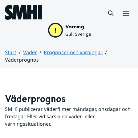
Hoppa till sidans innehåll
Meny
Varning
Gul, Sverige
Start
Väder
Prognoser och varningar
Väderprognos
Huvudinnehåll
Väderprognos
SMHI publicerar väderfilmer måndagar, onsdagar och 
fredagar. Eller vid särskilda väder- eller 
varningssituationer.