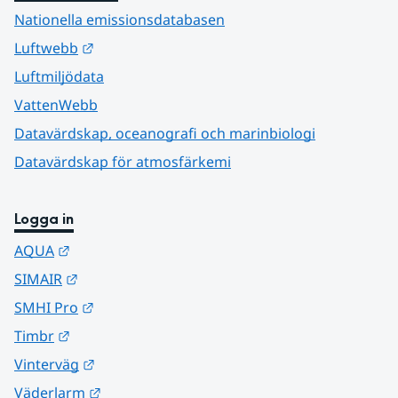
Nationella emissionsdatabasen
Länk till annan webbplats.
Luftwebb
Luftmiljödata
VattenWebb
Datavärdskap, oceanografi och marinbiologi
Datavärdskap för atmosfärkemi
Logga in
Länk till annan webbplats.
AQUA
Länk till annan webbplats.
SIMAIR
Länk till annan webbplats.
SMHI Pro
Länk till annan webbplats.
Timbr
Länk till annan webbplats.
Vinterväg
Länk till annan webbplats.
Väderlarm