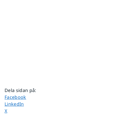
Dela sidan på
:
Dela sidan på
Facebook
Dela sidan på
LinkedIn
Dela sidan på
X