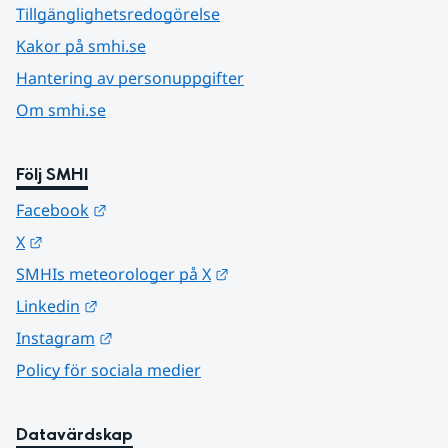
Tillgänglighetsredogörelse
Kakor på smhi.se
Hantering av personuppgifter
Om smhi.se
Följ SMHI
Länk till annan webbplats.
Facebook
Länk till annan webbplats.
X
Länk till annan webbplats.
SMHIs meteorologer på X
Länk till annan webbplats.
Linkedin
Länk till annan webbplats.
Instagram
Policy för sociala medier
Datavärdskap