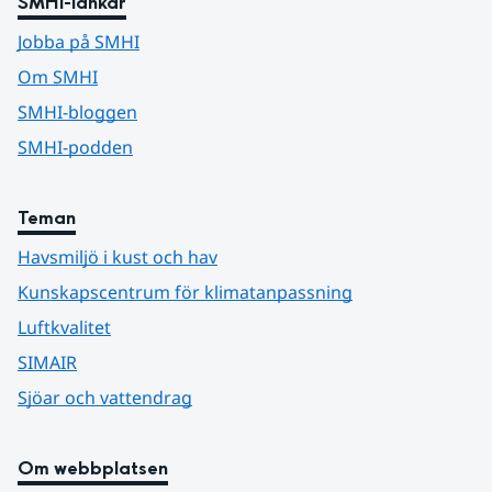
SMHI-länkar
Jobba på SMHI
Om SMHI
SMHI-bloggen
SMHI-podden
Teman
Havsmiljö i kust och hav
Kunskapscentrum för klimatanpassning
Luftkvalitet
SIMAIR
Sjöar och vattendrag
Om webbplatsen