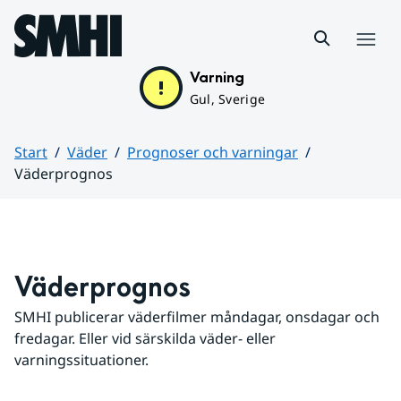
Hoppa till sidans innehåll
Meny
Varning
Gul, Sverige
Start
Väder
Prognoser och varningar
Väderprognos
Huvudinnehåll
Väderprognos
SMHI publicerar väderfilmer måndagar, onsdagar och 
fredagar. Eller vid särskilda väder- eller 
varningssituationer.