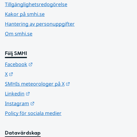
Tillgänglighetsredogörelse
Kakor på smhi.se
Hantering av personuppgifter
Om smhi.se
Följ SMHI
Länk till annan webbplats.
Facebook
Länk till annan webbplats.
X
Länk till annan webbplats.
SMHIs meteorologer på X
Länk till annan webbplats.
Linkedin
Länk till annan webbplats.
Instagram
Policy för sociala medier
Datavärdskap