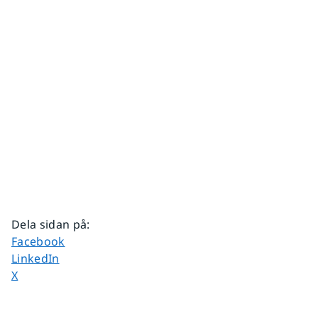
Dela sidan på
:
Dela sidan på
Facebook
Dela sidan på
LinkedIn
Dela sidan på
X