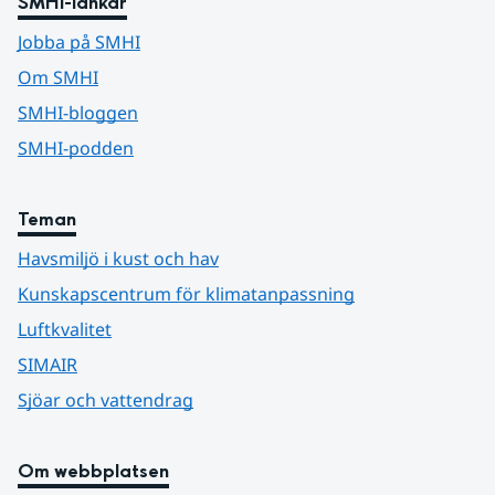
SMHI-länkar
Jobba på SMHI
Om SMHI
SMHI-bloggen
SMHI-podden
Teman
Havsmiljö i kust och hav
Kunskapscentrum för klimatanpassning
Luftkvalitet
SIMAIR
Sjöar och vattendrag
Om webbplatsen