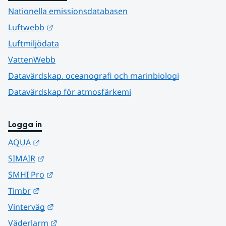
Nationella emissionsdatabasen
Länk till annan webbplats.
Luftwebb
Luftmiljödata
VattenWebb
Datavärdskap, oceanografi och marinbiologi
Datavärdskap för atmosfärkemi
Logga in
Länk till annan webbplats.
AQUA
Länk till annan webbplats.
SIMAIR
Länk till annan webbplats.
SMHI Pro
Länk till annan webbplats.
Timbr
Länk till annan webbplats.
Vinterväg
Länk till annan webbplats.
Väderlarm