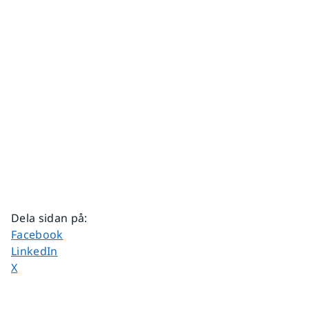
Dela sidan på
:
Dela sidan på
Facebook
Dela sidan på
LinkedIn
Dela sidan på
X