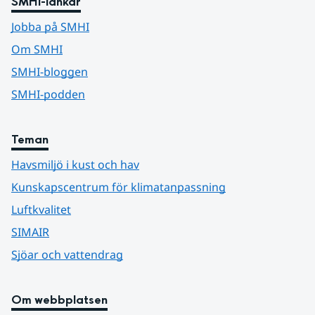
SMHI-länkar
Jobba på SMHI
Om SMHI
SMHI-bloggen
SMHI-podden
Teman
Havsmiljö i kust och hav
Kunskapscentrum för klimatanpassning
Luftkvalitet
SIMAIR
Sjöar och vattendrag
Om webbplatsen