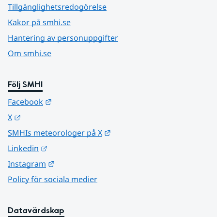
Tillgänglighetsredogörelse
Kakor på smhi.se
Hantering av personuppgifter
Om smhi.se
Följ SMHI
Länk till annan webbplats.
Facebook
Länk till annan webbplats.
X
Länk till annan webbplats.
SMHIs meteorologer på X
Länk till annan webbplats.
Linkedin
Länk till annan webbplats.
Instagram
Policy för sociala medier
Datavärdskap