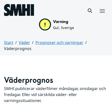
Hoppa till sidans innehåll
Meny
Varning
Gul, Sverige
Start
Väder
Prognoser och varningar
Väderprognos
Huvudinnehåll
Väderprognos
SMHI publicerar väderfilmer måndagar, onsdagar och 
fredagar. Eller vid särskilda väder- eller 
varningssituationer.