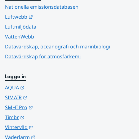
Nationella emissionsdatabasen
Länk till annan webbplats.
Luftwebb
Luftmiljödata
VattenWebb
Datavärdskap, oceanografi och marinbiologi
Datavärdskap för atmosfärkemi
Logga in
Länk till annan webbplats.
AQUA
Länk till annan webbplats.
SIMAIR
Länk till annan webbplats.
SMHI Pro
Länk till annan webbplats.
Timbr
Länk till annan webbplats.
Vinterväg
Länk till annan webbplats.
Väderlarm