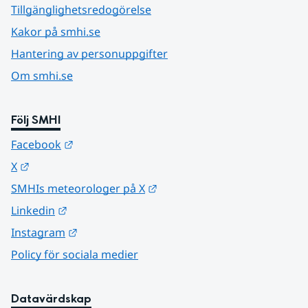
Tillgänglighetsredogörelse
Kakor på smhi.se
Hantering av personuppgifter
Om smhi.se
Följ SMHI
Länk till annan webbplats.
Facebook
Länk till annan webbplats.
X
Länk till annan webbplats.
SMHIs meteorologer på X
Länk till annan webbplats.
Linkedin
Länk till annan webbplats.
Instagram
Policy för sociala medier
Datavärdskap