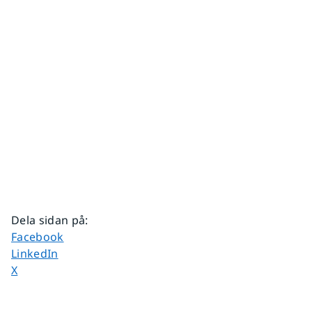
Dela sidan på
:
Dela sidan på
Facebook
Dela sidan på
LinkedIn
Dela sidan på
X