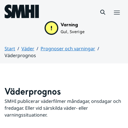
Hoppa till sidans innehåll
Meny
Varning
Gul, Sverige
Start
Väder
Prognoser och varningar
Väderprognos
Huvudinnehåll
Väderprognos
SMHI publicerar väderfilmer måndagar, onsdagar och 
fredagar. Eller vid särskilda väder- eller 
varningssituationer.