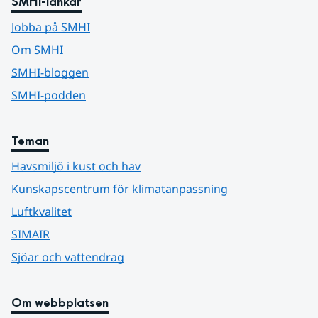
SMHI-länkar
Jobba på SMHI
Om SMHI
SMHI-bloggen
SMHI-podden
Teman
Havsmiljö i kust och hav
Kunskapscentrum för klimatanpassning
Luftkvalitet
SIMAIR
Sjöar och vattendrag
Om webbplatsen