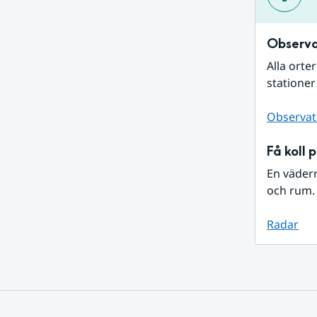
Observa
Alla orte
stationer
Observat
Få koll 
En väder
och rum. 
Radar