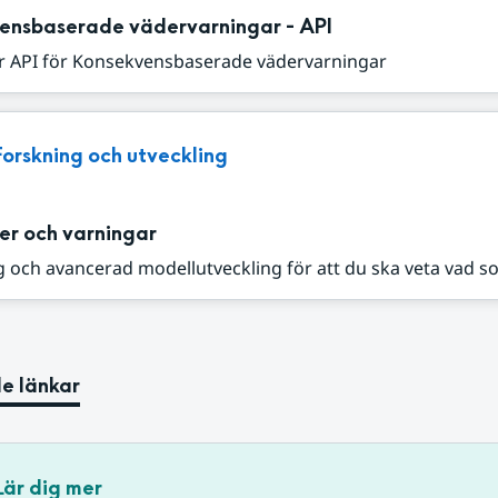
ensbaserade vädervarningar - API
r API för Konsekvensbaserade vädervarningar
Forskning och utveckling
er och varningar
 och avancerad modellutveckling för att du ska veta vad s
e länkar
Lär dig mer