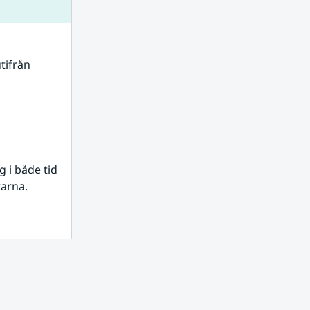
tifrån 
i både tid 
rarna.