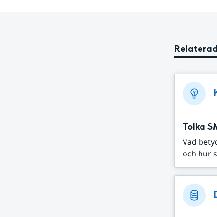
Relaterad
Tolka S
Vad bety
och hur s