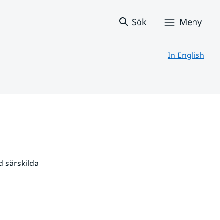
Sök
Meny
In English
 särskilda 