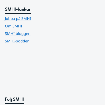
SMHI-länkar
Jobba på SMHI
Om SMHI
SMHI-bloggen
SMHI-podden
Följ SMHI