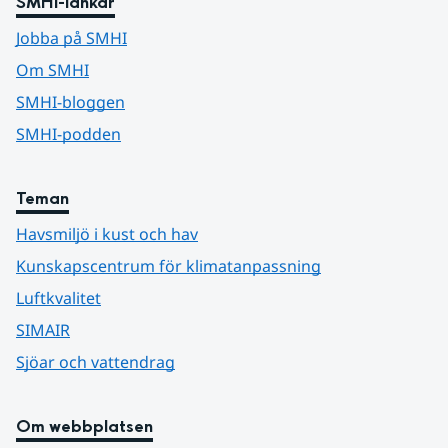
SMHI-länkar
Jobba på SMHI
Om SMHI
SMHI-bloggen
SMHI-podden
Teman
Havsmiljö i kust och hav
Kunskapscentrum för klimatanpassning
Luftkvalitet
SIMAIR
Sjöar och vattendrag
Om webbplatsen