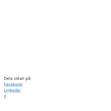
Dela sidan på
:
Dela sidan på
Facebook
Dela sidan på
LinkedIn
Dela sidan på
X