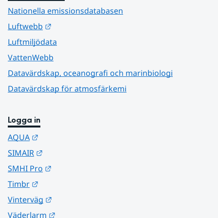
Nationella emissionsdatabasen
Länk till annan webbplats.
Luftwebb
Luftmiljödata
VattenWebb
Datavärdskap, oceanografi och marinbiologi
Datavärdskap för atmosfärkemi
Logga in
Länk till annan webbplats.
AQUA
Länk till annan webbplats.
SIMAIR
Länk till annan webbplats.
SMHI Pro
Länk till annan webbplats.
Timbr
Länk till annan webbplats.
Vinterväg
Länk till annan webbplats.
Väderlarm