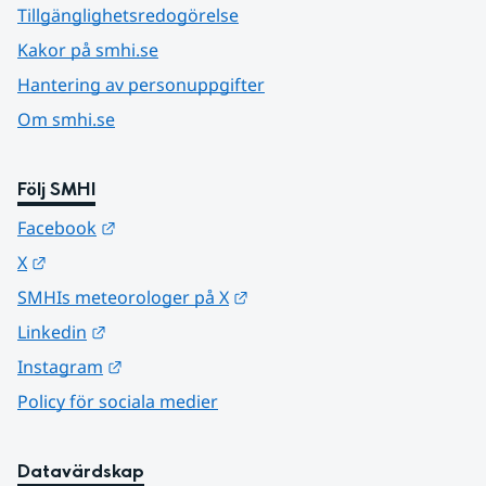
Tillgänglighetsredogörelse
Kakor på smhi.se
Hantering av personuppgifter
Om smhi.se
Följ SMHI
Länk till annan webbplats.
Facebook
Länk till annan webbplats.
X
Länk till annan webbplats.
SMHIs meteorologer på X
Länk till annan webbplats.
Linkedin
Länk till annan webbplats.
Instagram
Policy för sociala medier
Datavärdskap