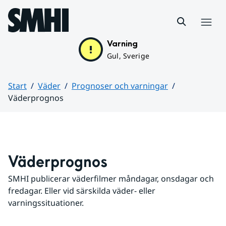
Hoppa till sidans innehåll
Meny
Varning
Gul, Sverige
Start
Väder
Prognoser och varningar
Väderprognos
Huvudinnehåll
Väderprognos
SMHI publicerar väderfilmer måndagar, onsdagar och 
fredagar. Eller vid särskilda väder- eller 
varningssituationer.