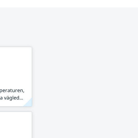
peraturen,
 vägled...