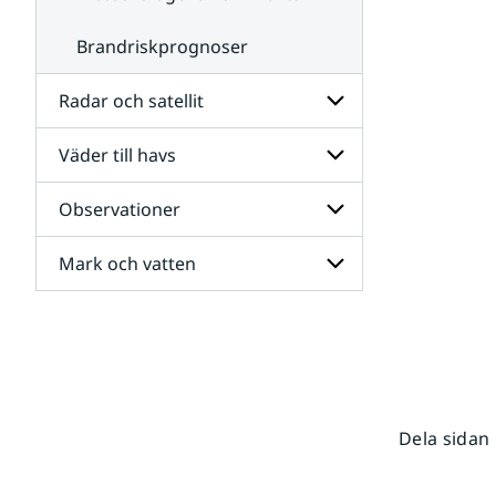
Brandriskprognoser
Radar och satellit
Väder till havs
Undersidor
för
Radar
Observationer
Undersidor
och
för
satellit
Väder
Mark och vatten
Undersidor
till
för
havs
Observationer
Undersidor
för
Mark
och
vatten
Dela sidan