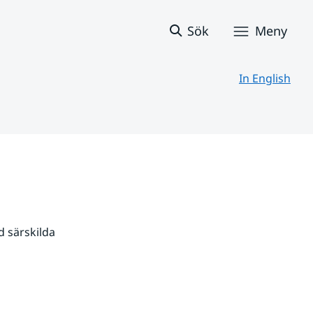
Sök
Meny
In English
 särskilda 