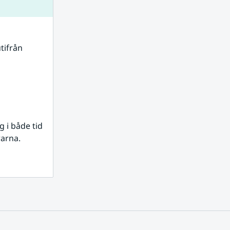
tifrån 
i både tid 
rarna.