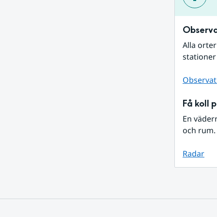
Observa
Alla orte
stationer
Observat
Få koll 
En väder
och rum. 
Radar