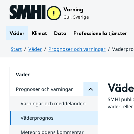
Hoppa till sidans innehåll
Varning
Gul, Sverige
Väder
Klimat
Data
Professionella tjänster
Start
Väder
Prognoser och varningar
Väderpr
varningar
och
Huvudinnehåll
Prognoser
för
Undersidor
Väder
Väde
Prognoser och varningar
SMHI public
Varningar och meddelanden
väder- eller
Väderprognos
Meteorologens kommentar