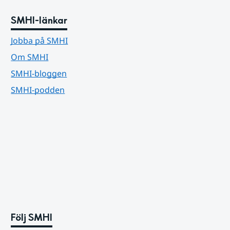
SMHI-länkar
Jobba på SMHI
Om SMHI
SMHI-bloggen
SMHI-podden
Följ SMHI