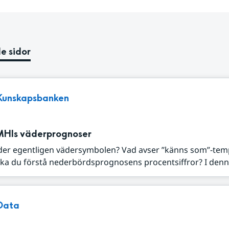
e sidor
Kunskapsbanken
MHIs väderprognoser
der egentligen vädersymbolen? Vad avser ”känns som”-tem
ka du förstå nederbördsprognosens procentsiffror? I denna
Data