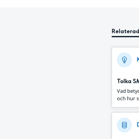
Relaterad
Tolka S
Vad bety
och hur s