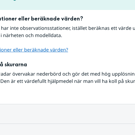
tioner eller beräknade värden?
r har inte observationsstationer, istället beräknas ett värde u
 i närheten och modelldata.
ioner eller beräknade värden?
på skurarna
radar övervakar nederbörd och gör det med hög upplösning 
Den är ett värdefullt hjälpmedel när man vill ha koll på sku