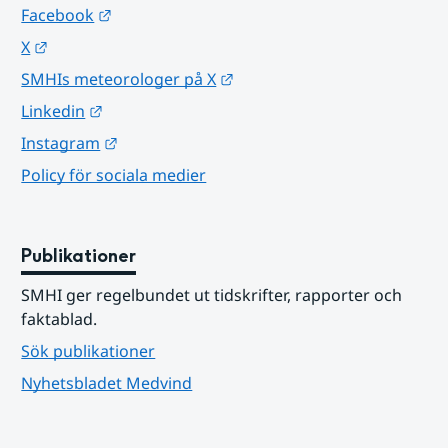
Länk till annan webbplats.
Facebook
Länk till annan webbplats.
X
Länk till annan webbplats.
SMHIs meteorologer på X
Länk till annan webbplats.
Linkedin
Länk till annan webbplats.
Instagram
Policy för sociala medier
Publikationer
SMHI ger regelbundet ut tidskrifter, rapporter och 
faktablad.
Sök publikationer
Nyhetsbladet Medvind