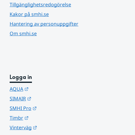
Tillgänglighetsredogörelse
Kakor på smhi.se
Hantering av personuppgifter
Om smhi.se
Logga in
Länk till annan webbplats.
AQUA
Länk till annan webbplats.
SIMAIR
Länk till annan webbplats.
SMHI Pro
Länk till annan webbplats.
Timbr
Länk till annan webbplats.
Vinterväg