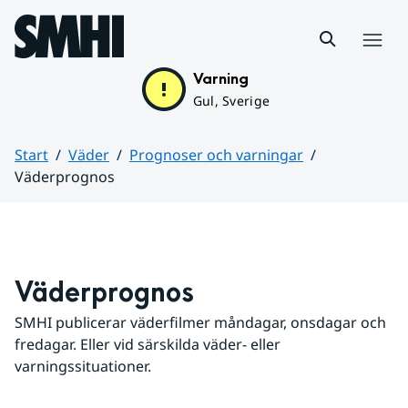
Hoppa till sidans innehåll
Meny
Varning
Gul, Sverige
Start
Väder
Prognoser och varningar
Väderprognos
Huvudinnehåll
Väderprognos
SMHI publicerar väderfilmer måndagar, onsdagar och 
fredagar. Eller vid särskilda väder- eller 
varningssituationer.