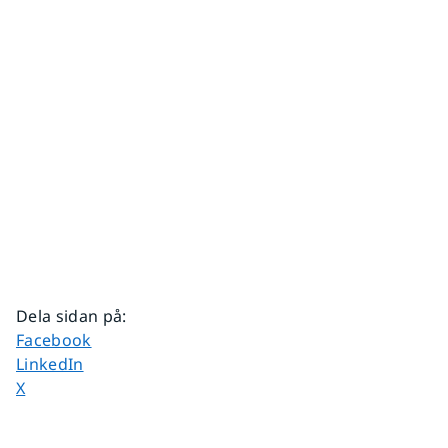
Dela sidan på
:
Dela sidan på
Facebook
Dela sidan på
LinkedIn
Dela sidan på
X