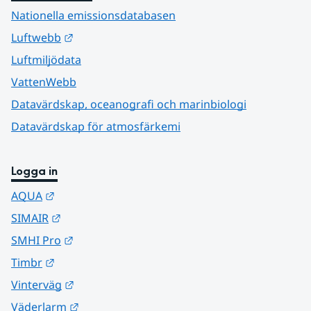
Nationella emissionsdatabasen
Länk till annan webbplats.
Luftwebb
Luftmiljödata
VattenWebb
Datavärdskap, oceanografi och marinbiologi
Datavärdskap för atmosfärkemi
Logga in
Länk till annan webbplats.
AQUA
Länk till annan webbplats.
SIMAIR
Länk till annan webbplats.
SMHI Pro
Länk till annan webbplats.
Timbr
Länk till annan webbplats.
Vinterväg
Länk till annan webbplats.
Väderlarm