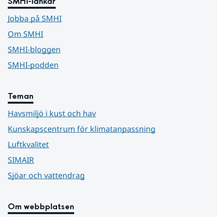
SMHI-länkar
Jobba på SMHI
Om SMHI
SMHI-bloggen
SMHI-podden
Teman
Havsmiljö i kust och hav
Kunskapscentrum för klimatanpassning
Luftkvalitet
SIMAIR
Sjöar och vattendrag
Om webbplatsen