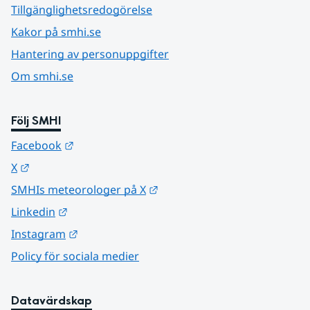
Tillgänglighetsredogörelse
Kakor på smhi.se
Hantering av personuppgifter
Om smhi.se
Följ SMHI
Länk till annan webbplats.
Facebook
Länk till annan webbplats.
X
Länk till annan webbplats.
SMHIs meteorologer på X
Länk till annan webbplats.
Linkedin
Länk till annan webbplats.
Instagram
Policy för sociala medier
Datavärdskap