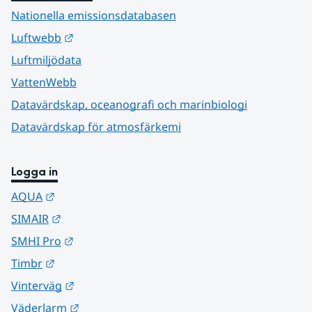
Nationella emissionsdatabasen
Länk till annan webbplats.
Luftwebb
Luftmiljödata
VattenWebb
Datavärdskap, oceanografi och marinbiologi
Datavärdskap för atmosfärkemi
Logga in
Länk till annan webbplats.
AQUA
Länk till annan webbplats.
SIMAIR
Länk till annan webbplats.
SMHI Pro
Länk till annan webbplats.
Timbr
Länk till annan webbplats.
Vinterväg
Länk till annan webbplats.
Väderlarm