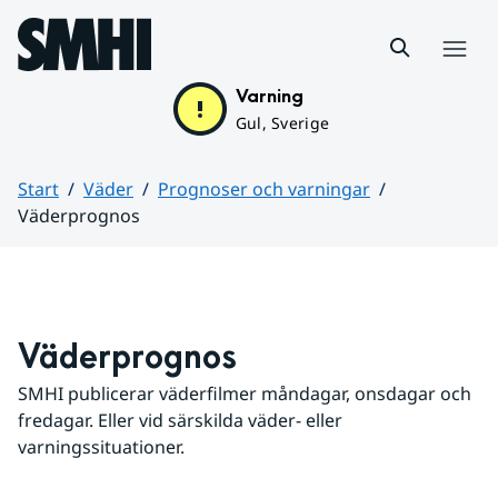
Hoppa till sidans innehåll
Meny
Varning
Gul, Sverige
Start
Väder
Prognoser och varningar
Väderprognos
Huvudinnehåll
Väderprognos
SMHI publicerar väderfilmer måndagar, onsdagar och 
fredagar. Eller vid särskilda väder- eller 
varningssituationer.