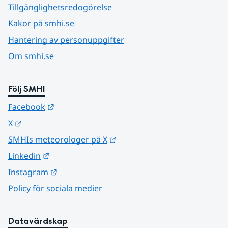
Tillgänglighetsredogörelse
Kakor på smhi.se
Hantering av personuppgifter
Om smhi.se
Följ SMHI
Länk till annan webbplats.
Facebook
Länk till annan webbplats.
X
Länk till annan webbplats.
SMHIs meteorologer på X
Länk till annan webbplats.
Linkedin
Länk till annan webbplats.
Instagram
Policy för sociala medier
Datavärdskap