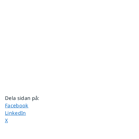
Dela sidan på
:
Dela sidan på
Facebook
Dela sidan på
LinkedIn
Dela sidan på
X