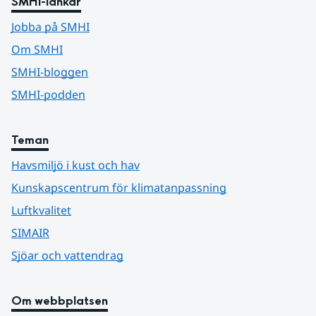
SMHI-länkar
Jobba på SMHI
Om SMHI
SMHI-bloggen
SMHI-podden
Teman
Havsmiljö i kust och hav
Kunskapscentrum för klimatanpassning
Luftkvalitet
SIMAIR
Sjöar och vattendrag
Om webbplatsen