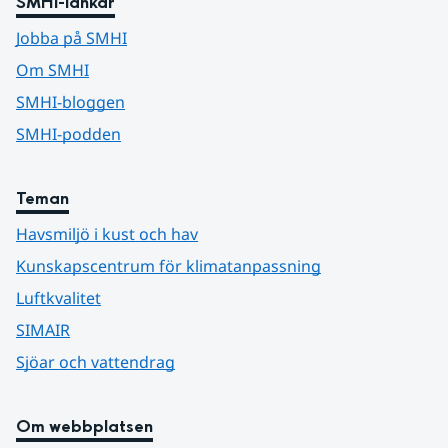
SMHI-länkar
Jobba på SMHI
Om SMHI
SMHI-bloggen
SMHI-podden
Teman
Havsmiljö i kust och hav
Kunskapscentrum för klimatanpassning
Luftkvalitet
SIMAIR
Sjöar och vattendrag
Om webbplatsen