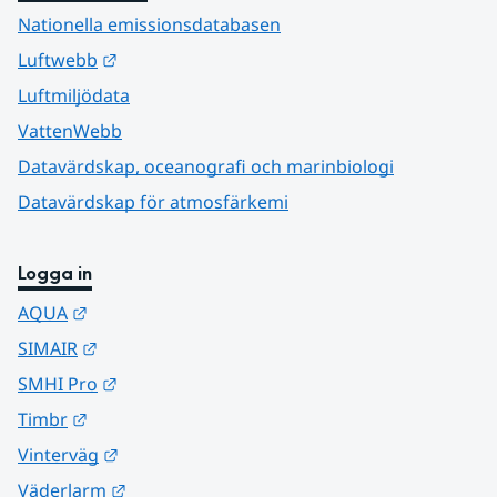
Nationella emissionsdatabasen
Länk till annan webbplats.
Luftwebb
Luftmiljödata
VattenWebb
Datavärdskap, oceanografi och marinbiologi
Datavärdskap för atmosfärkemi
Logga in
Länk till annan webbplats.
AQUA
Länk till annan webbplats.
SIMAIR
Länk till annan webbplats.
SMHI Pro
Länk till annan webbplats.
Timbr
Länk till annan webbplats.
Vinterväg
Länk till annan webbplats.
Väderlarm