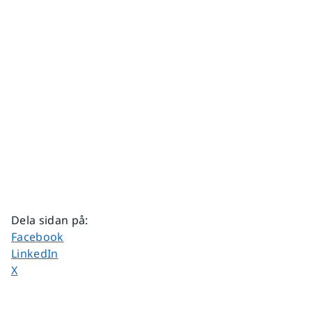
Dela sidan på
:
Dela sidan på
Facebook
Dela sidan på
LinkedIn
Dela sidan på
X