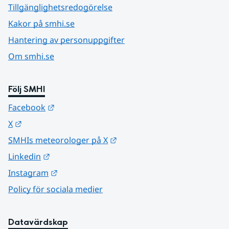
Tillgänglighetsredogörelse
Kakor på smhi.se
Hantering av personuppgifter
Om smhi.se
Följ SMHI
Länk till annan webbplats.
Facebook
Länk till annan webbplats.
X
Länk till annan webbplats.
SMHIs meteorologer på X
Länk till annan webbplats.
Linkedin
Länk till annan webbplats.
Instagram
Policy för sociala medier
Datavärdskap