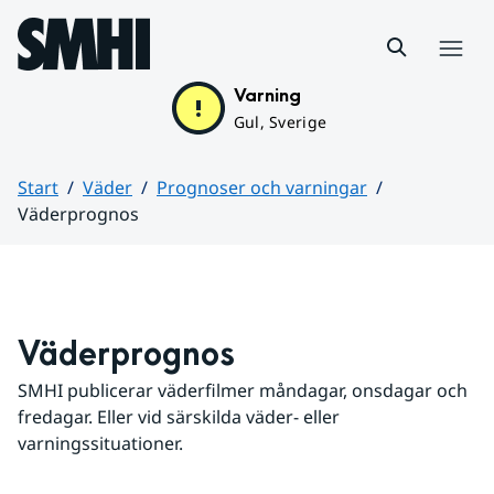
Hoppa till sidans innehåll
Meny
Varning
Gul, Sverige
Start
Väder
Prognoser och varningar
Väderprognos
Huvudinnehåll
Väderprognos
SMHI publicerar väderfilmer måndagar, onsdagar och 
fredagar. Eller vid särskilda väder- eller 
varningssituationer.