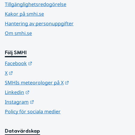
Tillgänglighetsredogörelse
Kakor på smhi.se
Hantering av personuppgifter
Om smhi.se
Följ SMHI
Länk till annan webbplats.
Facebook
Länk till annan webbplats.
X
Länk till annan webbplats.
SMHIs meteorologer på X
Länk till annan webbplats.
Linkedin
Länk till annan webbplats.
Instagram
Policy för sociala medier
Datavärdskap