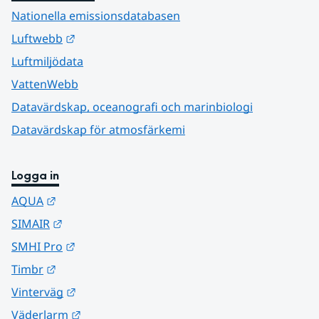
Nationella emissionsdatabasen
Länk till annan webbplats.
Luftwebb
Luftmiljödata
VattenWebb
Datavärdskap, oceanografi och marinbiologi
Datavärdskap för atmosfärkemi
Logga in
Länk till annan webbplats.
AQUA
Länk till annan webbplats.
SIMAIR
Länk till annan webbplats.
SMHI Pro
Länk till annan webbplats.
Timbr
Länk till annan webbplats.
Vinterväg
Länk till annan webbplats.
Väderlarm