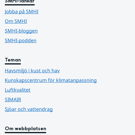
SMHI-länkar
Jobba på SMHI
Om SMHI
SMHI-bloggen
SMHI-podden
Teman
Havsmiljö i kust och hav
Kunskapscentrum för klimatanpassning
Luftkvalitet
SIMAIR
Sjöar och vattendrag
Om webbplatsen