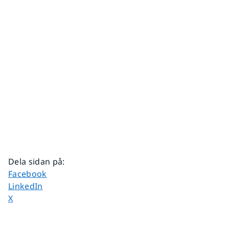
Dela sidan på
:
Dela sidan på
Facebook
Dela sidan på
LinkedIn
Dela sidan på
X