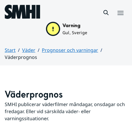
Hoppa till sidans innehåll
Meny
Varning
Gul, Sverige
Start
Väder
Prognoser och varningar
Väderprognos
Huvudinnehåll
Väderprognos
SMHI publicerar väderfilmer måndagar, onsdagar och 
fredagar. Eller vid särskilda väder- eller 
varningssituationer.