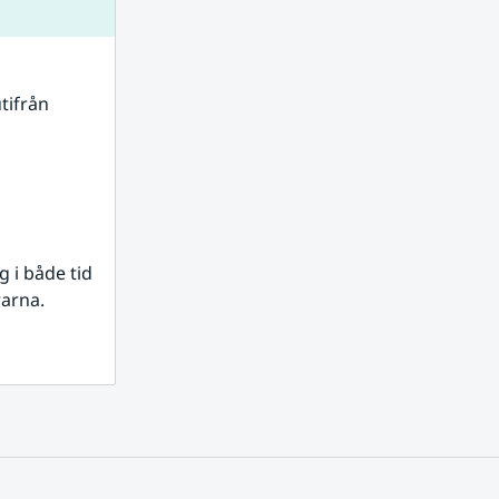
tifrån 
i både tid 
rarna.