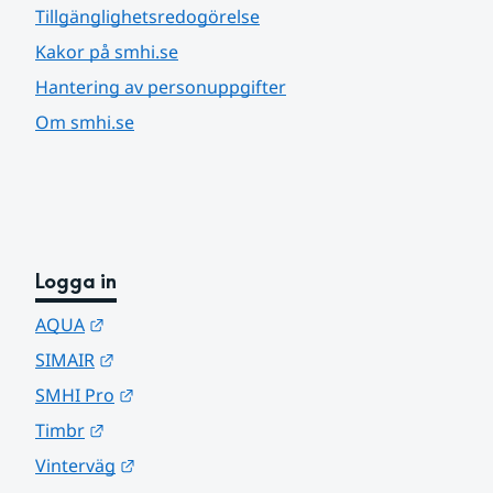
Tillgänglighetsredogörelse
Kakor på smhi.se
Hantering av personuppgifter
Om smhi.se
Logga in
Länk till annan webbplats.
AQUA
Länk till annan webbplats.
SIMAIR
Länk till annan webbplats.
SMHI Pro
Länk till annan webbplats.
Timbr
Länk till annan webbplats.
Vinterväg