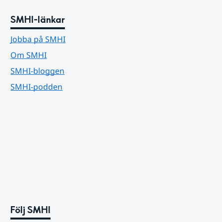
SMHI-länkar
Jobba på SMHI
Om SMHI
SMHI-bloggen
SMHI-podden
Följ SMHI