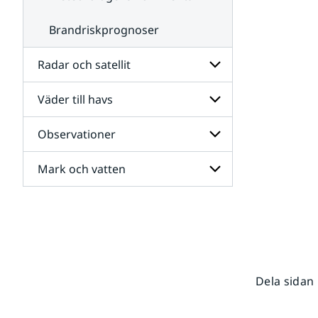
Brandriskprognoser
Radar och satellit
Väder till havs
Undersidor
för
Radar
Observationer
Undersidor
och
för
satellit
Väder
Mark och vatten
Undersidor
till
för
havs
Observationer
Undersidor
för
Mark
och
vatten
Dela sidan