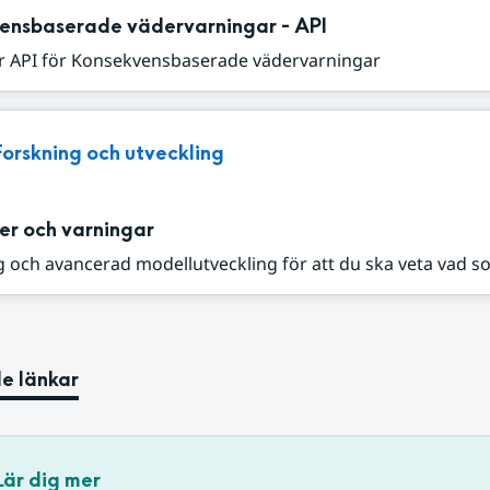
ensbaserade vädervarningar - API
r API för Konsekvensbaserade vädervarningar
Forskning och utveckling
er och varningar
 och avancerad modellutveckling för att du ska veta vad s
e länkar
Lär dig mer