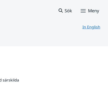
Sök
Meny
In English
 särskilda 