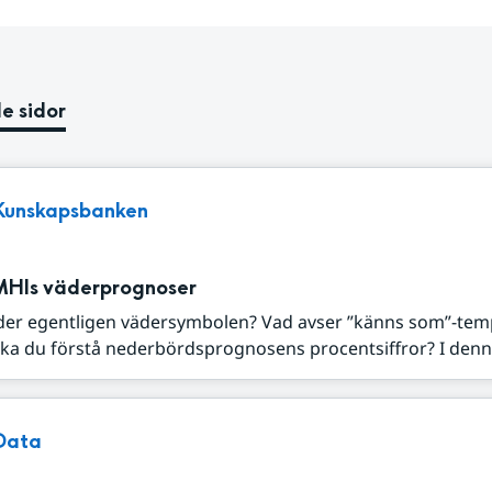
e sidor
Kunskapsbanken
MHIs väderprognoser
der egentligen vädersymbolen? Vad avser ”känns som”-tem
ka du förstå nederbördsprognosens procentsiffror? I denna
Data