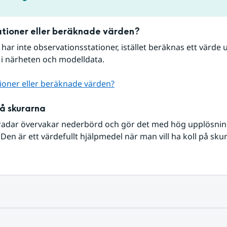
tioner eller beräknade värden?
r har inte observationsstationer, istället beräknas ett värde u
 i närheten och modelldata.
ioner eller beräknade värden?
på skurarna
radar övervakar nederbörd och gör det med hög upplösning 
Den är ett värdefullt hjälpmedel när man vill ha koll på sku