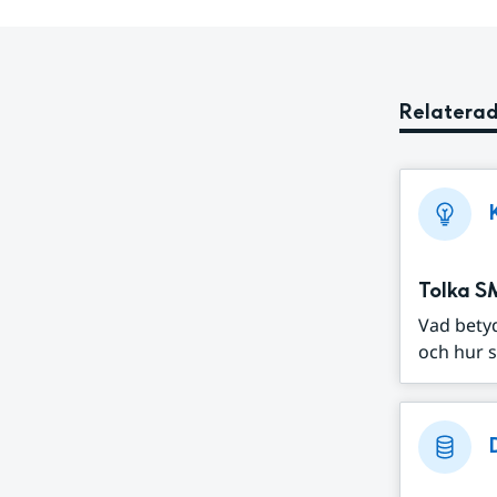
Relaterad
Tolka S
Vad bety
och hur s