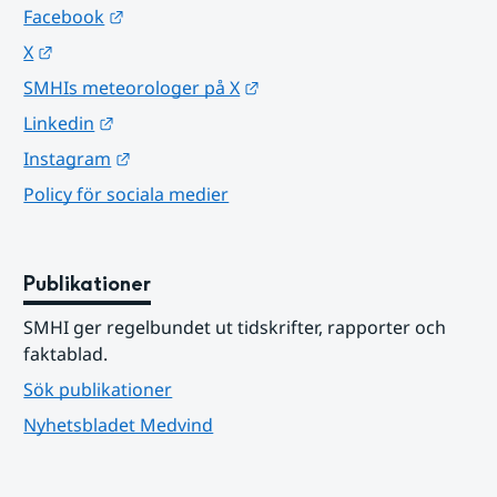
Länk till annan webbplats.
Facebook
Länk till annan webbplats.
X
Länk till annan webbplats.
SMHIs meteorologer på X
Länk till annan webbplats.
Linkedin
Länk till annan webbplats.
Instagram
Policy för sociala medier
Publikationer
SMHI ger regelbundet ut tidskrifter, rapporter och 
faktablad.
Sök publikationer
Nyhetsbladet Medvind