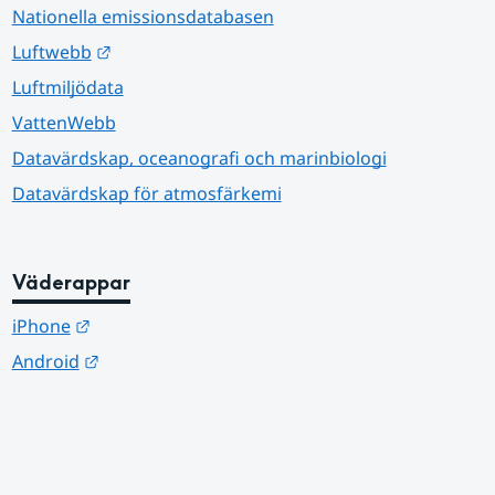
Nationella emissionsdatabasen
Länk till annan webbplats.
Luftwebb
Luftmiljödata
VattenWebb
Datavärdskap, oceanografi och marinbiologi
Datavärdskap för atmosfärkemi
Väderappar
Länk till annan webbplats.
iPhone
Länk till annan webbplats.
Android