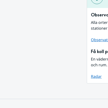
Observa
Alla orte
stationer
Observat
Få koll 
En väder
och rum. 
Radar