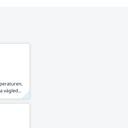
peraturen,
 vägled...