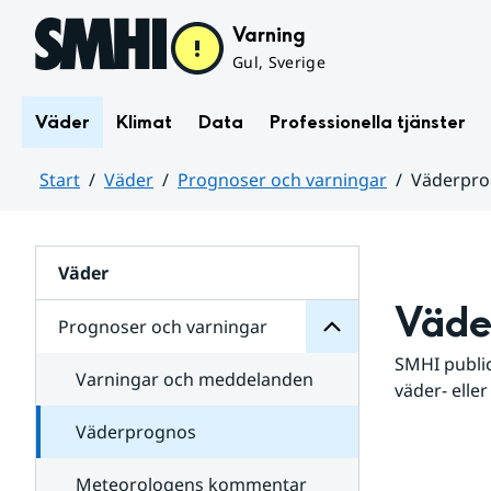
Hoppa till sidans innehåll
Varning
Gul, Sverige
Väder
Klimat
Data
Professionella tjänster
Start
Väder
Prognoser och varningar
Väderpr
varningar
och
Huvudinnehåll
Prognoser
för
Undersidor
Väder
Väde
Prognoser och varningar
SMHI public
Varningar och meddelanden
väder- eller
Väderprognos
Meteorologens kommentar