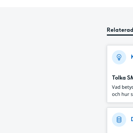
Relaterad
Tolka S
Vad bety
och hur s