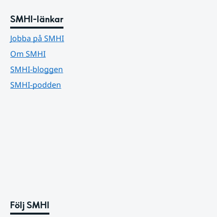
SMHI-länkar
Jobba på SMHI
Om SMHI
SMHI-bloggen
SMHI-podden
Följ SMHI