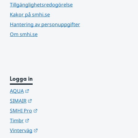
Tillgänglighetsredogörelse
Kakor på smhi.se
Hantering av personuppgifter
Om smhi.se
Logga in
Länk till annan webbplats.
AQUA
Länk till annan webbplats.
SIMAIR
Länk till annan webbplats.
SMHI Pro
Länk till annan webbplats.
Timbr
Länk till annan webbplats.
Vinterväg