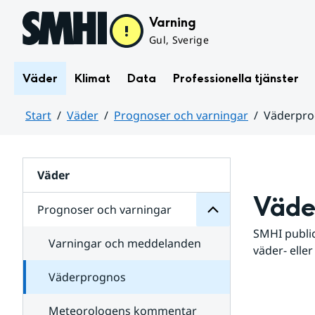
Hoppa till sidans innehåll
Varning
Gul, Sverige
Väder
Klimat
Data
Professionella tjänster
Start
Väder
Prognoser och varningar
Väderpr
varningar
och
Huvudinnehåll
Prognoser
för
Undersidor
Väder
Väde
Prognoser och varningar
SMHI public
Varningar och meddelanden
väder- eller
Väderprognos
Meteorologens kommentar