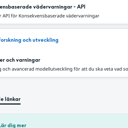
ensbaserade vädervarningar - API
r API för Konsekvensbaserade vädervarningar
Forskning och utveckling
er och varningar
 och avancerad modellutveckling för att du ska veta vad s
e länkar
Lär dig mer