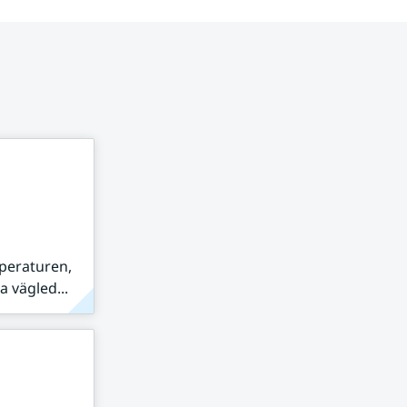
peraturen,
 vägled...