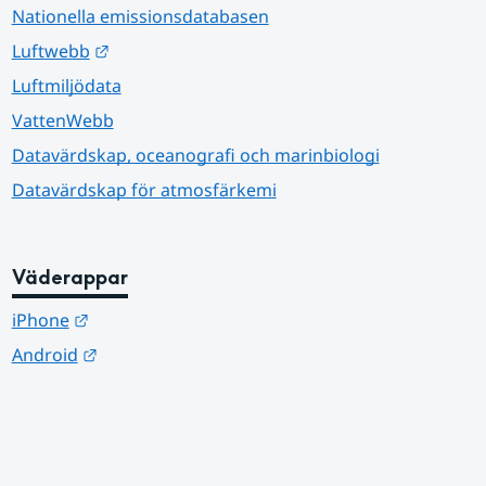
Nationella emissionsdatabasen
Länk till annan webbplats.
Luftwebb
Luftmiljödata
VattenWebb
Datavärdskap, oceanografi och marinbiologi
Datavärdskap för atmosfärkemi
Väderappar
Länk till annan webbplats.
iPhone
Länk till annan webbplats.
Android