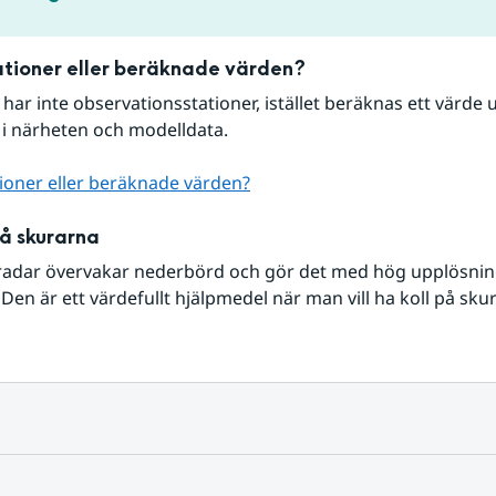
tioner eller beräknade värden?
r har inte observationsstationer, istället beräknas ett värde u
 i närheten och modelldata.
ioner eller beräknade värden?
på skurarna
radar övervakar nederbörd och gör det med hög upplösning 
Den är ett värdefullt hjälpmedel när man vill ha koll på sku