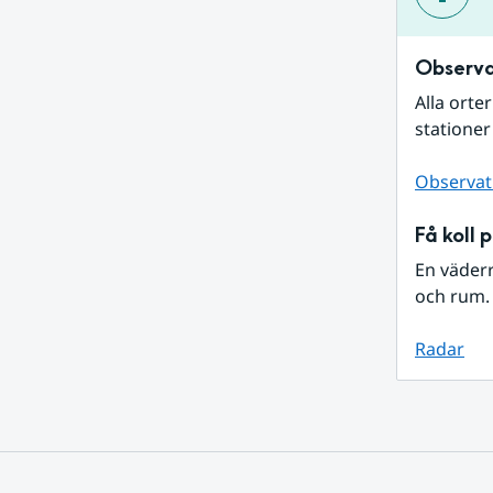
Observa
Alla orte
stationer
Observat
Få koll 
En väder
och rum. 
Radar