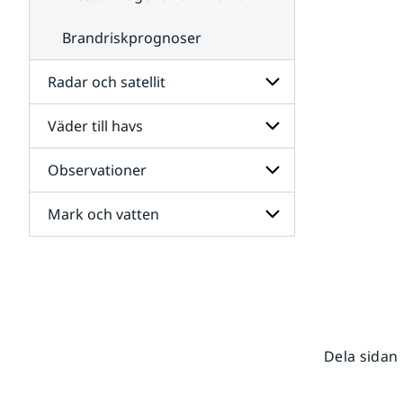
Brandriskprognoser
Radar och satellit
Väder till havs
Undersidor
för
Radar
Observationer
Undersidor
och
för
satellit
Väder
Mark och vatten
Undersidor
till
för
havs
Observationer
Undersidor
för
Mark
och
vatten
Dela sidan