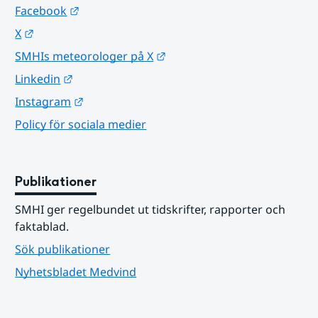
Länk till annan webbplats.
Facebook
Länk till annan webbplats.
X
Länk till annan webbplats.
SMHIs meteorologer på X
Länk till annan webbplats.
Linkedin
Länk till annan webbplats.
Instagram
Policy för sociala medier
Publikationer
SMHI ger regelbundet ut tidskrifter, rapporter och 
faktablad.
Sök publikationer
Nyhetsbladet Medvind