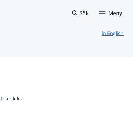
Sök
Meny
In English
 särskilda 