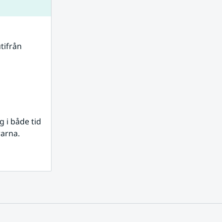
tifrån 
i både tid 
rarna.