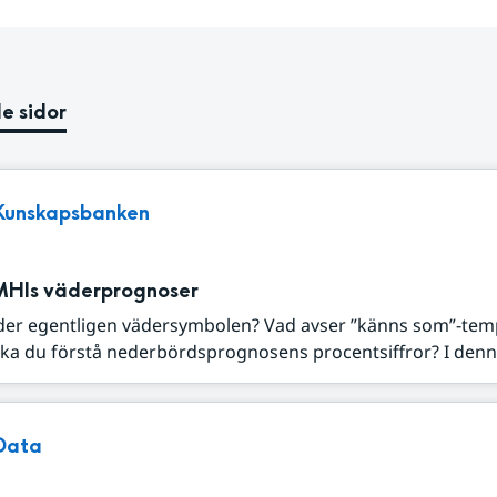
e sidor
Kunskapsbanken
MHIs väderprognoser
der egentligen vädersymbolen? Vad avser ”känns som”-tem
ka du förstå nederbördsprognosens procentsiffror? I denna
Data