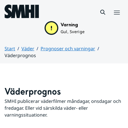
Hoppa till sidans innehåll
Meny
Varning
Gul, Sverige
Start
Väder
Prognoser och varningar
Väderprognos
Huvudinnehåll
Väderprognos
SMHI publicerar väderfilmer måndagar, onsdagar och 
fredagar. Eller vid särskilda väder- eller 
varningssituationer.