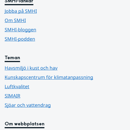
SMHI-länkar
Jobba på SMHI
Om SMHI
SMHI-bloggen
SMHI-podden
Teman
Havsmiljö i kust och hav
Kunskapscentrum för klimatanpassning
Luftkvalitet
SIMAIR
Sjöar och vattendrag
Om webbplatsen