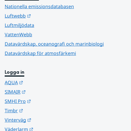
Nationella emissionsdatabasen
Länk till annan webbplats.
Luftwebb
Luftmiljödata
VattenWebb
Datavärdskap, oceanografi och marinbiologi
Datavärdskap för atmosfärkemi
Logga in
Länk till annan webbplats.
AQUA
Länk till annan webbplats.
SIMAIR
Länk till annan webbplats.
SMHI Pro
Länk till annan webbplats.
Timbr
Länk till annan webbplats.
Vinterväg
Länk till annan webbplats.
Väderlarm