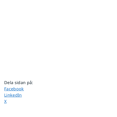
Dela sidan på
:
Dela sidan på
Facebook
Dela sidan på
LinkedIn
Dela sidan på
X