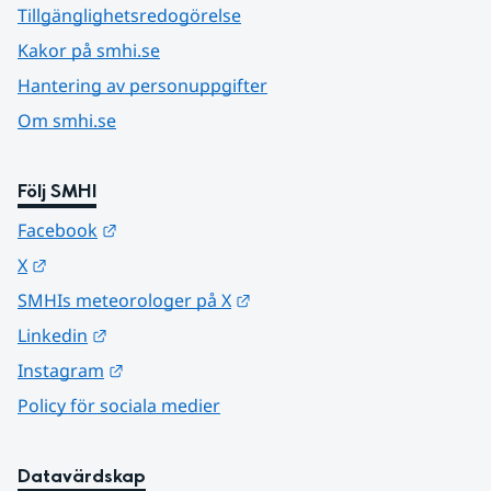
Tillgänglighetsredogörelse
Kakor på smhi.se
Hantering av personuppgifter
Om smhi.se
Följ SMHI
Länk till annan webbplats.
Facebook
Länk till annan webbplats.
X
Länk till annan webbplats.
SMHIs meteorologer på X
Länk till annan webbplats.
Linkedin
Länk till annan webbplats.
Instagram
Policy för sociala medier
Datavärdskap