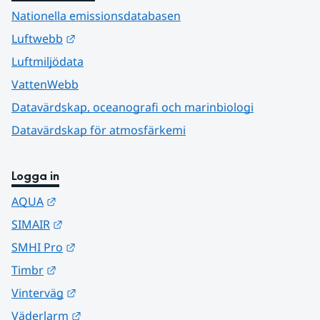
Nationella emissionsdatabasen
Länk till annan webbplats.
Luftwebb
Luftmiljödata
VattenWebb
Datavärdskap, oceanografi och marinbiologi
Datavärdskap för atmosfärkemi
Logga in
Länk till annan webbplats.
AQUA
Länk till annan webbplats.
SIMAIR
Länk till annan webbplats.
SMHI Pro
Länk till annan webbplats.
Timbr
Länk till annan webbplats.
Vinterväg
Länk till annan webbplats.
Väderlarm