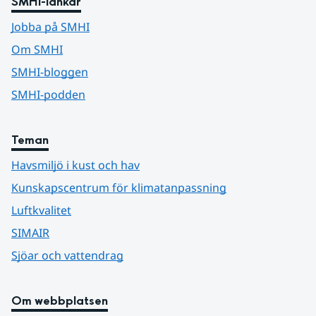
SMHI-länkar
Jobba på SMHI
Om SMHI
SMHI-bloggen
SMHI-podden
Teman
Havsmiljö i kust och hav
Kunskapscentrum för klimatanpassning
Luftkvalitet
SIMAIR
Sjöar och vattendrag
Om webbplatsen