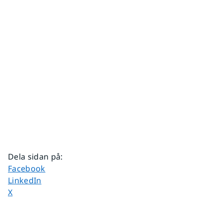
Dela sidan på
:
Dela sidan på
Facebook
Dela sidan på
LinkedIn
Dela sidan på
X