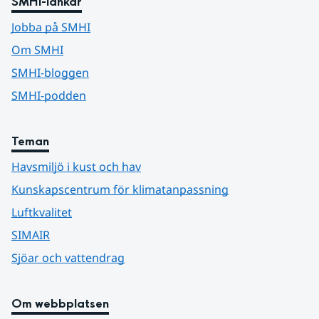
SMHI-länkar
Jobba på SMHI
Om SMHI
SMHI-bloggen
SMHI-podden
Teman
Havsmiljö i kust och hav
Kunskapscentrum för klimatanpassning
Luftkvalitet
SIMAIR
Sjöar och vattendrag
Om webbplatsen