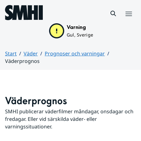
Hoppa till sidans innehåll
Meny
Varning
Gul, Sverige
Start
Väder
Prognoser och varningar
Väderprognos
Huvudinnehåll
Väderprognos
SMHI publicerar väderfilmer måndagar, onsdagar och 
fredagar. Eller vid särskilda väder- eller 
varningssituationer.