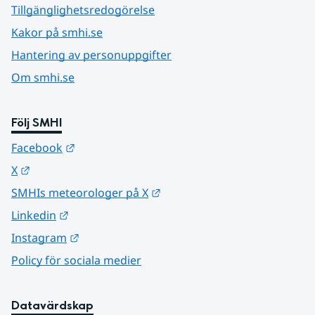
Tillgänglighetsredogörelse
Kakor på smhi.se
Hantering av personuppgifter
Om smhi.se
Följ SMHI
Länk till annan webbplats.
Facebook
Länk till annan webbplats.
X
Länk till annan webbplats.
SMHIs meteorologer på X
Länk till annan webbplats.
Linkedin
Länk till annan webbplats.
Instagram
Policy för sociala medier
Datavärdskap