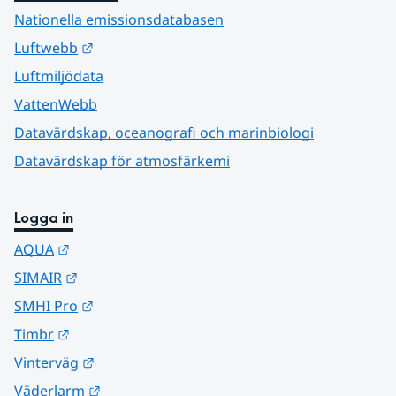
Nationella emissionsdatabasen
Länk till annan webbplats.
Luftwebb
Luftmiljödata
VattenWebb
Datavärdskap, oceanografi och marinbiologi
Datavärdskap för atmosfärkemi
Logga in
Länk till annan webbplats.
AQUA
Länk till annan webbplats.
SIMAIR
Länk till annan webbplats.
SMHI Pro
Länk till annan webbplats.
Timbr
Länk till annan webbplats.
Vinterväg
Länk till annan webbplats.
Väderlarm