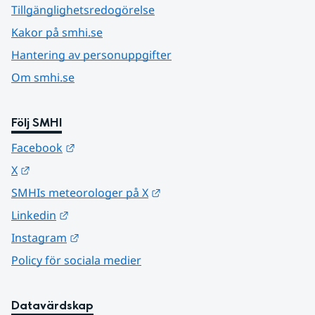
Tillgänglighetsredogörelse
Kakor på smhi.se
Hantering av personuppgifter
Om smhi.se
Följ SMHI
Länk till annan webbplats.
Facebook
Länk till annan webbplats.
X
Länk till annan webbplats.
SMHIs meteorologer på X
Länk till annan webbplats.
Linkedin
Länk till annan webbplats.
Instagram
Policy för sociala medier
Datavärdskap