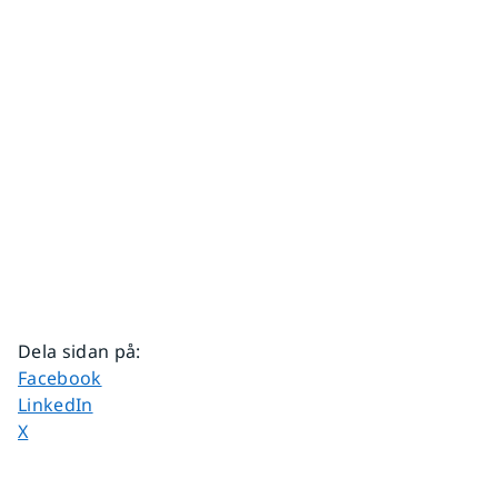
Dela sidan på
:
Dela sidan på
Facebook
Dela sidan på
LinkedIn
Dela sidan på
X