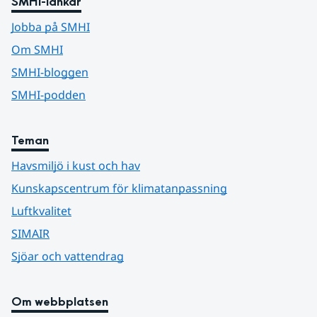
SMHI-länkar
Jobba på SMHI
Om SMHI
SMHI-bloggen
SMHI-podden
Teman
Havsmiljö i kust och hav
Kunskapscentrum för klimatanpassning
Luftkvalitet
SIMAIR
Sjöar och vattendrag
Om webbplatsen