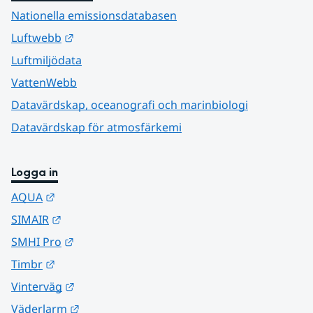
Nationella emissionsdatabasen
Länk till annan webbplats.
Luftwebb
Luftmiljödata
VattenWebb
Datavärdskap, oceanografi och marinbiologi
Datavärdskap för atmosfärkemi
Logga in
Länk till annan webbplats.
AQUA
Länk till annan webbplats.
SIMAIR
Länk till annan webbplats.
SMHI Pro
Länk till annan webbplats.
Timbr
Länk till annan webbplats.
Vinterväg
Länk till annan webbplats.
Väderlarm