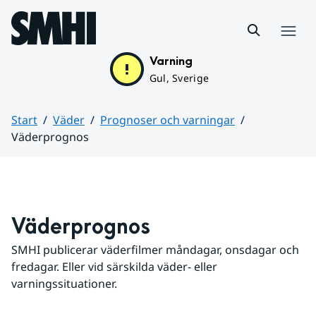
Hoppa till sidans innehåll
Meny
Varning
Gul, Sverige
Start
Väder
Prognoser och varningar
Väderprognos
Huvudinnehåll
Väderprognos
SMHI publicerar väderfilmer måndagar, onsdagar och 
fredagar. Eller vid särskilda väder- eller 
varningssituationer.