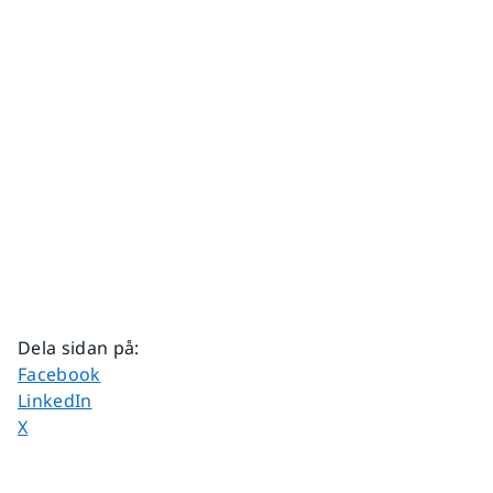
Dela sidan på
:
Dela sidan på
Facebook
Dela sidan på
LinkedIn
Dela sidan på
X