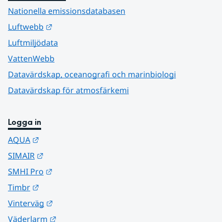
Nationella emissionsdatabasen
Länk till annan webbplats.
Luftwebb
Luftmiljödata
VattenWebb
Datavärdskap, oceanografi och marinbiologi
Datavärdskap för atmosfärkemi
Logga in
Länk till annan webbplats.
AQUA
Länk till annan webbplats.
SIMAIR
Länk till annan webbplats.
SMHI Pro
Länk till annan webbplats.
Timbr
Länk till annan webbplats.
Vinterväg
Länk till annan webbplats.
Väderlarm