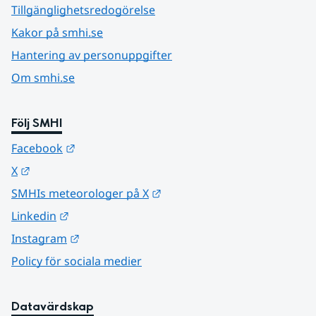
Tillgänglighetsredogörelse
Kakor på smhi.se
Hantering av personuppgifter
Om smhi.se
Följ SMHI
Länk till annan webbplats.
Facebook
Länk till annan webbplats.
X
Länk till annan webbplats.
SMHIs meteorologer på X
Länk till annan webbplats.
Linkedin
Länk till annan webbplats.
Instagram
Policy för sociala medier
Datavärdskap