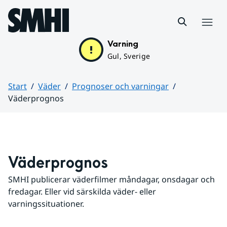
Hoppa till sidans innehåll
Meny
Varning
Gul, Sverige
Start
Väder
Prognoser och varningar
Väderprognos
Huvudinnehåll
Väderprognos
SMHI publicerar väderfilmer måndagar, onsdagar och 
fredagar. Eller vid särskilda väder- eller 
varningssituationer.