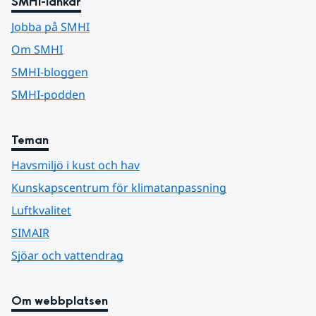
SMHI-länkar
Jobba på SMHI
Om SMHI
SMHI-bloggen
SMHI-podden
Teman
Havsmiljö i kust och hav
Kunskapscentrum för klimatanpassning
Luftkvalitet
SIMAIR
Sjöar och vattendrag
Om webbplatsen