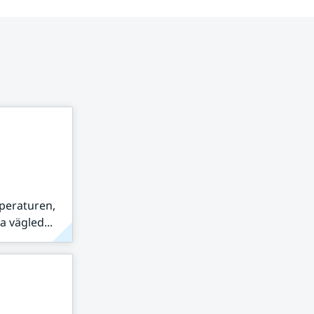
peraturen,
 vägled...