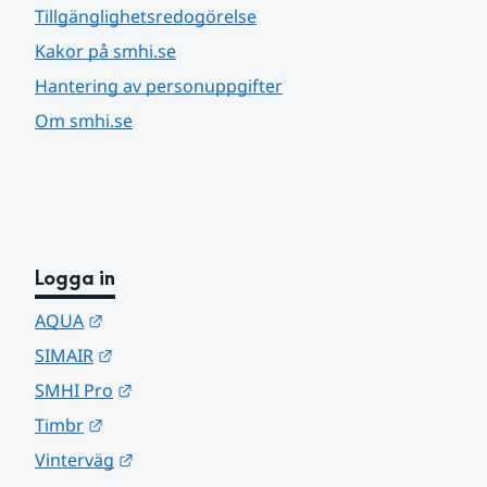
Tillgänglighetsredogörelse
Kakor på smhi.se
Hantering av personuppgifter
Om smhi.se
Logga in
Länk till annan webbplats.
AQUA
Länk till annan webbplats.
SIMAIR
Länk till annan webbplats.
SMHI Pro
Länk till annan webbplats.
Timbr
Länk till annan webbplats.
Vinterväg