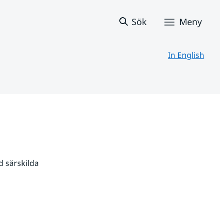
Sök
Meny
In English
 särskilda 