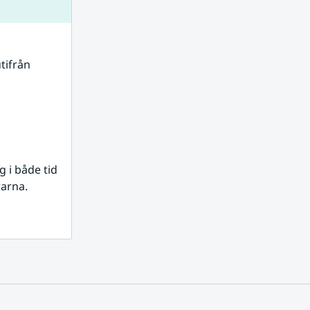
tifrån 
i både tid 
rarna.