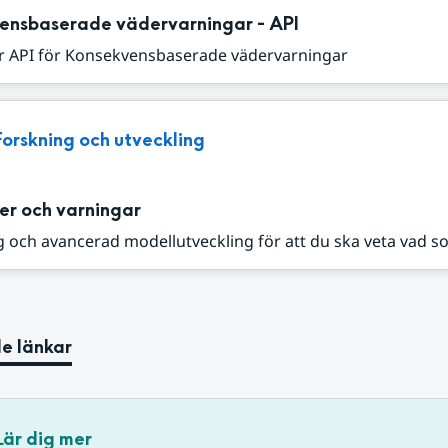
ensbaserade vädervarningar - API
r API för Konsekvensbaserade vädervarningar
Forskning och utveckling
er och varningar
 och avancerad modellutveckling för att du ska veta vad s
e länkar
Lär dig mer