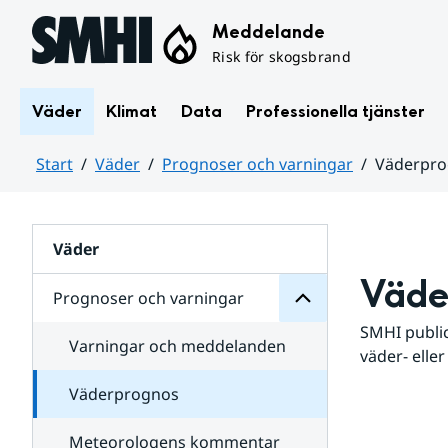
Hoppa till sidans innehåll
Meddelande
Risk för skogsbrand
Väder
Klimat
Data
Professionella tjänster
Start
Väder
Prognoser och varningar
Väderpr
varningar
och
Huvudinnehåll
Prognoser
för
Undersidor
Väder
Väde
Prognoser och varningar
SMHI public
Varningar och meddelanden
väder- eller
Väderprognos
Meteorologens kommentar