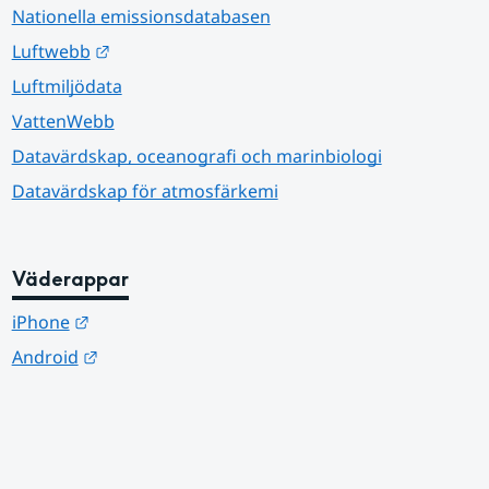
Nationella emissionsdatabasen
Länk till annan webbplats.
Luftwebb
Luftmiljödata
VattenWebb
Datavärdskap, oceanografi och marinbiologi
Datavärdskap för atmosfärkemi
Väderappar
Länk till annan webbplats.
iPhone
Länk till annan webbplats.
Android