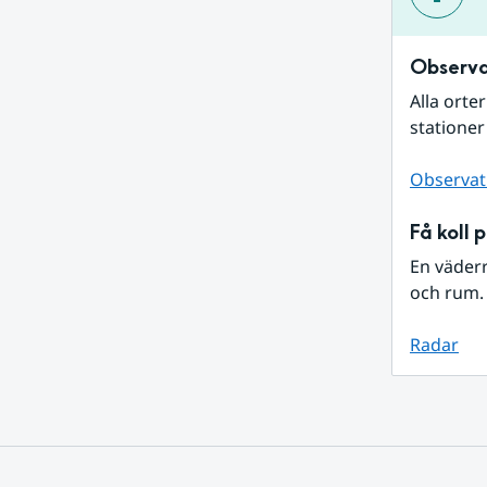
Observa
Alla orte
stationer
Observat
Få koll 
En väder
och rum. 
Radar