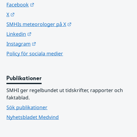
Länk till annan webbplats.
Facebook
Länk till annan webbplats.
X
Länk till annan webbplats.
SMHIs meteorologer på X
Länk till annan webbplats.
Linkedin
Länk till annan webbplats.
Instagram
Policy för sociala medier
Publikationer
SMHI ger regelbundet ut tidskrifter, rapporter och 
faktablad.
Sök publikationer
Nyhetsbladet Medvind