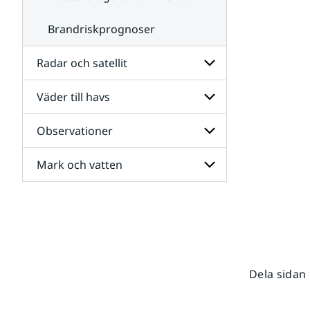
Brandriskprognoser
Radar och satellit
Väder till havs
Undersidor
för
Radar
Observationer
Undersidor
och
för
satellit
Väder
Mark och vatten
Undersidor
till
för
havs
Observationer
Undersidor
för
Mark
och
vatten
Dela sidan