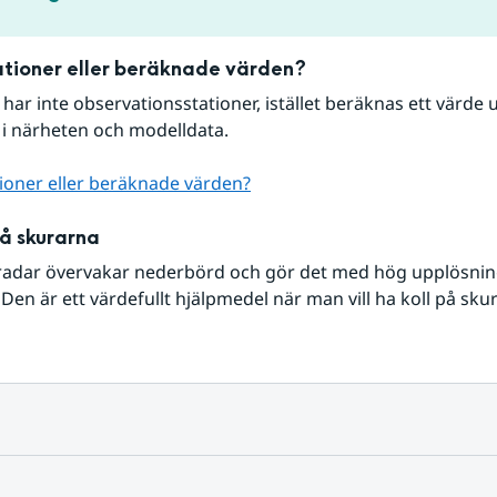
tioner eller beräknade värden?
r har inte observationsstationer, istället beräknas ett värde u
 i närheten och modelldata.
ioner eller beräknade värden?
på skurarna
radar övervakar nederbörd och gör det med hög upplösning 
Den är ett värdefullt hjälpmedel när man vill ha koll på sku