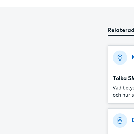
Relaterad
Tolka S
Vad bety
och hur s