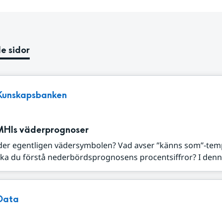
e sidor
Kunskapsbanken
MHIs väderprognoser
der egentligen vädersymbolen? Vad avser ”känns som”-tem
ka du förstå nederbördsprognosens procentsiffror? I denna
Data