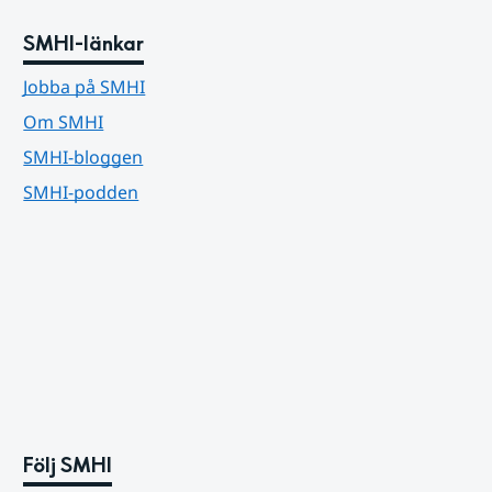
SMHI-länkar
Jobba på SMHI
Om SMHI
SMHI-bloggen
SMHI-podden
Följ SMHI