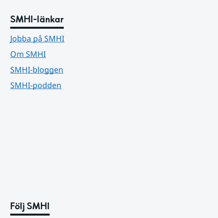
SMHI-länkar
Jobba på SMHI
Om SMHI
SMHI-bloggen
SMHI-podden
Följ SMHI