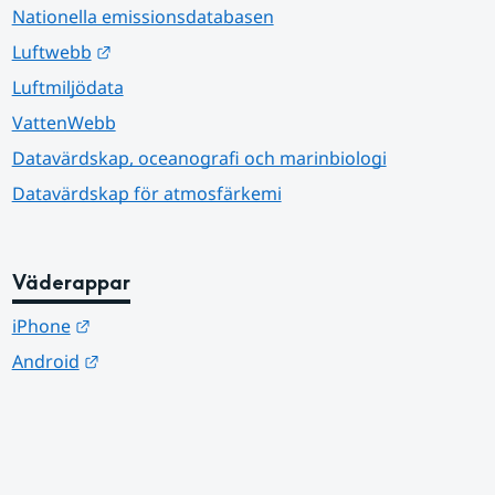
Nationella emissionsdatabasen
Länk till annan webbplats.
Luftwebb
Luftmiljödata
VattenWebb
Datavärdskap, oceanografi och marinbiologi
Datavärdskap för atmosfärkemi
Väderappar
Länk till annan webbplats.
iPhone
Länk till annan webbplats.
Android