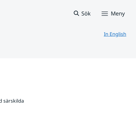
Sök
Meny
In English
 särskilda 