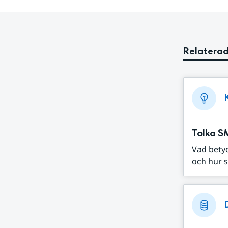
Relaterad
Tolka S
Vad bety
och hur s