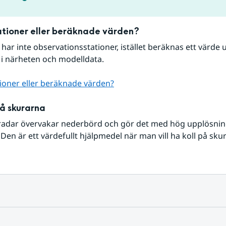
tioner eller beräknade värden?
r har inte observationsstationer, istället beräknas ett värde u
 i närheten och modelldata.
ioner eller beräknade värden?
på skurarna
radar övervakar nederbörd och gör det med hög upplösning 
Den är ett värdefullt hjälpmedel när man vill ha koll på sku