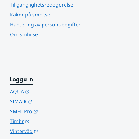
Tillgänglighetsredogörelse
Kakor på smhi.se
Hantering av personuppgifter
Om smhi.se
Logga in
Länk till annan webbplats.
AQUA
Länk till annan webbplats.
SIMAIR
Länk till annan webbplats.
SMHI Pro
Länk till annan webbplats.
Timbr
Länk till annan webbplats.
Vinterväg