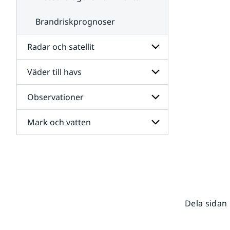
Brandriskprognoser
Radar och satellit
Väder till havs
Undersidor
för
Radar
Observationer
Undersidor
och
för
satellit
Väder
Mark och vatten
Undersidor
till
för
havs
Observationer
Undersidor
för
Mark
och
vatten
Dela sidan