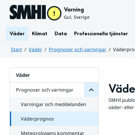
Hoppa till sidans innehåll
Varning
Gul, Sverige
Väder
Klimat
Data
Professionella tjänster
Start
Väder
Prognoser och varningar
Väderpr
varningar
och
Huvudinnehåll
Prognoser
för
Undersidor
Väder
Väde
Prognoser och varningar
SMHI public
Varningar och meddelanden
väder- eller
Väderprognos
Meteorologens kommentar