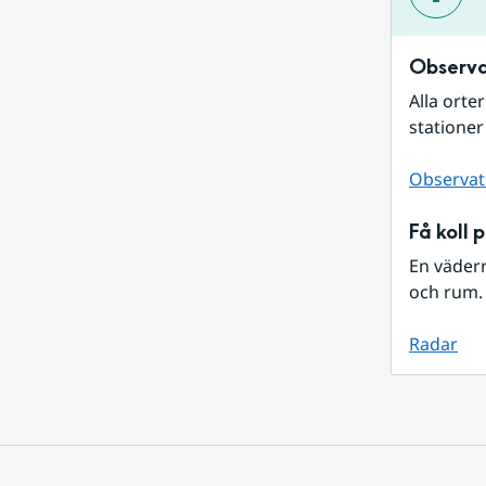
Observa
Alla orte
stationer
Observat
Få koll 
En väder
och rum. 
Radar