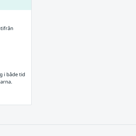
tifrån 
i både tid 
rarna.