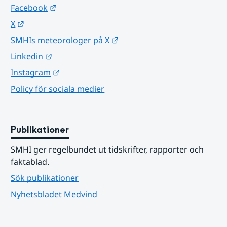
Länk till annan webbplats.
Facebook
Länk till annan webbplats.
X
Länk till annan webbplats.
SMHIs meteorologer på X
Länk till annan webbplats.
Linkedin
Länk till annan webbplats.
Instagram
Policy för sociala medier
Publikationer
SMHI ger regelbundet ut tidskrifter, rapporter och 
faktablad.
Sök publikationer
Nyhetsbladet Medvind