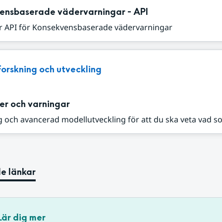
ensbaserade vädervarningar - API
r API för Konsekvensbaserade vädervarningar
Forskning och utveckling
er och varningar
 och avancerad modellutveckling för att du ska veta vad s
e länkar
Lär dig mer