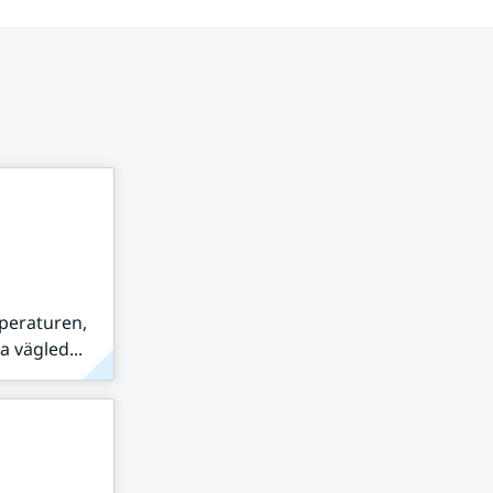
peraturen,
 vägled...