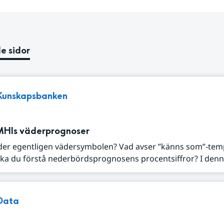
e sidor
Kunskapsbanken
MHIs väderprognoser
der egentligen vädersymbolen? Vad avser ”känns som”-tem
ka du förstå nederbördsprognosens procentsiffror? I denna
Data