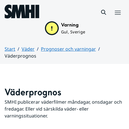
Hoppa till sidans innehåll
Meny
Varning
Gul, Sverige
Start
Väder
Prognoser och varningar
Väderprognos
Huvudinnehåll
Väderprognos
SMHI publicerar väderfilmer måndagar, onsdagar och 
fredagar. Eller vid särskilda väder- eller 
varningssituationer.