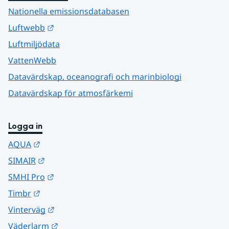
Nationella emissionsdatabasen
Länk till annan webbplats.
Luftwebb
Luftmiljödata
VattenWebb
Datavärdskap, oceanografi och marinbiologi
Datavärdskap för atmosfärkemi
Logga in
Länk till annan webbplats.
AQUA
Länk till annan webbplats.
SIMAIR
Länk till annan webbplats.
SMHI Pro
Länk till annan webbplats.
Timbr
Länk till annan webbplats.
Vinterväg
Länk till annan webbplats.
Väderlarm