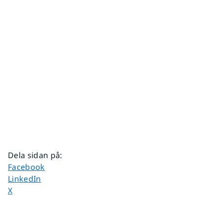
Dela sidan på
:
Dela sidan på
Facebook
Dela sidan på
LinkedIn
Dela sidan på
X