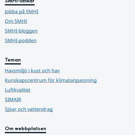
SMHI-länkar
Jobba på SMHI
Om SMHI
SMHI-bloggen
SMHI-podden
Teman
Havsmiljö i kust och hav
Kunskapscentrum för klimatanpassning
Luftkvalitet
SIMAIR
Sjöar och vattendrag
Om webbplatsen