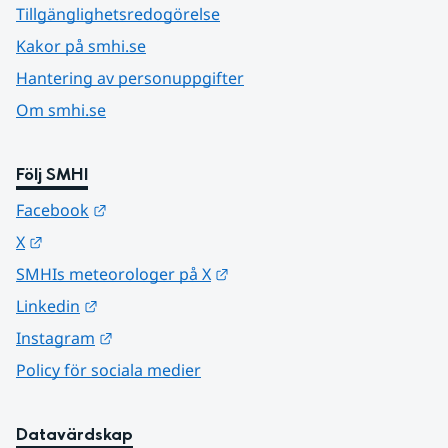
Tillgänglighetsredogörelse
Kakor på smhi.se
Hantering av personuppgifter
Om smhi.se
Följ SMHI
Länk till annan webbplats.
Facebook
Länk till annan webbplats.
X
Länk till annan webbplats.
SMHIs meteorologer på X
Länk till annan webbplats.
Linkedin
Länk till annan webbplats.
Instagram
Policy för sociala medier
Datavärdskap