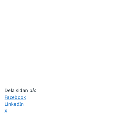
Dela sidan på
:
Dela sidan på
Facebook
Dela sidan på
LinkedIn
Dela sidan på
X