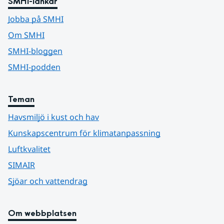
SMHI-länkar
Jobba på SMHI
Om SMHI
SMHI-bloggen
SMHI-podden
Teman
Havsmiljö i kust och hav
Kunskapscentrum för klimatanpassning
Luftkvalitet
SIMAIR
Sjöar och vattendrag
Om webbplatsen