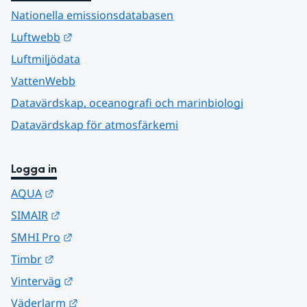
Nationella emissionsdatabasen
Länk till annan webbplats.
Luftwebb
Luftmiljödata
VattenWebb
Datavärdskap, oceanografi och marinbiologi
Datavärdskap för atmosfärkemi
Logga in
Länk till annan webbplats.
AQUA
Länk till annan webbplats.
SIMAIR
Länk till annan webbplats.
SMHI Pro
Länk till annan webbplats.
Timbr
Länk till annan webbplats.
Vinterväg
Länk till annan webbplats.
Väderlarm