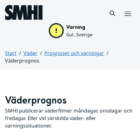
Hoppa till sidans innehåll
Meny
Varning
Gul, Sverige
Start
Väder
Prognoser och varningar
Väderprognos
Huvudinnehåll
Väderprognos
SMHI publicerar väderfilmer måndagar, onsdagar och 
fredagar. Eller vid särskilda väder- eller 
varningssituationer.