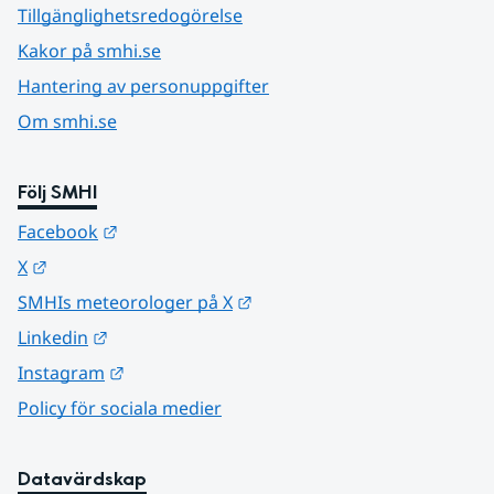
Tillgänglighetsredogörelse
Kakor på smhi.se
Hantering av personuppgifter
Om smhi.se
Följ SMHI
Länk till annan webbplats.
Facebook
Länk till annan webbplats.
X
Länk till annan webbplats.
SMHIs meteorologer på X
Länk till annan webbplats.
Linkedin
Länk till annan webbplats.
Instagram
Policy för sociala medier
Datavärdskap