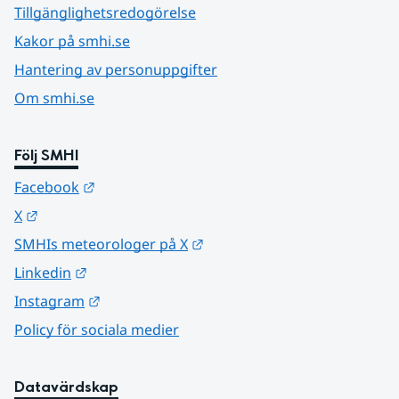
Tillgänglighetsredogörelse
Kakor på smhi.se
Hantering av personuppgifter
Om smhi.se
Följ SMHI
Länk till annan webbplats.
Facebook
Länk till annan webbplats.
X
Länk till annan webbplats.
SMHIs meteorologer på X
Länk till annan webbplats.
Linkedin
Länk till annan webbplats.
Instagram
Policy för sociala medier
Datavärdskap