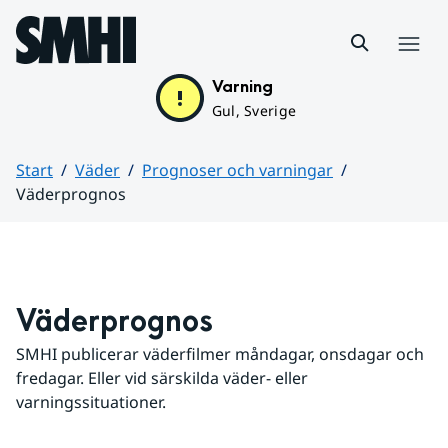
Hoppa till sidans innehåll
Meny
Varning
Gul, Sverige
Start
Väder
Prognoser och varningar
Väderprognos
Huvudinnehåll
Väderprognos
SMHI publicerar väderfilmer måndagar, onsdagar och 
fredagar. Eller vid särskilda väder- eller 
varningssituationer.