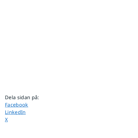
Dela sidan på
:
Dela sidan på
Facebook
Dela sidan på
LinkedIn
Dela sidan på
X