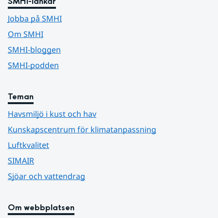
SMHI-länkar
Jobba på SMHI
Om SMHI
SMHI-bloggen
SMHI-podden
Teman
Havsmiljö i kust och hav
Kunskapscentrum för klimatanpassning
Luftkvalitet
SIMAIR
Sjöar och vattendrag
Om webbplatsen