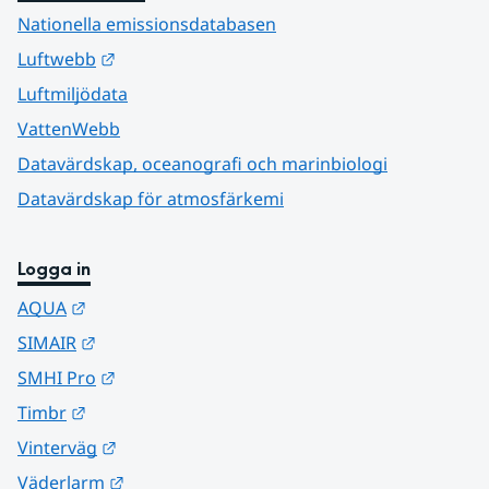
Nationella emissionsdatabasen
Länk till annan webbplats.
Luftwebb
Luftmiljödata
VattenWebb
Datavärdskap, oceanografi och marinbiologi
Datavärdskap för atmosfärkemi
Logga in
Länk till annan webbplats.
AQUA
Länk till annan webbplats.
SIMAIR
Länk till annan webbplats.
SMHI Pro
Länk till annan webbplats.
Timbr
Länk till annan webbplats.
Vinterväg
Länk till annan webbplats.
Väderlarm