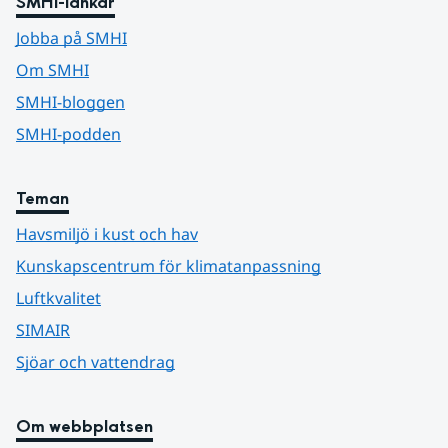
SMHI-länkar
Jobba på SMHI
Om SMHI
SMHI-bloggen
SMHI-podden
Teman
Havsmiljö i kust och hav
Kunskapscentrum för klimatanpassning
Luftkvalitet
SIMAIR
Sjöar och vattendrag
Om webbplatsen