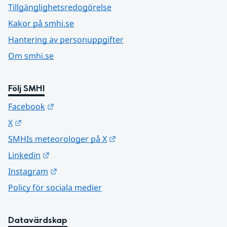
Tillgänglighetsredogörelse
Kakor på smhi.se
Hantering av personuppgifter
Om smhi.se
Följ SMHI
Länk till annan webbplats.
Facebook
Länk till annan webbplats.
X
Länk till annan webbplats.
SMHIs meteorologer på X
Länk till annan webbplats.
Linkedin
Länk till annan webbplats.
Instagram
Policy för sociala medier
Datavärdskap