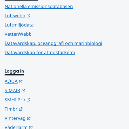
Nationella emissionsdatabasen
Länk till annan webbplats.
Luftwebb
Luftmiljödata
VattenWebb
Datavärdskap, oceanografi och marinbiologi
Datavärdskap för atmosfärkemi
Logga in
Länk till annan webbplats.
AQUA
Länk till annan webbplats.
SIMAIR
Länk till annan webbplats.
SMHI Pro
Länk till annan webbplats.
Timbr
Länk till annan webbplats.
Vinterväg
Länk till annan webbplats.
Väderlarm