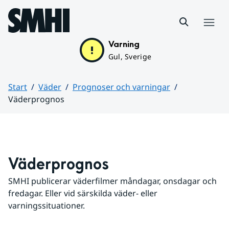
Hoppa till sidans innehåll
Meny
Varning
Gul, Sverige
Start
Väder
Prognoser och varningar
Väderprognos
Huvudinnehåll
Väderprognos
SMHI publicerar väderfilmer måndagar, onsdagar och 
fredagar. Eller vid särskilda väder- eller 
varningssituationer.