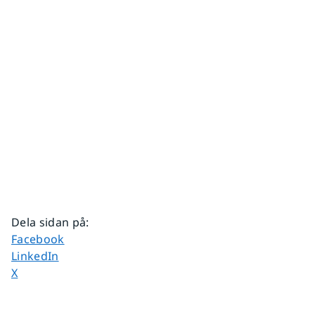
Dela sidan på
:
Dela sidan på
Facebook
Dela sidan på
LinkedIn
Dela sidan på
X