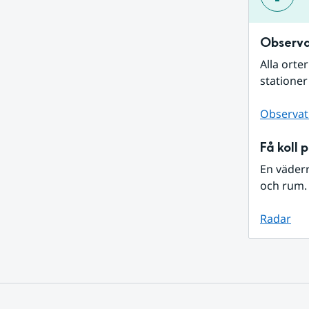
Observa
Alla orte
stationer
Observat
Få koll 
En väder
och rum. 
Radar