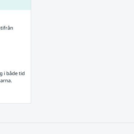
tifrån 
i både tid 
rarna.