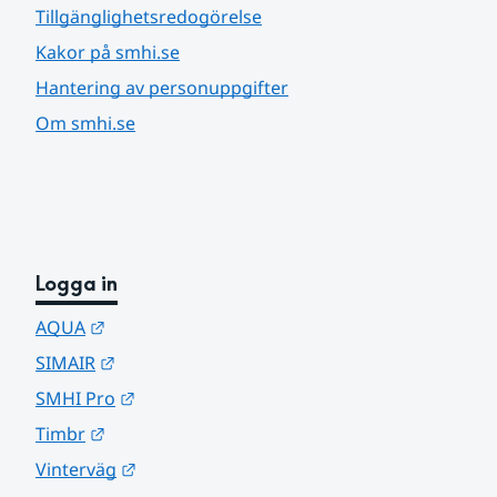
Tillgänglighetsredogörelse
Kakor på smhi.se
Hantering av personuppgifter
Om smhi.se
Logga in
Länk till annan webbplats.
AQUA
Länk till annan webbplats.
SIMAIR
Länk till annan webbplats.
SMHI Pro
Länk till annan webbplats.
Timbr
Länk till annan webbplats.
Vinterväg