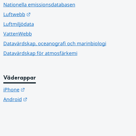
Nationella emissionsdatabasen
Länk till annan webbplats.
Luftwebb
Luftmiljödata
VattenWebb
Datavärdskap, oceanografi och marinbiologi
Datavärdskap för atmosfärkemi
Väderappar
Länk till annan webbplats.
iPhone
Länk till annan webbplats.
Android