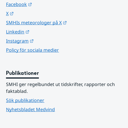
Länk till annan webbplats.
Facebook
Länk till annan webbplats.
X
Länk till annan webbplats.
SMHIs meteorologer på X
Länk till annan webbplats.
Linkedin
Länk till annan webbplats.
Instagram
Policy för sociala medier
Publikationer
SMHI ger regelbundet ut tidskrifter, rapporter och 
faktablad.
Sök publikationer
Nyhetsbladet Medvind