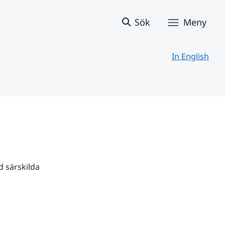
Sök
Meny
In English
 särskilda 