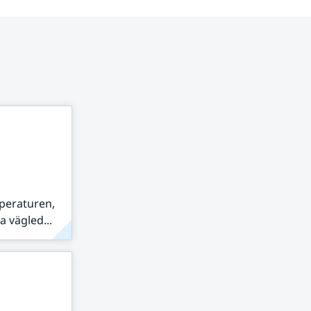
peraturen,
 vägled...