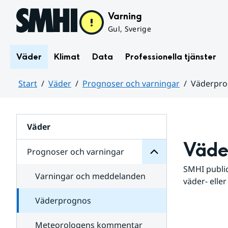
Hoppa till sidans innehåll
Varning
Gul, Sverige
Väder
Klimat
Data
Professionella tjänster
Start
Väder
Prognoser och varningar
Väderpr
varningar
och
Huvudinnehåll
Prognoser
för
Undersidor
Väder
Väde
Prognoser och varningar
SMHI public
Varningar och meddelanden
väder- eller
Väderprognos
Meteorologens kommentar