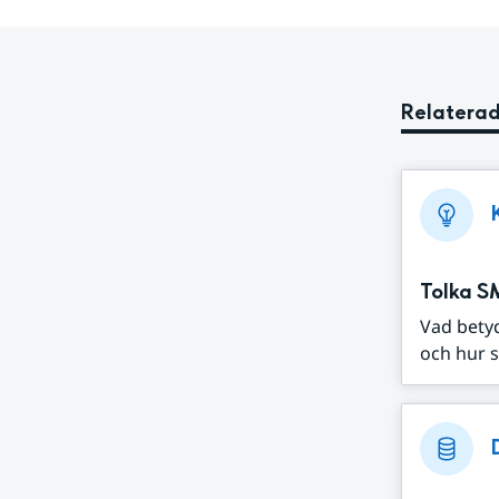
Relaterad
Tolka S
Vad bety
och hur s