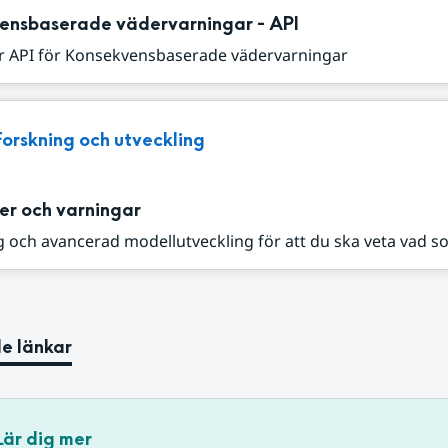
ensbaserade vädervarningar - API
r API för Konsekvensbaserade vädervarningar
Forskning och utveckling
er och varningar
 och avancerad modellutveckling för att du ska veta vad s
e länkar
Lär dig mer