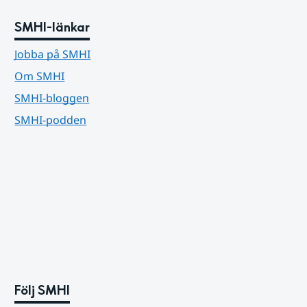
SMHI-länkar
Jobba på SMHI
Om SMHI
SMHI-bloggen
SMHI-podden
Följ SMHI