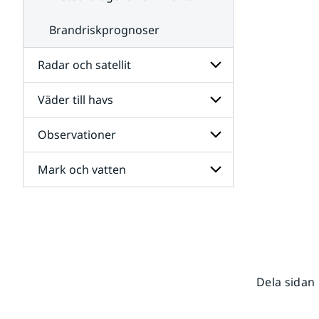
Brandriskprognoser
Radar och satellit
Väder till havs
Undersidor
för
Radar
Observationer
Undersidor
och
för
satellit
Väder
Mark och vatten
Undersidor
till
för
havs
Observationer
Undersidor
för
Mark
och
vatten
Dela sidan