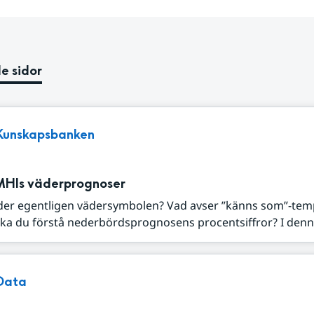
e sidor
Kunskapsbanken
MHIs väderprognoser
der egentligen vädersymbolen? Vad avser ”känns som”-tem
ka du förstå nederbördsprognosens procentsiffror? I denna
Data