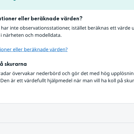
tioner eller beräknade värden?
r har inte observationsstationer, istället beräknas ett värde u
 i närheten och modelldata.
ioner eller beräknade värden?
på skurarna
radar övervakar nederbörd och gör det med hög upplösning 
Den är ett värdefullt hjälpmedel när man vill ha koll på sku