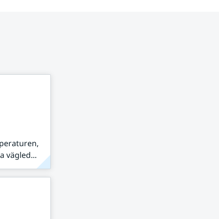
peraturen,
 vägled...