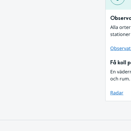
Observa
Alla orte
stationer
Observat
Få koll 
En väder
och rum. 
Radar