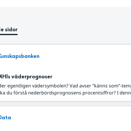
e sidor
Kunskapsbanken
MHIs väderprognoser
der egentligen vädersymbolen? Vad avser ”känns som”-tem
ka du förstå nederbördsprognosens procentsiffror? I denna
Data