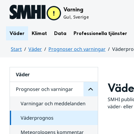
Hoppa till sidans innehåll
Varning
Gul, Sverige
Väder
Klimat
Data
Professionella tjänster
Start
Väder
Prognoser och varningar
Väderpr
varningar
och
Huvudinnehåll
Prognoser
för
Undersidor
Väder
Väde
Prognoser och varningar
SMHI public
Varningar och meddelanden
väder- eller
Väderprognos
Meteorologens kommentar