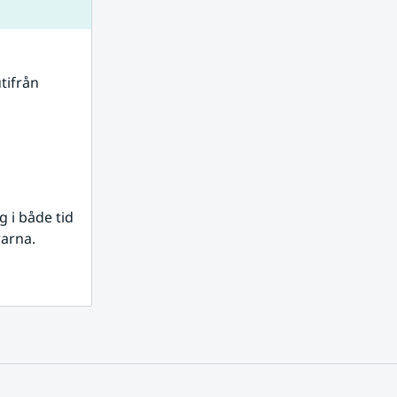
tifrån 
i både tid 
rarna.