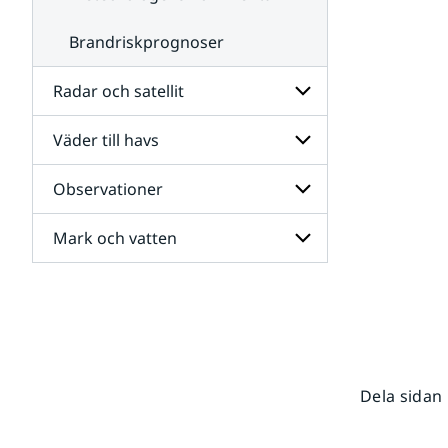
Brandriskprognoser
Radar och satellit
Väder till havs
Undersidor
för
Radar
Observationer
Undersidor
och
för
satellit
Väder
Mark och vatten
Undersidor
till
för
havs
Observationer
Undersidor
för
Mark
och
vatten
Dela sidan