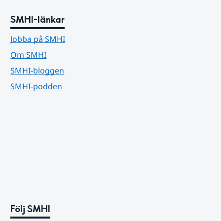
SMHI-länkar
Jobba på SMHI
Om SMHI
SMHI-bloggen
SMHI-podden
Följ SMHI