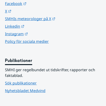
Länk till annan webbplats.
Facebook
Länk till annan webbplats.
X
Länk till annan webbplats.
SMHIs meteorologer på X
Länk till annan webbplats.
Linkedin
Länk till annan webbplats.
Instagram
Policy för sociala medier
Publikationer
SMHI ger regelbundet ut tidskrifter, rapporter och 
faktablad.
Sök publikationer
Nyhetsbladet Medvind