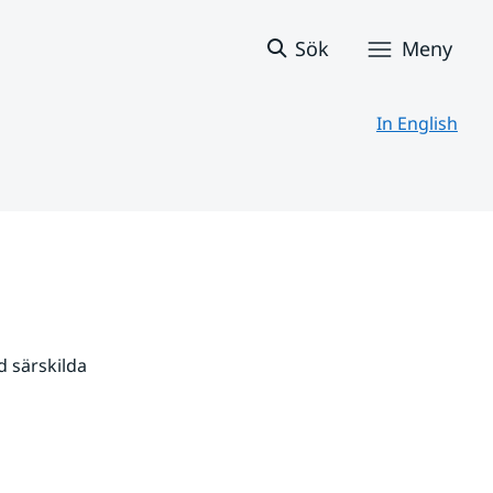
Sök
Meny
In English
 särskilda 