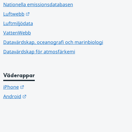
Nationella emissionsdatabasen
Länk till annan webbplats.
Luftwebb
Luftmiljödata
VattenWebb
Datavärdskap, oceanografi och marinbiologi
Datavärdskap för atmosfärkemi
Väderappar
Länk till annan webbplats.
iPhone
Länk till annan webbplats.
Android