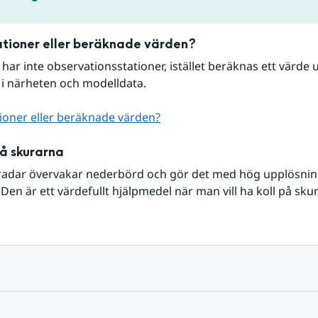
tioner eller beräknade värden?
r har inte observationsstationer, istället beräknas ett värde u
 i närheten och modelldata.
ioner eller beräknade värden?
på skurarna
radar övervakar nederbörd och gör det med hög upplösning 
Den är ett värdefullt hjälpmedel när man vill ha koll på sku