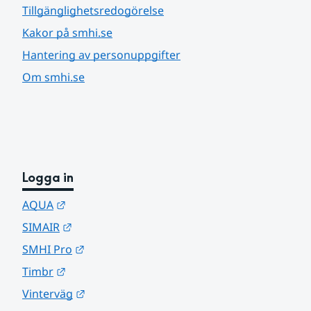
Tillgänglighetsredogörelse
Kakor på smhi.se
Hantering av personuppgifter
Om smhi.se
Logga in
Länk till annan webbplats.
AQUA
Länk till annan webbplats.
SIMAIR
Länk till annan webbplats.
SMHI Pro
Länk till annan webbplats.
Timbr
Länk till annan webbplats.
Vinterväg