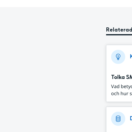
Relaterad
Tolka S
Vad bety
och hur s