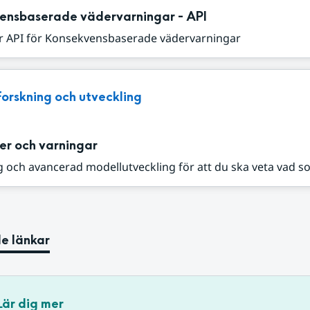
ensbaserade vädervarningar - API
r API för Konsekvensbaserade vädervarningar
Forskning och utveckling
er och varningar
 och avancerad modellutveckling för att du ska veta vad s
e länkar
Lär dig mer