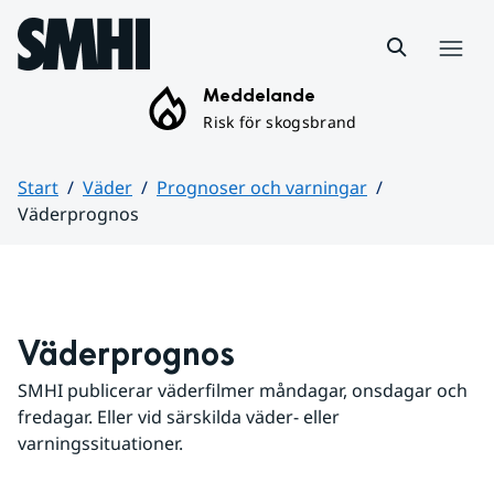
Hoppa till sidans innehåll
Meny
Meddelande
Risk för skogsbrand
Start
Väder
Prognoser och varningar
Väderprognos
Huvudinnehåll
Väderprognos
SMHI publicerar väderfilmer måndagar, onsdagar och 
fredagar. Eller vid särskilda väder- eller 
varningssituationer.