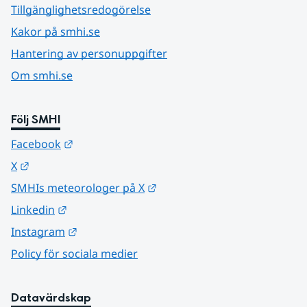
Tillgänglighetsredogörelse
Kakor på smhi.se
Hantering av personuppgifter
Om smhi.se
Följ SMHI
Länk till annan webbplats.
Facebook
Länk till annan webbplats.
X
Länk till annan webbplats.
SMHIs meteorologer på X
Länk till annan webbplats.
Linkedin
Länk till annan webbplats.
Instagram
Policy för sociala medier
Datavärdskap