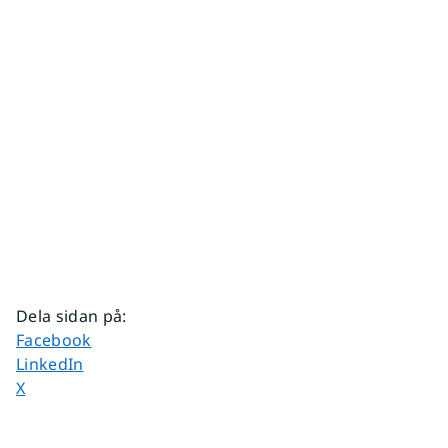
Dela sidan på
:
Dela sidan på
Facebook
Dela sidan på
LinkedIn
Dela sidan på
X