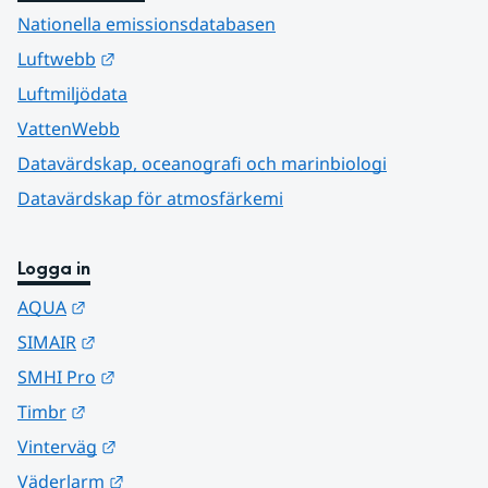
Nationella emissionsdatabasen
Länk till annan webbplats.
Luftwebb
Luftmiljödata
VattenWebb
Datavärdskap, oceanografi och marinbiologi
Datavärdskap för atmosfärkemi
Logga in
Länk till annan webbplats.
AQUA
Länk till annan webbplats.
SIMAIR
Länk till annan webbplats.
SMHI Pro
Länk till annan webbplats.
Timbr
Länk till annan webbplats.
Vinterväg
Länk till annan webbplats.
Väderlarm