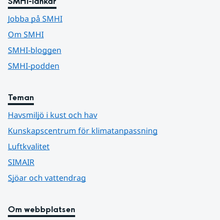
SMHI-länkar
Jobba på SMHI
Om SMHI
SMHI-bloggen
SMHI-podden
Teman
Havsmiljö i kust och hav
Kunskapscentrum för klimatanpassning
Luftkvalitet
SIMAIR
Sjöar och vattendrag
Om webbplatsen