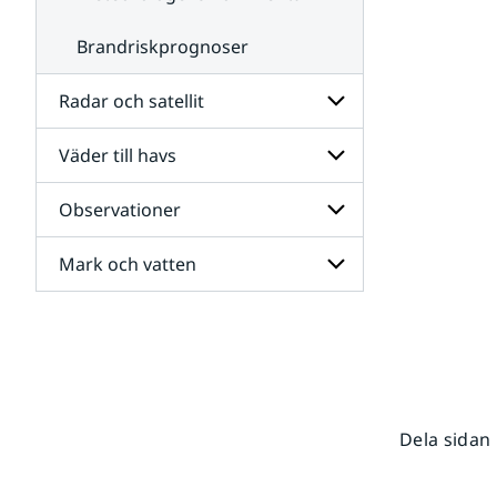
Brandriskprognoser
Radar och satellit
Väder till havs
Undersidor
för
Radar
Observationer
Undersidor
och
för
satellit
Väder
Mark och vatten
Undersidor
till
för
havs
Observationer
Undersidor
för
Mark
och
vatten
Dela sidan