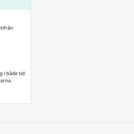
tifrån 
i både tid 
rarna.