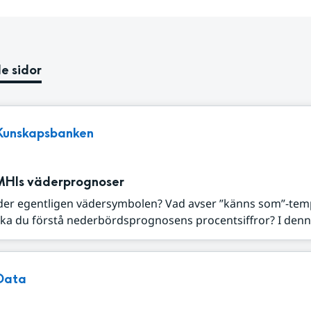
e sidor
Kunskapsbanken
MHIs väderprognoser
der egentligen vädersymbolen? Vad avser ”känns som”-tem
ka du förstå nederbördsprognosens procentsiffror? I denna
Data