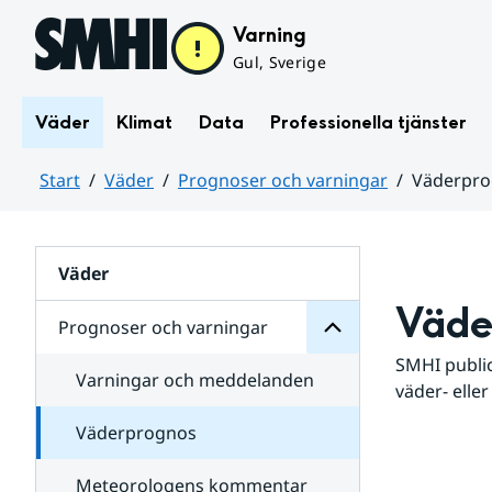
Hoppa till sidans innehåll
Varning
Gul, Sverige
Väder
Klimat
Data
Professionella tjänster
Start
Väder
Prognoser och varningar
Väderpr
varningar
och
Huvudinnehåll
Prognoser
för
Undersidor
Väder
Väde
Prognoser och varningar
SMHI public
Varningar och meddelanden
väder- eller
Väderprognos
Meteorologens kommentar