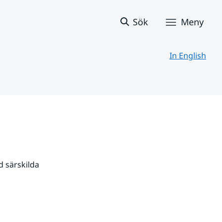
Sök
Meny
In English
 särskilda 