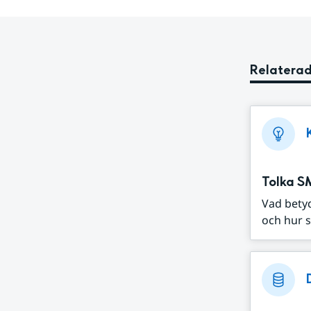
Relaterad
Tolka S
Vad bety
och hur s