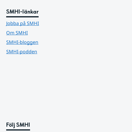
SMHI-länkar
Jobba på SMHI
Om SMHI
SMHI-bloggen
SMHI-podden
Följ SMHI