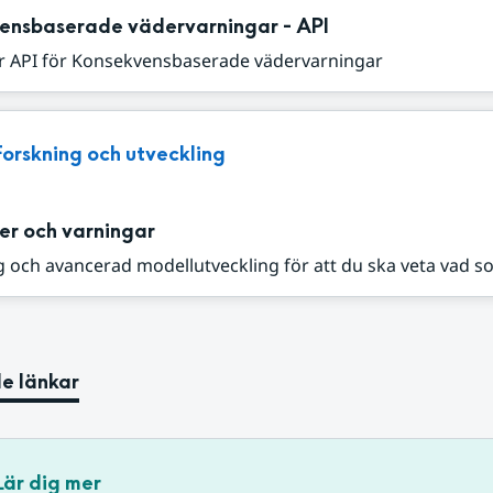
ensbaserade vädervarningar - API
r API för Konsekvensbaserade vädervarningar
Forskning och utveckling
er och varningar
 och avancerad modellutveckling för att du ska veta vad s
e länkar
Lär dig mer