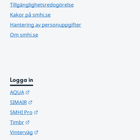
Tillgänglighetsredogörelse
Kakor på smhi.se
Hantering av personuppgifter
Om smhi.se
Logga in
Länk till annan webbplats.
AQUA
Länk till annan webbplats.
SIMAIR
Länk till annan webbplats.
SMHI Pro
Länk till annan webbplats.
Timbr
Länk till annan webbplats.
Vinterväg