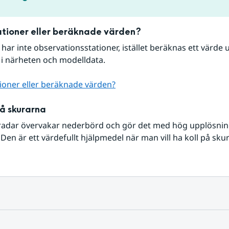
tioner eller beräknade värden?
r har inte observationsstationer, istället beräknas ett värde u
 i närheten och modelldata.
ioner eller beräknade värden?
på skurarna
radar övervakar nederbörd och gör det med hög upplösning 
Den är ett värdefullt hjälpmedel när man vill ha koll på sku