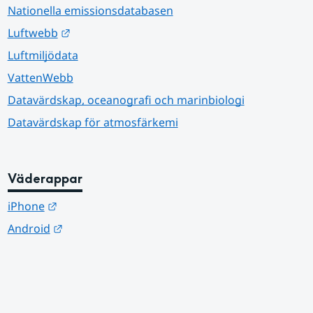
Nationella emissionsdatabasen
Länk till annan webbplats.
Luftwebb
Luftmiljödata
VattenWebb
Datavärdskap, oceanografi och marinbiologi
Datavärdskap för atmosfärkemi
Väderappar
Länk till annan webbplats.
iPhone
Länk till annan webbplats.
Android