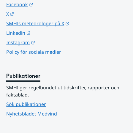
Länk till annan webbplats.
Facebook
Länk till annan webbplats.
X
Länk till annan webbplats.
SMHIs meteorologer på X
Länk till annan webbplats.
Linkedin
Länk till annan webbplats.
Instagram
Policy för sociala medier
Publikationer
SMHI ger regelbundet ut tidskrifter, rapporter och 
faktablad.
Sök publikationer
Nyhetsbladet Medvind