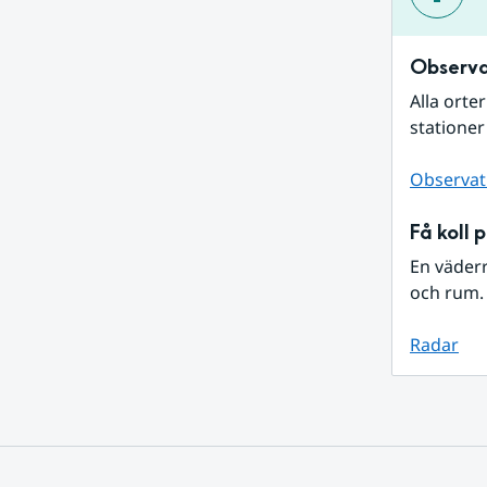
Observa
Alla orte
stationer
Observat
Få koll 
En väder
och rum. 
Radar