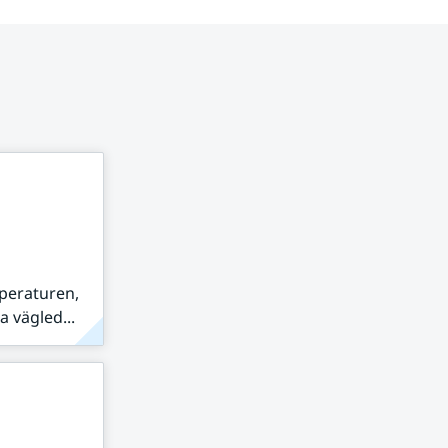
peraturen,
 vägled...