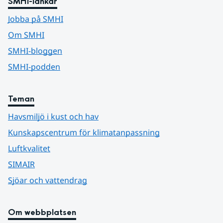
SMHI-länkar
Jobba på SMHI
Om SMHI
SMHI-bloggen
SMHI-podden
Teman
Havsmiljö i kust och hav
Kunskapscentrum för klimatanpassning
Luftkvalitet
SIMAIR
Sjöar och vattendrag
Om webbplatsen