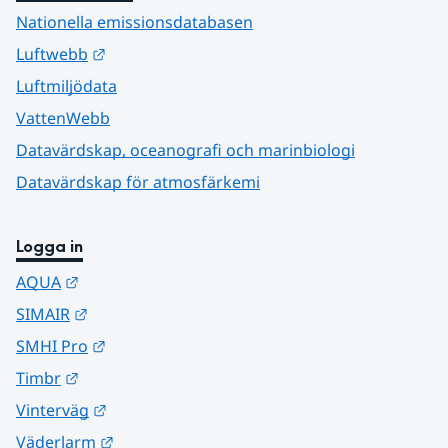
Nationella emissionsdatabasen
Länk till annan webbplats.
Luftwebb
Luftmiljödata
VattenWebb
Datavärdskap, oceanografi och marinbiologi
Datavärdskap för atmosfärkemi
Logga in
Länk till annan webbplats.
AQUA
Länk till annan webbplats.
SIMAIR
Länk till annan webbplats.
SMHI Pro
Länk till annan webbplats.
Timbr
Länk till annan webbplats.
Vinterväg
Länk till annan webbplats.
Väderlarm