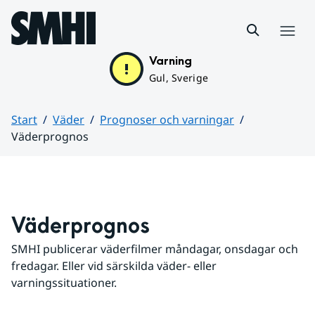
Hoppa till sidans innehåll
Meny
Varning
Gul, Sverige
Start
Väder
Prognoser och varningar
Väderprognos
Huvudinnehåll
Väderprognos
SMHI publicerar väderfilmer måndagar, onsdagar och 
fredagar. Eller vid särskilda väder- eller 
varningssituationer.