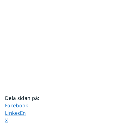
Dela sidan på
:
Dela sidan på
Facebook
Dela sidan på
LinkedIn
Dela sidan på
X