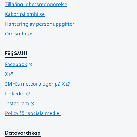
Tillgänglighetsredogörelse
Kakor på smhi.se
Hantering av personuppgifter
Om smhi.se
Följ SMHI
Länk till annan webbplats.
Facebook
Länk till annan webbplats.
X
Länk till annan webbplats.
SMHIs meteorologer på X
Länk till annan webbplats.
Linkedin
Länk till annan webbplats.
Instagram
Policy för sociala medier
Datavärdskap