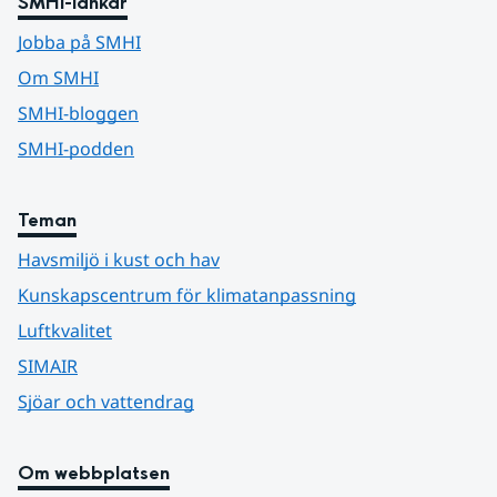
SMHI-länkar
Jobba på SMHI
Om SMHI
SMHI-bloggen
SMHI-podden
Teman
Havsmiljö i kust och hav
Kunskapscentrum för klimatanpassning
Luftkvalitet
SIMAIR
Sjöar och vattendrag
Om webbplatsen