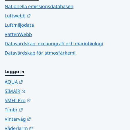
Nationella emissionsdatabasen
Länk till annan webbplats.
Luftwebb
Luftmiljödata
VattenWebb
Datavärdskap, oceanografi och marinbiologi
Datavärdskap för atmosfärkemi
Logga in
Länk till annan webbplats.
AQUA
Länk till annan webbplats.
SIMAIR
Länk till annan webbplats.
SMHI Pro
Länk till annan webbplats.
Timbr
Länk till annan webbplats.
Vinterväg
Länk till annan webbplats.
Väderlarm