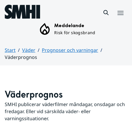
Hoppa till sidans innehåll
Meny
Meddelande
Risk för skogsbrand
Start
Väder
Prognoser och varningar
Väderprognos
Huvudinnehåll
Väderprognos
SMHI publicerar väderfilmer måndagar, onsdagar och 
fredagar. Eller vid särskilda väder- eller 
varningssituationer.