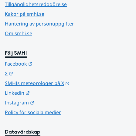
Tillgänglighetsredogörelse
Kakor på smhi.se
Hantering av personuppgifter
Om smhi.se
Följ SMHI
Länk till annan webbplats.
Facebook
Länk till annan webbplats.
X
Länk till annan webbplats.
SMHIs meteorologer på X
Länk till annan webbplats.
Linkedin
Länk till annan webbplats.
Instagram
Policy för sociala medier
Datavärdskap