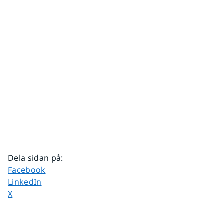
Dela sidan på
:
Dela sidan på
Facebook
Dela sidan på
LinkedIn
Dela sidan på
X