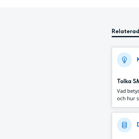
Relaterad
Tolka S
Vad bety
och hur s