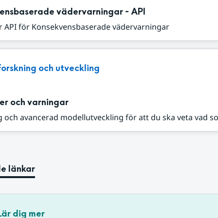
ensbaserade vädervarningar - API
r API för Konsekvensbaserade vädervarningar
Forskning och utveckling
er och varningar
 och avancerad modellutveckling för att du ska veta vad s
e länkar
Lär dig mer