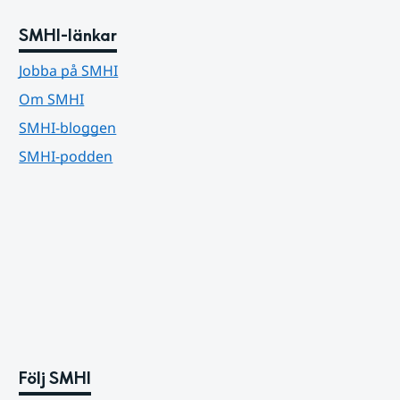
SMHI-länkar
Jobba på SMHI
Om SMHI
SMHI-bloggen
SMHI-podden
Följ SMHI