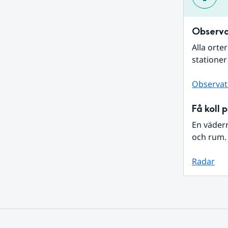
Observa
Alla orte
stationer
Observat
Få koll 
En väder
och rum. 
Radar