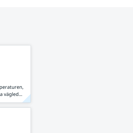
peraturen,
 vägled...