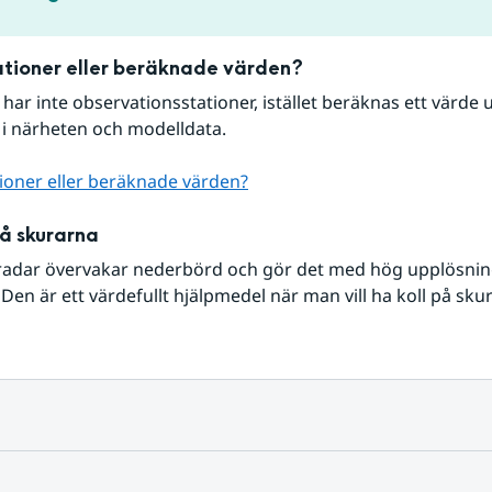
tioner eller beräknade värden?
r har inte observationsstationer, istället beräknas ett värde u
 i närheten och modelldata.
ioner eller beräknade värden?
på skurarna
radar övervakar nederbörd och gör det med hög upplösning 
Den är ett värdefullt hjälpmedel när man vill ha koll på sku