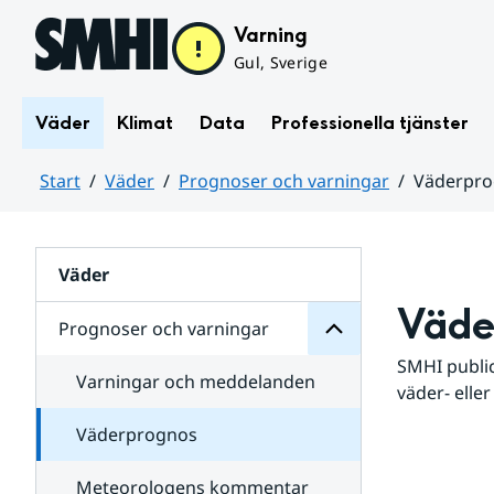
Hoppa till sidans innehåll
Varning
Gul, Sverige
Väder
Klimat
Data
Professionella tjänster
Start
Väder
Prognoser och varningar
Väderpr
varningar
och
Huvudinnehåll
Prognoser
för
Undersidor
Väder
Väde
Prognoser och varningar
SMHI public
Varningar och meddelanden
väder- eller
Väderprognos
Meteorologens kommentar