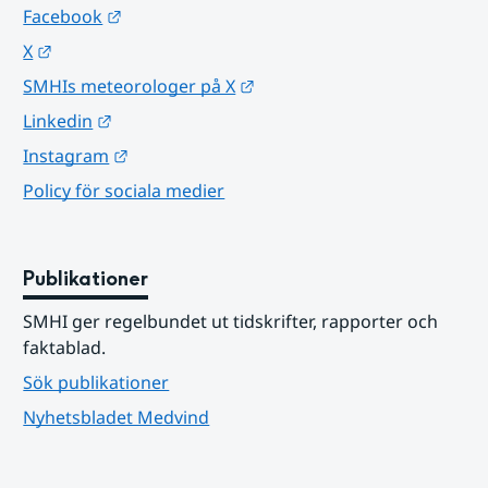
Länk till annan webbplats.
Facebook
Länk till annan webbplats.
X
Länk till annan webbplats.
SMHIs meteorologer på X
Länk till annan webbplats.
Linkedin
Länk till annan webbplats.
Instagram
Policy för sociala medier
Publikationer
SMHI ger regelbundet ut tidskrifter, rapporter och 
faktablad.
Sök publikationer
Nyhetsbladet Medvind