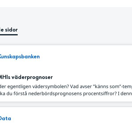
e sidor
Kunskapsbanken
MHIs väderprognoser
der egentligen vädersymbolen? Vad avser ”känns som”-tem
ka du förstå nederbördsprognosens procentsiffror? I denna
Data