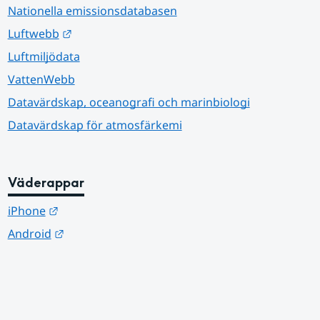
Nationella emissionsdatabasen
Länk till annan webbplats.
Luftwebb
Luftmiljödata
VattenWebb
Datavärdskap, oceanografi och marinbiologi
Datavärdskap för atmosfärkemi
Väderappar
Länk till annan webbplats.
iPhone
Länk till annan webbplats.
Android