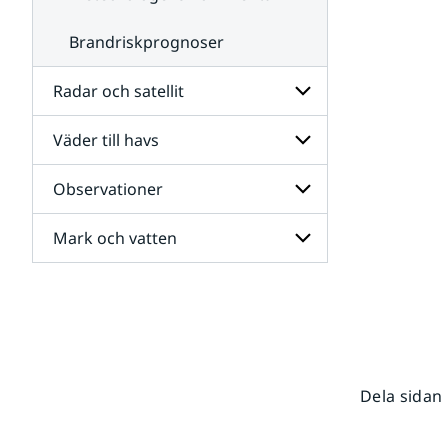
Brandriskprognoser
Radar och satellit
Väder till havs
Undersidor
för
Radar
Observationer
Undersidor
och
för
satellit
Väder
Mark och vatten
Undersidor
till
för
havs
Observationer
Undersidor
för
Mark
och
vatten
Dela sidan