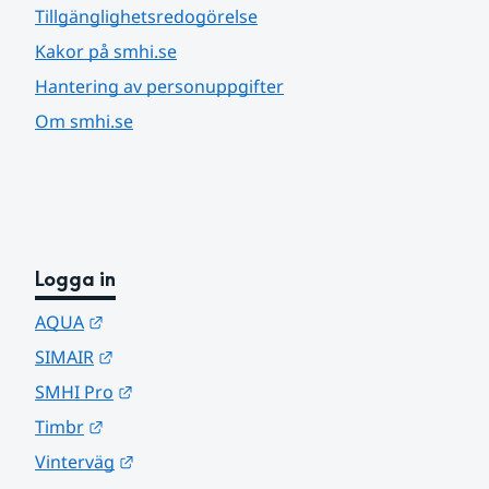
Tillgänglighetsredogörelse
Kakor på smhi.se
Hantering av personuppgifter
Om smhi.se
Logga in
Länk till annan webbplats.
AQUA
Länk till annan webbplats.
SIMAIR
Länk till annan webbplats.
SMHI Pro
Länk till annan webbplats.
Timbr
Länk till annan webbplats.
Vinterväg