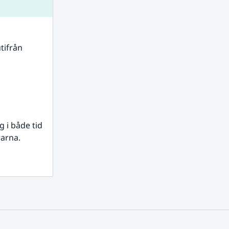
tifrån 
i både tid 
rarna.