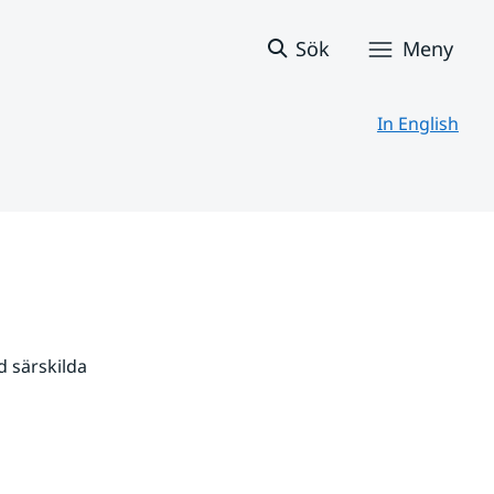
Sök
Meny
In English
 särskilda 