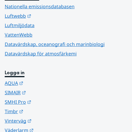
Nationella emissionsdatabasen
Länk till annan webbplats.
Luftwebb
Luftmiljödata
VattenWebb
Datavärdskap, oceanografi och marinbiologi
Datavärdskap för atmosfärkemi
Logga in
Länk till annan webbplats.
AQUA
Länk till annan webbplats.
SIMAIR
Länk till annan webbplats.
SMHI Pro
Länk till annan webbplats.
Timbr
Länk till annan webbplats.
Vinterväg
Länk till annan webbplats.
Väderlarm