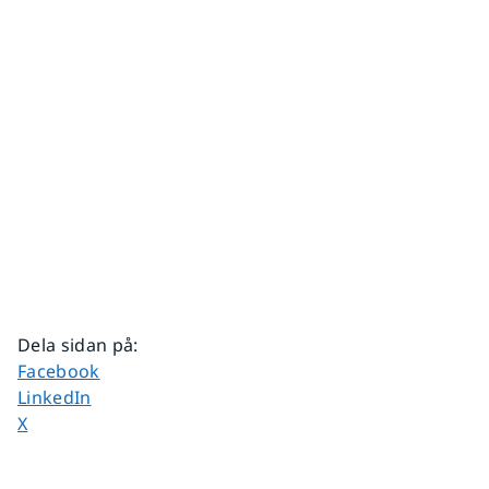
Dela sidan på
:
Dela sidan på
Facebook
Dela sidan på
LinkedIn
Dela sidan på
X