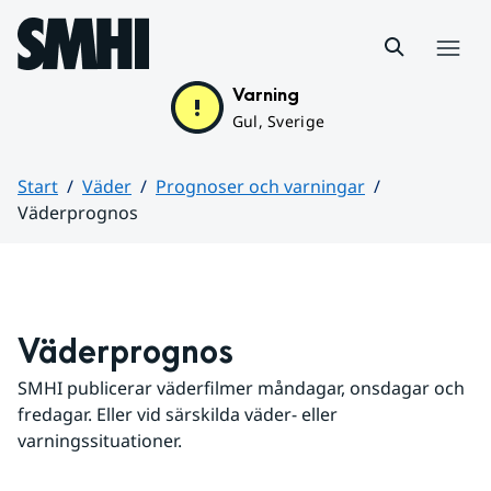
Hoppa till sidans innehåll
Meny
Varning
Gul, Sverige
Start
Väder
Prognoser och varningar
Väderprognos
Huvudinnehåll
Väderprognos
SMHI publicerar väderfilmer måndagar, onsdagar och 
fredagar. Eller vid särskilda väder- eller 
varningssituationer.