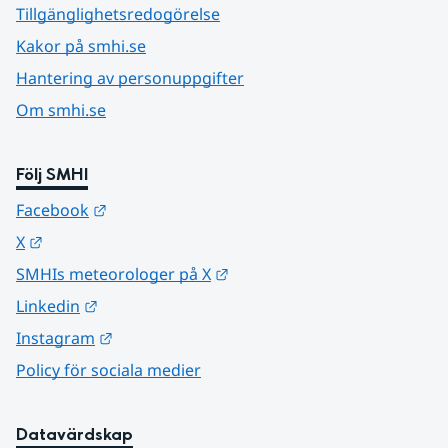
Tillgänglighetsredogörelse
Kakor på smhi.se
Hantering av personuppgifter
Om smhi.se
Följ SMHI
Länk till annan webbplats.
Facebook
Länk till annan webbplats.
X
Länk till annan webbplats.
SMHIs meteorologer på X
Länk till annan webbplats.
Linkedin
Länk till annan webbplats.
Instagram
Policy för sociala medier
Datavärdskap