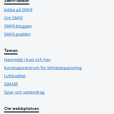
SMHI-länkar
Jobba på SMHI
Om SMHI
SMHI-bloggen
SMHI-podden
Teman
Havsmiljö i kust och hav
Kunskapscentrum för klimatanpassning
Luftkvalitet
SIMAIR
Sjöar och vattendrag
Om webbplatsen