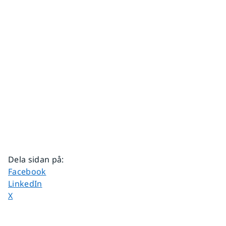
Dela sidan på
:
Dela sidan på
Facebook
Dela sidan på
LinkedIn
Dela sidan på
X