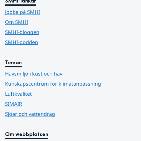
SMHI-länkar
Jobba på SMHI
Om SMHI
SMHI-bloggen
SMHI-podden
Teman
Havsmiljö i kust och hav
Kunskapscentrum för klimatanpassning
Luftkvalitet
SIMAIR
Sjöar och vattendrag
Om webbplatsen