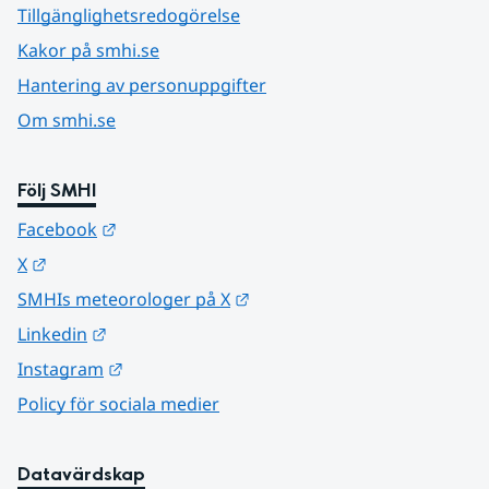
Tillgänglighetsredogörelse
Kakor på smhi.se
Hantering av personuppgifter
Om smhi.se
Följ SMHI
Länk till annan webbplats.
Facebook
Länk till annan webbplats.
X
Länk till annan webbplats.
SMHIs meteorologer på X
Länk till annan webbplats.
Linkedin
Länk till annan webbplats.
Instagram
Policy för sociala medier
Datavärdskap