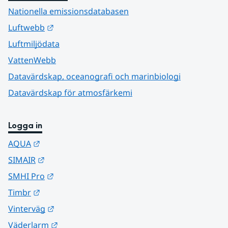
Nationella emissionsdatabasen
Länk till annan webbplats.
Luftwebb
Luftmiljödata
VattenWebb
Datavärdskap, oceanografi och marinbiologi
Datavärdskap för atmosfärkemi
Logga in
Länk till annan webbplats.
AQUA
Länk till annan webbplats.
SIMAIR
Länk till annan webbplats.
SMHI Pro
Länk till annan webbplats.
Timbr
Länk till annan webbplats.
Vinterväg
Länk till annan webbplats.
Väderlarm