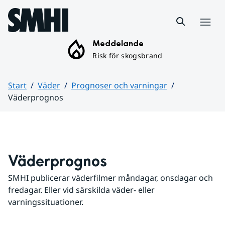
Hoppa till sidans innehåll
Meny
Meddelande
Risk för skogsbrand
Start
Väder
Prognoser och varningar
Väderprognos
Huvudinnehåll
Väderprognos
SMHI publicerar väderfilmer måndagar, onsdagar och 
fredagar. Eller vid särskilda väder- eller 
varningssituationer.