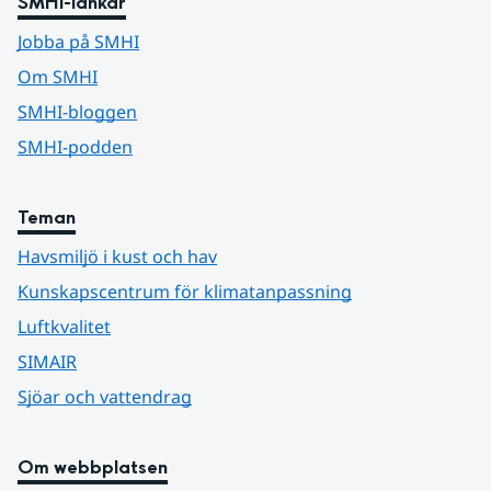
SMHI-länkar
Jobba på SMHI
Om SMHI
SMHI-bloggen
SMHI-podden
Teman
Havsmiljö i kust och hav
Kunskapscentrum för klimatanpassning
Luftkvalitet
SIMAIR
Sjöar och vattendrag
Om webbplatsen