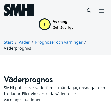
Hoppa till sidans innehåll
Meny
Varning
Gul, Sverige
Start
Väder
Prognoser och varningar
Väderprognos
Huvudinnehåll
Väderprognos
SMHI publicerar väderfilmer måndagar, onsdagar och 
fredagar. Eller vid särskilda väder- eller 
varningssituationer.