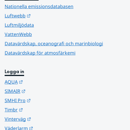
Nationella emissionsdatabasen
Länk till annan webbplats.
Luftwebb
Luftmiljödata
VattenWebb
Datavärdskap, oceanografi och marinbiologi
Datavärdskap för atmosfärkemi
Logga in
Länk till annan webbplats.
AQUA
Länk till annan webbplats.
SIMAIR
Länk till annan webbplats.
SMHI Pro
Länk till annan webbplats.
Timbr
Länk till annan webbplats.
Vinterväg
Länk till annan webbplats.
Väderlarm