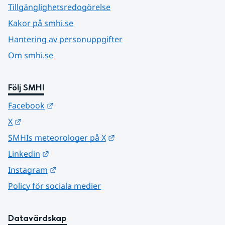
Tillgänglighetsredogörelse
Kakor på smhi.se
Hantering av personuppgifter
Om smhi.se
Följ SMHI
Länk till annan webbplats.
Facebook
Länk till annan webbplats.
X
Länk till annan webbplats.
SMHIs meteorologer på X
Länk till annan webbplats.
Linkedin
Länk till annan webbplats.
Instagram
Policy för sociala medier
Datavärdskap