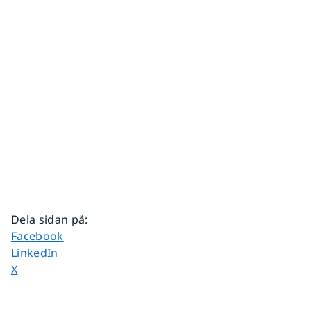
Dela sidan på
:
Dela sidan på
Facebook
Dela sidan på
LinkedIn
Dela sidan på
X